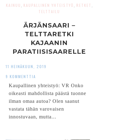
KAINUU
KAUPALLINEN YHTEISTYÖ
RETKET
,
,
,
TELTTAILU
ÄRJÄNSAARI –
TELTTARETKI
KAJAANIN
PARATIISISAARELLE
11 HEINÄKUUN, 2019
9 KOMMENTTIA
Kaupallinen yhteistyö: VR Onko
oikeasti mahdollista päästä tuonne
ilman omaa autoa? Olen saanut
vastata tähän varovaisen
innostuvaan, mutta...