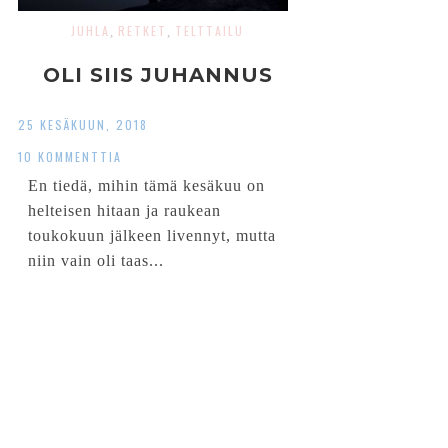
JUHLA
RETKET
TELTTAILU
,
,
OLI SIIS JUHANNUS
25 KESÄKUUN, 2018
10 KOMMENTTIA
En tiedä, mihin tämä kesäkuu on
helteisen hitaan ja raukean
toukokuun jälkeen livennyt, mutta
niin vain oli taas...