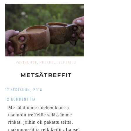
PARISUHDE
RETKET
TELTTAILU
,
,
METSÄTREFFIT
17 KESÄKUUN, 2018
12 KOMMENTTIA
Me lähdimme miehen kanssa
taannoin treffeille selässämme
rinkat, joihin oli pakattu teltta,
makuupussit ja retkikeitin. Lapset