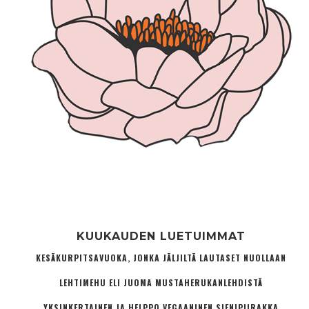
KUUKAUDEN LUETUIMMAT
KESÄKURPITSAVUOKA, JONKA JÄLJILTÄ LAUTASET NUOLLAAN
LEHTIMEHU ELI JUOMA MUSTAHERUKANLEHDISTÄ
YKSINKERTAINEN JA HELPPO VEGAANINEN SIENIPIIRAKKA