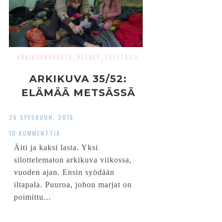
ARKIKUVAHAASTE
RETKET
TELTTAILU
,
,
ARKIKUVA 35/52:
ELÄMÄÄ METSÄSSÄ
26 SYYSKUUN, 2018
10 KOMMENTTIA
Äiti ja kaksi lasta. Yksi
silottelematon arkikuva viikossa,
vuoden ajan. Ensin syödään
iltapala. Puuroa, johon marjat on
poimittu...