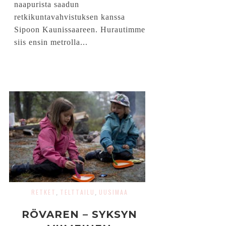
naapurista saadun
retkikuntavahvistuksen kanssa
Sipoon Kaunissaareen. Hurautimme
siis ensin metrolla...
RETKET
TELTTAILU
UUSIMAA
,
,
RÖVAREN – SYKSYN