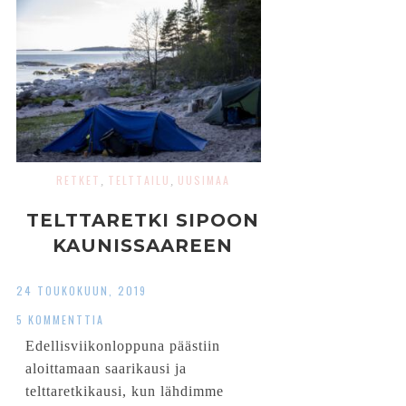
RETKET
TELTTAILU
UUSIMAA
,
,
TELTTARETKI SIPOON
KAUNISSAAREEN
24 TOUKOKUUN, 2019
5 KOMMENTTIA
Edellisviikonloppuna päästiin
aloittamaan saarikausi ja
telttaretkikausi, kun lähdimme