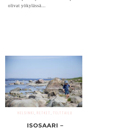
olivat yökylässä...
HELSINKI
RETKET
TELTTAILU
,
,
ISOSAARI –