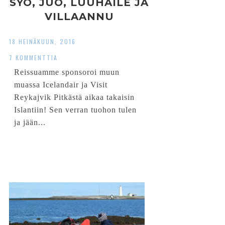
SYÖ, JUO, LUUHAILE JA
VILLAANNU
18 HEINÄKUUN, 2016
7 KOMMENTTIA
Reissuamme sponsoroi muun
muassa Icelandair ja Visit
Reykajvik Pitkästä aikaa takaisin
Islantiin! Sen verran tuohon tulen
ja jään...