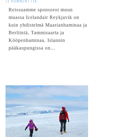
13 KOMMENTTIA
Reissuamme sponsoroi muun
muassa Icelandair Reykjavik on
kuin yhdistelmä Maarianhaminaa ja
Berliiniä, Tammisaarta ja
Kööpenhaminaa. Islannin
pääkaupungissa on...