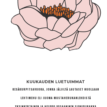
KUUKAUDEN LUETUIMMAT
KESÄKURPITSAVUOKA, JONKA JÄLJILTÄ LAUTASET NUOLLAAN
LEHTIMEHU ELI JUOMA MUSTAHERUKANLEHDISTÄ
YKSINKERTAINEN JA HELPPO VEGAANINEN SIENIPIIRAKKA