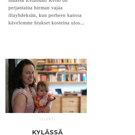
muassa Icelandair Kello on
perjantaina hieman vajaa
iltayhdeksän, kun perheen kanssa
kävelemme hiukset kosteina ulos...
ISLANTI
KYLÄSSÄ