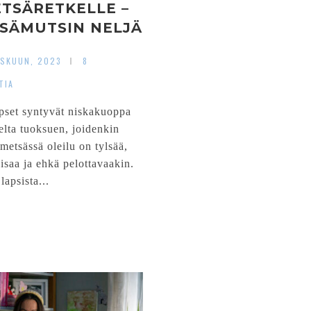
TSÄRETKELLE –
SÄMUTSIN NELJÄ
VINKKIÄ
ASKUUN, 2023
8
TIA
apset syntyvät niskakuoppa
lta tuoksuen, joidenkin
metsässä oleilu on tylsää,
isaa ja ehkä pelottavaakin.
lapsista...