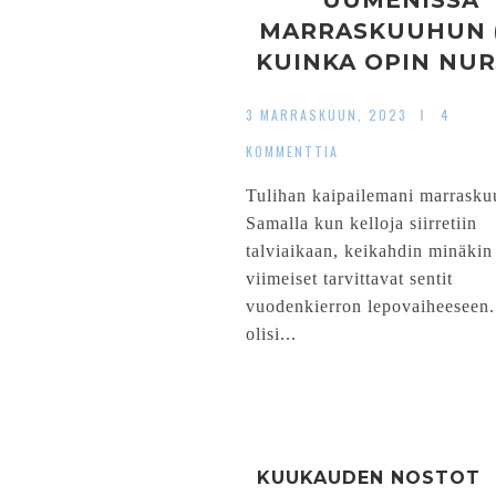
UUMENISSA
MARRASKUUHUN (
KUINKA OPIN NU
SILMUKAN)
3 MARRASKUUN, 2023
4
KOMMENTTIA
Tulihan kaipailemani marraskuu
Samalla kun kelloja siirretiin
talviaikaan, keikahdin minäkin
viimeiset tarvittavat sentit
vuodenkierron lepovaiheeseen
olisi...
KUUKAUDEN NOSTOT