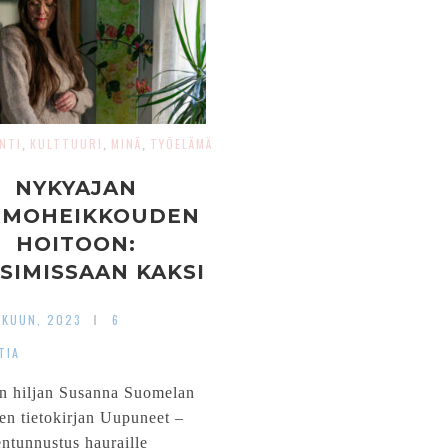
NTI
KULTTUURI
MINÄ
TYÖELÄMÄ
,
,
,
NYKYAJAN
RMOHEIKKOUDEN
HOITOON:
SIMISSAAN KAKSI
NTIA PÄIVÄSSÄ
SKUUN, 2023
6
EA / INTERNETIÄ
TIA
n hiljan Susanna Suomelan
sen tietokirjan Uupuneet –
ntunnustus hauraille