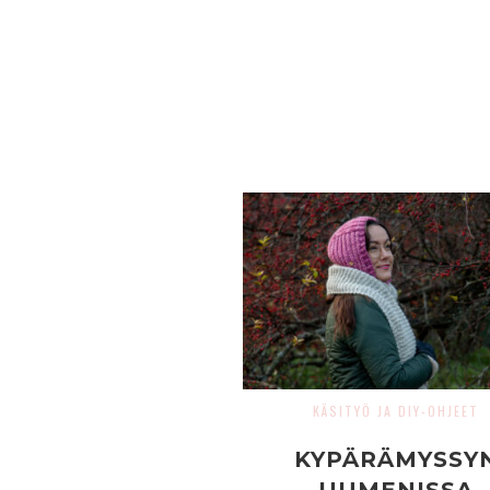
KÄSITYÖ JA DIY-OHJEET
KYPÄRÄMYSSY