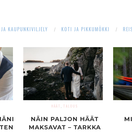
 JA KAUPUNKIVILJELY
KOTI JA PIKKUMÖKKI
REI
HÄÄT
TALOUS
,
MÄNI
NÄIN PALJON HÄÄT
M
ITEN
MAKSAVAT – TARKKA