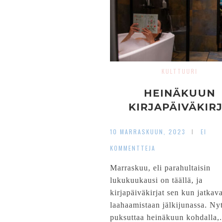
KULTTUURI
HEINÄKUUN
KIRJAPÄIVÄKIR
10 MARRASKUUN, 2023
EI
KOMMENTTEJA
Marraskuu, eli parahultaisin
lukukuukausi on täällä, ja
kirjapäiväkirjat sen kun jatkava
laahaamistaan jälkijunassa. Ny
puksuttaa heinäkuun kohdalla,.