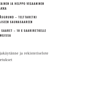
TAINEN JA HELPPO VEGAANINEN
AKKA
ÅSGRUND – TELTTARETKI
AISEEN SAUNASAAREEN
 SAARET – 10 X SAARIRETKELLE
NGISSA
jakäytänne ja rekisteriselote
etukset