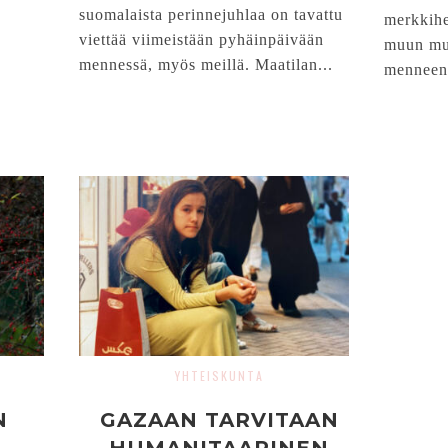
suomalaista perinnejuhlaa on tavattu
merkkihe
viettää viimeistään pyhäinpäivään
muun mu
mennessä, myös meillä. Maatilan...
menneen.
YHTEISKUNTA
N
GAZAAN TARVITAAN