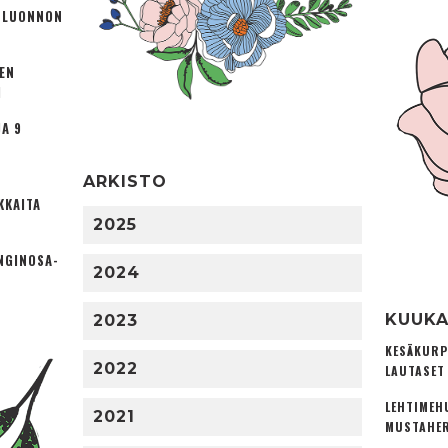
Ä LUONNON
TEN
I
A 9
ARKISTO
KKAITA
2025
NGINOSA­
2024
KUUKA
2023
KESÄKURP
2022
LAUTASET
LEHTIMEH
2021
MUSTAHER