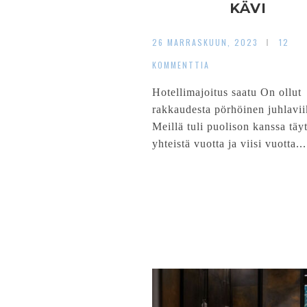
KÄVI
26 MARRASKUUN, 2023
12
KOMMENTTIA
Hotellimajoitus saatu On ollut
rakkaudesta pörhöinen juhlavii
Meillä tuli puolison kanssa täy
yhteistä vuotta ja viisi vuotta...