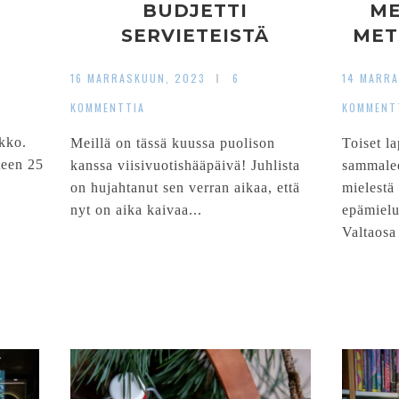
BUDJETTI
ME
SERVIETEISTÄ
MET
HÄÄMEKON
16 MARRASKUUN, 2023
6
14 MARR
PESETYKSEEN
KOMMENTTIA
KOMMENT
kko.
Meillä on tässä kuussa puolison
Toiset l
teen 25
kanssa viisivuotishääpäivä! Juhlista
sammalee
on hujahtanut sen verran aikaa, että
mielestä 
nyt on aika kaivaa...
epämielu
Valtaosa 