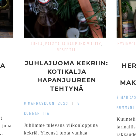
JUHLA
PALSTA JA KAUPUNKIVILJELY
HYVINVOI
,
,
RESEPTIT
JUHLAJUOMA KEKRIIN:
JA
HE
KOTIKALJA
HAPANJUUREEN
MAK
TEHTYNÄ
TU
7 MARRA
SOM
8 MARRASKUUN, 2023
5
KOMMENT
KOMMENTTIA
t
Kuunteli
Juhlimme tulevana viikonloppuna
t juna
tarinalli
kekriä. Yleensä tuota vanhaa
..
rakkaude