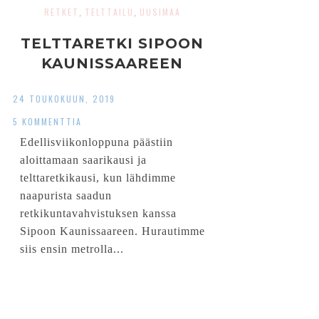
RETKET
TELTTAILU
UUSIMAA
,
,
TELTTARETKI SIPOON
KAUNISSAAREEN
24 TOUKOKUUN, 2019
5 KOMMENTTIA
Edellisviikonloppuna päästiin
aloittamaan saarikausi ja
telttaretkikausi, kun lähdimme
naapurista saadun
retkikuntavahvistuksen kanssa
Sipoon Kaunissaareen. Hurautimme
siis ensin metrolla...