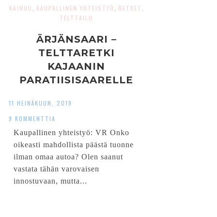
KAINUU
KAUPALLINEN YHTEISTYÖ
RETKET
,
,
,
TELTTAILU
ÄRJÄNSAARI –
TELTTARETKI
KAJAANIN
PARATIISISAARELLE
11 HEINÄKUUN, 2019
9 KOMMENTTIA
Kaupallinen yhteistyö: VR Onko
oikeasti mahdollista päästä tuonne
ilman omaa autoa? Olen saanut
vastata tähän varovaisen
innostuvaan, mutta...