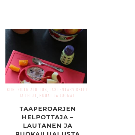
KIINTEIDEN ALOITUS
LASTENTARVIKKEET
,
JA LELUT
RUUAT JA JUOMAT
,
TAAPEROARJEN
HELPOTTAJA –
LAUTANEN JA
RUOKAILUALUSTA