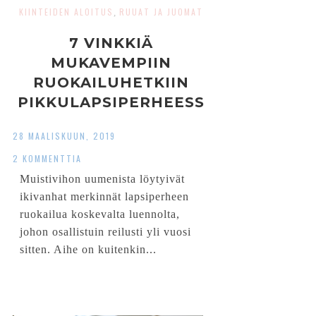
KIINTEIDEN ALOITUS
RUUAT JA JUOMAT
,
7 VINKKIÄ
MUKAVEMPIIN
RUOKAILUHETKIIN
PIKKULAPSIPERHEESS
Ä
28 MAALISKUUN, 2019
2 KOMMENTTIA
Muistivihon uumenista löytyivät
ikivanhat merkinnät lapsiperheen
ruokailua koskevalta luennolta,
johon osallistuin reilusti yli vuosi
sitten. Aihe on kuitenkin...