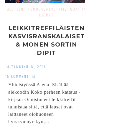
GLUTEENITTOMUUS
RESEPTIT
RUUAT JA
,
,
JUOMAT
LEIKKITREFFILÄISTEN
KASVISRANSKALAISET
& MONEN SORTIN
DIPIT
14 TAMMIKUUN, 2016
15 KOMMENTTIA
Yhteistyössä Atena. Sisältää
alekoodin Koko perheen kattaus -
kirjaan Onnistuneet leikkitreffit
tunnistaa siitä, että lapset ovat
laittaneet olohuoneen
hyrskynmyrskyn,...