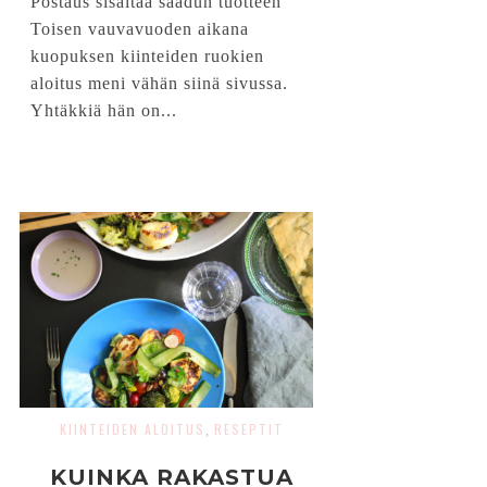
Postaus sisältää saadun tuotteen
Toisen vauvavuoden aikana
kuopuksen kiinteiden ruokien
aloitus meni vähän siinä sivussa.
Yhtäkkiä hän on...
KIINTEIDEN ALOITUS
RESEPTIT
,
KUINKA RAKASTUA