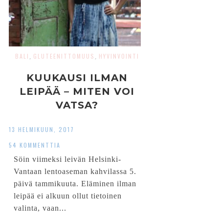
BALI
GLUTEENITTOMUUS
HYVINVOINTI
,
,
KUUKAUSI ILMAN
LEIPÄÄ – MITEN VOI
VATSA?
13 HELMIKUUN, 2017
54 KOMMENTTIA
Söin viimeksi leivän Helsinki-
Vantaan lentoaseman kahvilassa 5.
päivä tammikuuta. Eläminen ilman
leipää ei alkuun ollut tietoinen
valinta, vaan...