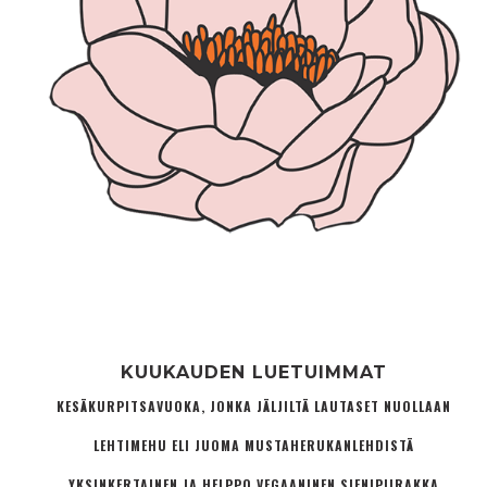
KUUKAUDEN LUETUIMMAT
KESÄKURPITSAVUOKA, JONKA JÄLJILTÄ LAUTASET NUOLLAAN
LEHTIMEHU ELI JUOMA MUSTAHERUKANLEHDISTÄ
YKSINKERTAINEN JA HELPPO VEGAANINEN SIENIPIIRAKKA