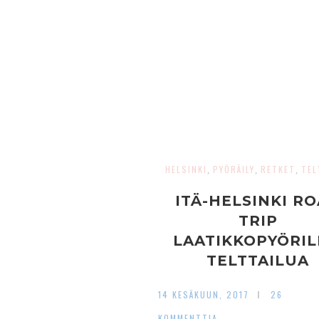
HELSINKI
PYÖRÄILY
RETKET
TEL
,
,
,
ITÄ-HELSINKI R
TRIP
LAATIKKOPYÖRIL
TELTTAILUA
MELLUNMÄESS
14 KESÄKUUN, 2017
26
KOMMENTTIA