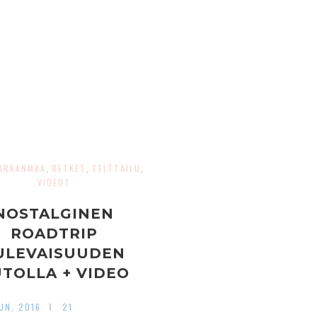
IRKANMAA
RETKET
TELTTAILU
,
,
,
VIDEOT
NOSTALGINEN
ROADTRIP
ULEVAISUUDEN
TOLLA + VIDEO
UN, 2016
21