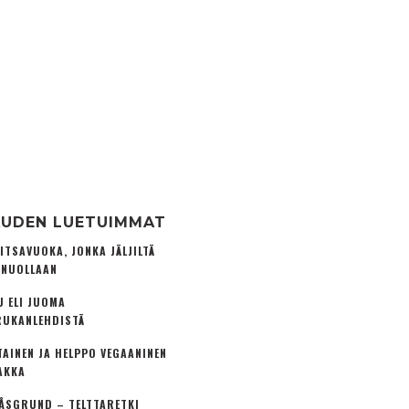
UDEN LUETUIMMAT
ITSAVUOKA, JONKA JÄLJILTÄ
 NUOLLAAN
U ELI JUOMA
UKANLEHDISTÄ
TAINEN JA HELPPO VEGAANINEN
AKKA
ÅSGRUND – TELTTARETKI