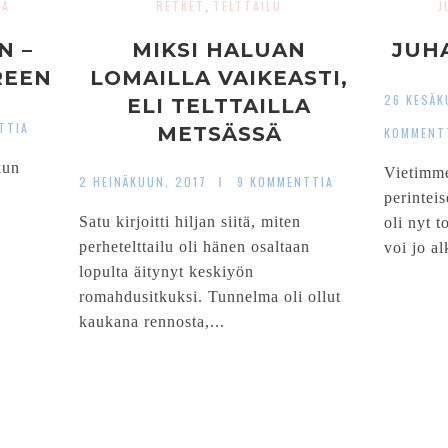
AA
RETKET
TELTTAILU
J
,
N –
MIKSI HALUAN
JUH
REEN
LOMAILLA VAIKEASTI,
26 KESÄK
ELI TELTTAILLA
TTIA
METSÄSSÄ
KOMMENT
kun
Vietimme
2 HEINÄKUUN, 2017
9 KOMMENTTIA
perintei
Satu kirjoitti hiljan siitä, miten
oli nyt t
perhetelttailu oli hänen osaltaan
voi jo al
lopulta äitynyt keskiyön
romahdusitkuksi. Tunnelma oli ollut
kaukana rennosta,...