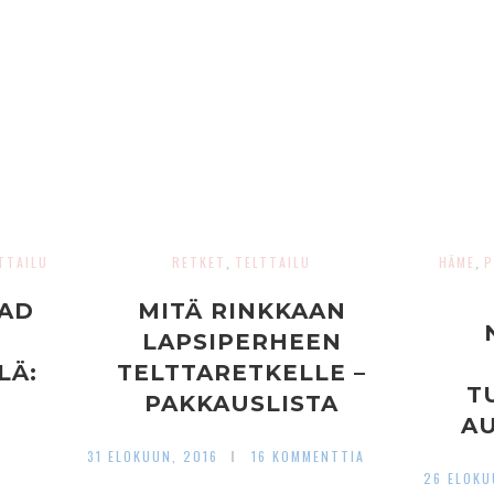
TTAILU
RETKET
TELTTAILU
HÄME
P
,
,
OAD
MITÄ RINKKAAN
LAPSIPERHEEN
LÄ:
TELTTARETKELLE –
T
PAKKAUSLISTA
AU
Ä
31 ELOKUUN, 2016
16 KOMMENTTIA
26 ELOKU