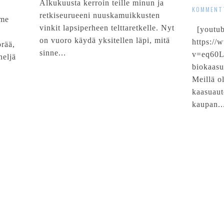
Alkukuusta kerroin teille minun ja
KOMMENT
retkiseurueeni nuuskamuikkusten
lme
vinkit lapsiperheen telttaretkelle. Nyt
[youtu
on vuoro käydä yksitellen läpi, mitä
https:/
örää,
sinne...
v=eq60L
neljä
biokaasu
Meillä ol
kaasuaut
kaupan..