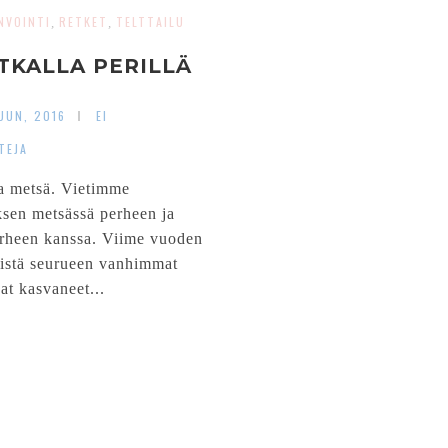
NVOINTI
RETKET
TELTTAILU
,
,
TKALLA PERILLÄ
UUN, 2016
EI
TEJA
a metsä. Vietimme
sen metsässä perheen ja
rheen kanssa. Viime vuoden
tkistä seurueen vanhimmat
at kasvaneet...