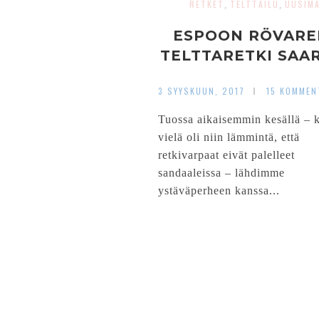
RETKET
TELTTAILU
UUSIM
,
,
ESPOON RÖVARE
TELTTARETKI SAA
3 SYYSKUUN, 2017
15 KOMMEN
Tuossa aikaisemmin kesällä – 
vielä oli niin lämmintä, että
retkivarpaat eivät palelleet
sandaaleissa – lähdimme
ystäväperheen kanssa...