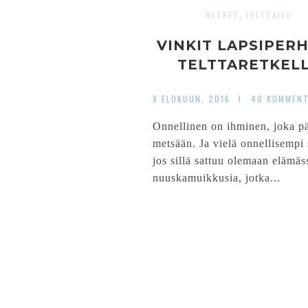
RETKET
TELTTAILU
,
VINKIT LAPSIPER
TELTTARETKEL
8 ELOKUUN, 2016
40 KOMMENT
Onnellinen on ihminen, joka p
metsään. Ja vielä onnellisempi 
jos sillä sattuu olemaan elämäs
nuuskamuikkusia, jotka...