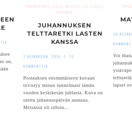
HYVINVOINTI
JUHLA
RETKET
TELTTAILU
HYVI
,
,
,
,
UUSIMAA
HEEN
MA
JUHANNUKSEN
LE
TELTTARETKI LASTEN
26 KESÄK
KANSSA
TIA
KOMMENT
ääsee
Voi ihan
3 HEINÄKUUN, 2016
35
se on,
juhannuk
KOMMENTTIA
sään
ystäväpe
telttare
Postauksen ensimmäiseen kuvaan
lapset ov
tiivistyy minun tunnelmani tämän
vuoden keskikesän juhlasta. Kuva on
otettu juhannuspäivän aamuna.
Metsässä oli silloin...