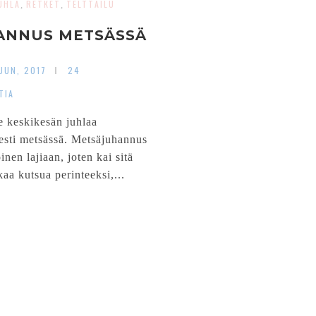
UHLA
RETKET
TELTTAILU
,
,
ANNUS METSÄSSÄ
UUN, 2017
24
TIA
 keskikesän juhlaa
sesti metsässä. Metsäjuhannus
oinen lajiaan, joten kai sitä
kaa kutsua perinteeksi,...