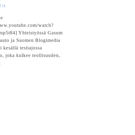
TIA
be
/www.youtube.com/watch?
np5t84] Yhteistyössä Gasum
auto ja Suomen Blogimedia
i kesällä testiajossa
o, joka kulkee teollisuuden,
.