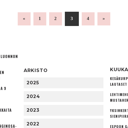
«
1
2
3
4
»
Ä LUONNON
KUUKA
ARKISTO
TEN
I
KESÄKURP
2025
LAUTASET
A 9
LEHTIMEH
2024
MUSTAHER
KKAITA
2023
YKSINKER
SIENIPIIR
2022
NGINOSA­
ESPOON G