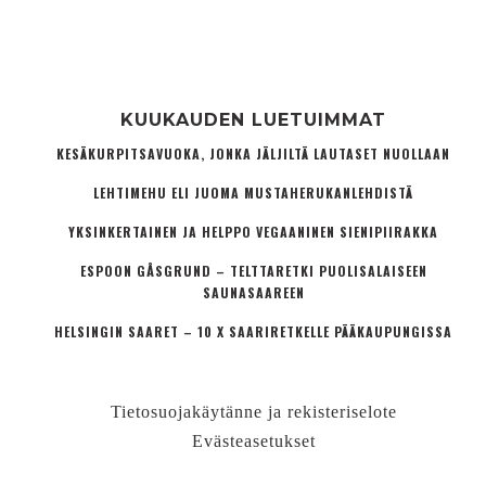
KUUKAUDEN LUETUIMMAT
KESÄKURPITSAVUOKA, JONKA JÄLJILTÄ LAUTASET NUOLLAAN
LEHTIMEHU ELI JUOMA MUSTAHERUKANLEHDISTÄ
YKSINKERTAINEN JA HELPPO VEGAANINEN SIENIPIIRAKKA
ESPOON GÅSGRUND – TELTTARETKI PUOLISALAISEEN
SAUNASAAREEN
HELSINGIN SAARET – 10 X SAARIRETKELLE PÄÄKAUPUNGISSA
Tietosuojakäytänne ja rekisteriselote
Evästeasetukset