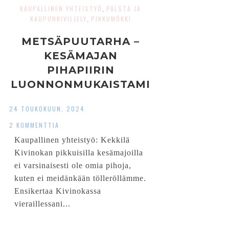
KAUPALLINEN YHTEISTYÖ
PALSTA JA
,
KAUPUNKIVILJELY
PIKKUMÖKKI
,
METSÄPUUTARHA –
KESÄMAJAN
PIHAPIIRIN
LUONNONMUKAISTAMI
NEN
24 TOUKOKUUN, 2024
2 KOMMENTTIA
Kaupallinen yhteistyö: Kekkilä
Kivinokan pikkuisilla kesämajoilla
ei varsinaisesti ole omia pihoja,
kuten ei meidänkään tölleröllämme.
Ensikertaa Kivinokassa
vieraillessani...