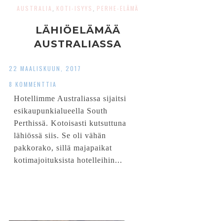
AUSTRALIA
KOTI-ISYYS
PERHE-ELÄMÄ
,
,
LÄHIÖELÄMÄÄ
AUSTRALIASSA
22 MAALISKUUN, 2017
8 KOMMENTTIA
Hotellimme Australiassa sijaitsi
esikaupunkialueella South
Perthissä. Kotoisasti kutsuttuna
lähiössä siis. Se oli vähän
pakkorako, sillä majapaikat
kotimajoituksista hotelleihin...