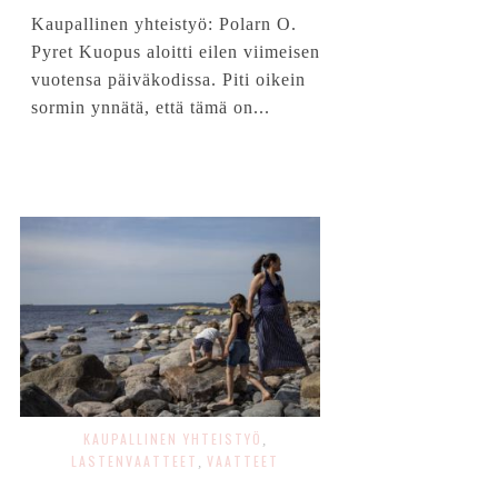
Kaupallinen yhteistyö: Polarn O.
Pyret Kuopus aloitti eilen viimeisen
vuotensa päiväkodissa. Piti oikein
sormin ynnätä, että tämä on...
KAUPALLINEN YHTEISTYÖ
,
LASTENVAATTEET
VAATTEET
,