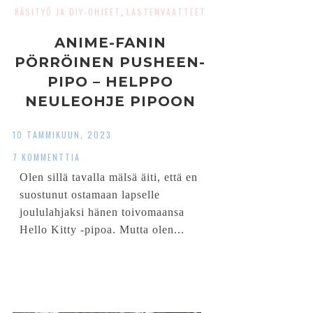
KÄSITYÖ JA DIY-OHJEET
LASTENVAATTEET
,
ANIME-FANIN
PÖRRÖINEN PUSHEEN-
PIPO – HELPPO
NEULEOHJE PIPOON
10 TAMMIKUUN, 2023
7 KOMMENTTIA
Olen sillä tavalla mälsä äiti, että en
suostunut ostamaan lapselle
joululahjaksi hänen toivomaansa
Hello Kitty -pipoa. Mutta olen...