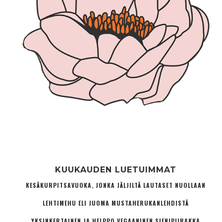
KUUKAUDEN LUETUIMMAT
KESÄKURPITSAVUOKA, JONKA JÄLJILTÄ LAUTASET NUOLLAAN
LEHTIMEHU ELI JUOMA MUSTAHERUKANLEHDISTÄ
YKSINKERTAINEN JA HELPPO VEGAANINEN SIENIPIIRAKKA