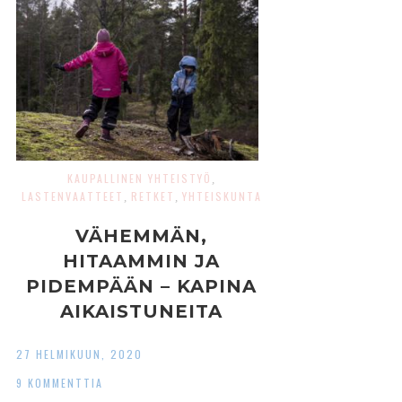
KAUPALLINEN YHTEISTYÖ
,
LASTENVAATTEET
RETKET
YHTEISKUNTA
,
,
VÄHEMMÄN,
HITAAMMIN JA
PIDEMPÄÄN – KAPINA
AIKAISTUNEITA
KEVÄITÄ VASTAAN
27 HELMIKUUN, 2020
9 KOMMENTTIA