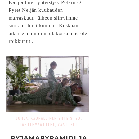
Kaupallinen yhteistyö: Polarn O.
Pyret Neljän kuukauden
marraskuun jälkeen siirryimme
suoraan huhtikuuhun. Koskaan
aikaisemmin ei naulakossamme ole
roikkunut...
JUHLA
KAUPALLINEN YHTEISTYÖ
,
,
LASTENVAATTEET
VAATTEET
,
PYJAMAPYRAMIDI JA