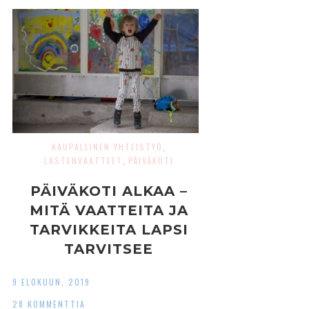
KAUPALLINEN YHTEISTYÖ
,
LASTENVAATTEET
PÄIVÄKOTI
,
PÄIVÄKOTI ALKAA –
MITÄ VAATTEITA JA
TARVIKKEITA LAPSI
TARVITSEE
9 ELOKUUN, 2019
28 KOMMENTTIA