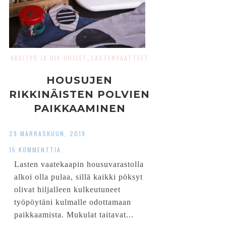
KÄSITYÖ JA DIY-OHJEET
LASTENVAATTEET
,
HOUSUJEN
RIKKINÄISTEN POLVIEN
PAIKKAAMINEN
29 MARRASKUUN, 2019
15 KOMMENTTIA
Lasten vaatekaapin housuvarastolla
alkoi olla pulaa, sillä kaikki pöksyt
olivat hiljalleen kulkeutuneet
työpöytäni kulmalle odottamaan
paikkaamista. Mukulat taitavat...