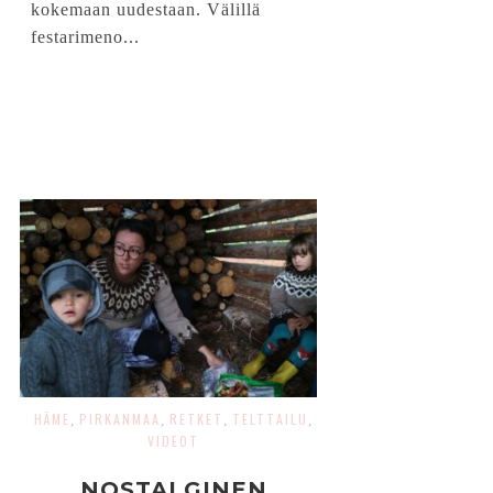
kokemaan uudestaan. Välillä
festarimeno...
HÄME
PIRKANMAA
RETKET
TELTTAILU
,
,
,
,
VIDEOT
NOSTALGINEN