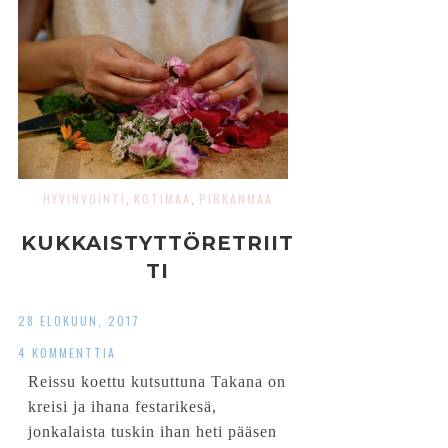
HYVINVOINTI
KOTIMAA
PIRKANMAA
,
,
KUKKAISTYTTÖRETRIIT
TI
28 ELOKUUN, 2017
4 KOMMENTTIA
Reissu koettu kutsuttuna Takana on
kreisi ja ihana festarikesä,
jonkalaista tuskin ihan heti pääsen