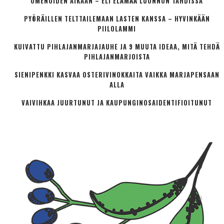
OMENOIDEN AIKAAN – ELI ELÄMÄÄ LUONNON TAHDISSA
PYÖRÄILLEN TELTTAILEMAAN LASTEN KANSSA – HYVINKÄÄN
PIILOLAMMI
KUIVATTU PIHLAJANMARJAJAUHE JA 9 MUUTA IDEAA, MITÄ TEHDÄ
PIHLAJANMARJOISTA
SIENIPENKKI KASVAA OSTERIVINOKKAITA VAIKKA MARJAPENSAAN
ALLA
VAIVIHKAA JUURTUNUT JA KAUPUNGINOSA­IDENTIFIOITUNUT