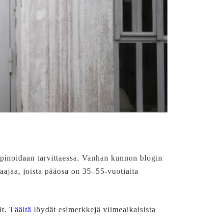
 kapinoidaan tarvittaessa. Vanhan kunnon blogin
raajaa, joista pääosa on 35–55-vuotiaita
t.
Täältä
löydät esimerkkejä viimeaikaisista