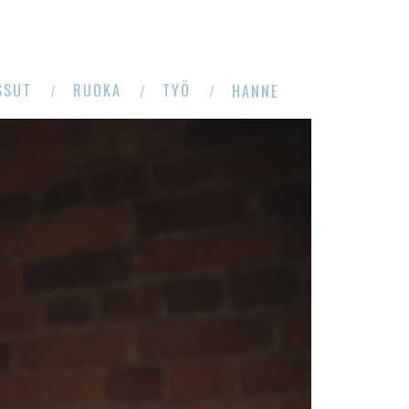
SSUT
RUOKA
TYÖ
HANNE