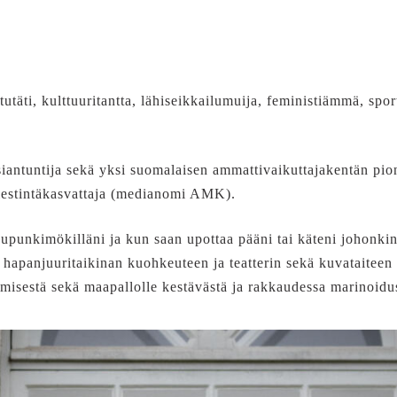
täti, kulttuuritantta, lähiseikkailumuija, feministiämmä, spor
 asiantuntija sekä yksi suomalaisen ammattivaikuttajakentän p
viestintäkasvattaja (medianomi AMK).
upunkimökilläni ja kun saan upottaa pääni tai käteni johonkin
n, hapanjuuritaikinan kuohkeuteen ja teatterin sekä kuvataitee
isestä sekä maapallolle kestävästä ja rakkaudessa marinoidus