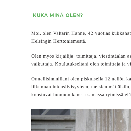
KUKA MINÄ OLEN?
Moi, olen Valtarin Hanne, 42-vuotias kukkahattu
Helsingin Herttoniemestä.
Olen myös kirjailija, toimittaja, viestintäalan
vaikuttaja. Koulutukseltani olen toimittaja ja 
Onnellisimmillani olen piskuisella 12 neliön ka
liikunnan intensiivisyyteen, metsien mättäisii
koostuvat luonnon kanssa samassa rytmissä eläm