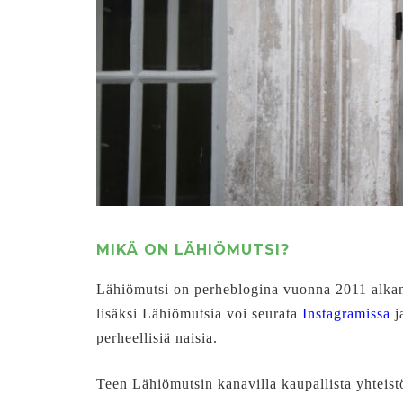
MIKÄ ON LÄHIÖMUTSI?
Lähiömutsi on perheblogina vuonna 2011 alkanu
lisäksi Lähiömutsia voi seurata
Instagramissa
j
perheellisiä naisia.
Teen Lähiömutsin kanavilla kaupallista yhteistö