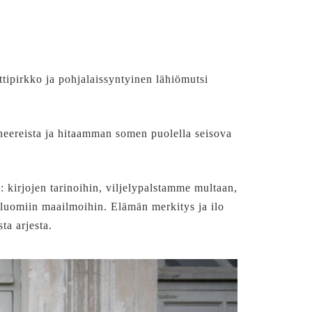
ttipirkko ja pohjalaissyntyinen lähiömutsi
ioneereista ja hitaamman somen puolella seisova
: kirjojen tarinoihin, viljelypalstamme multaan,
n luomiin maailmoihin. Elämän merkitys ja ilo
ta arjesta.