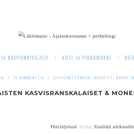
SEARCH
 JA KAUPUNKIVILJELY
KOTI JA PIKKUMÖKKI
REI
016
15 KOMMENTTIA
GLUTEENITTOMUUS
RESEPTIT
RUUAT J
,
,
ÄISTEN KASVISRANSKALAISET & MONE
Yhteistyössä
Atena
. Sisältää alekoodi