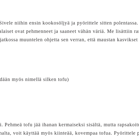
Sivele niihin ensin kookosöljyä ja pyörittele sitten polentassa
aiset ovat pehmenneet ja saaneet vähän väriä. Me lisättiin ra
jatkossa muuntelen ohjetta sen verran, että maustan kasvikset 
ään myös nimellä silken tofu)
i. Pehmeä tofu jää ihanan kermaiseksi sisältä, mutta rapsakoit
ta, voit käyttää myös kiinteää, kovempaa tofua. Pyörittele pal