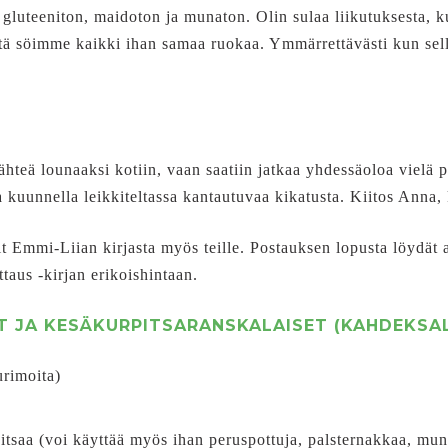
 gluteeniton, maidoton ja munaton. Olin sulaa liikutuksesta, k
ttä söimme kaikki ihan samaa ruokaa. Ymmärrettävästi kun sel
hteä lounaaksi kotiin, vaan saatiin jatkaa yhdessäoloa vielä pi
a kuunnella leikkiteltassa kantautuvaa kikatusta. Kiitos Anna, 
it Emmi-Liian kirjasta myös teille. Postauksen lopusta löydät
taus -kirjan erikoishintaan.
T JA KESÄKURPITSARANSKALAISET (KAHDEKSAL
urimoita)
rpitsaa (voi käyttää myös ihan peruspottuja, palsternakkaa, mu