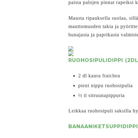
paista palojen pinnat rapeiksi 
Mausta ripauksella suolaa, sill
mauttomuuden takia ja pyörittel
hunajasta ja paprikasta valmist
RUOHOSIPULIDIPPI (2DL
2 dl kaura fraichea
pieni nippu ruohosipulia
½ tl sitruunapippuria
Leikkaa ruohosipuli saksilla hy
BANAANIKETSUPPIDIPPI 