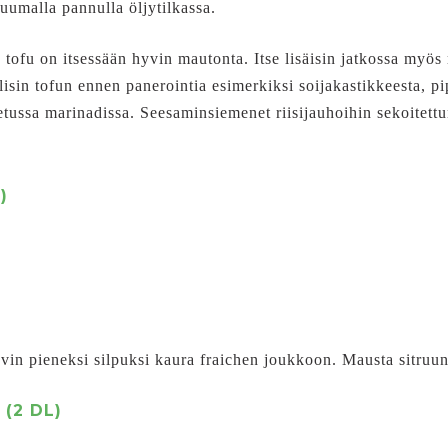
kuumalla pannulla öljytilkassa.
ä tofu on itsessään hyvin mautonta. Itse lisäisin jatkossa myö
isin tofun ennen panerointia esimerkiksi soijakastikkeesta, pip
etussa marinadissa. Seesaminsiemenet riisijauhoihin sekoitett
)
vin pieneksi silpuksi kaura fraichen joukkoon. Mausta sitruuna
(2 DL)