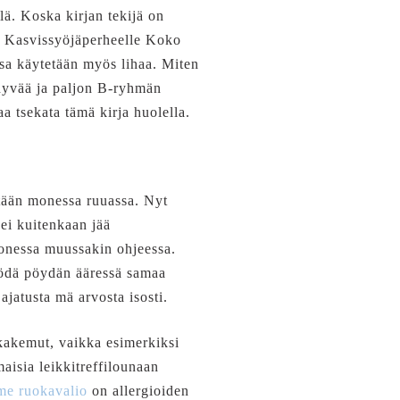
lä. Koska kirjan tekijä on
s. Kasvissyöjäperheelle Koko
ssa käytetään myös lihaa. Miten
hyvää ja paljon B-ryhmän
 tsekata tämä kirja huolella.
etään monessa ruuassa. Nyt
 ei kuitenkaan jää
monessa muussakin ohjeessa.
syödä pöydän ääressä samaa
 ajatusta mä arvosta isosti.
okakemut, vaikka esimerkiksi
omaisia leikkitreffilounaan
mme ruokavalio
on allergioiden