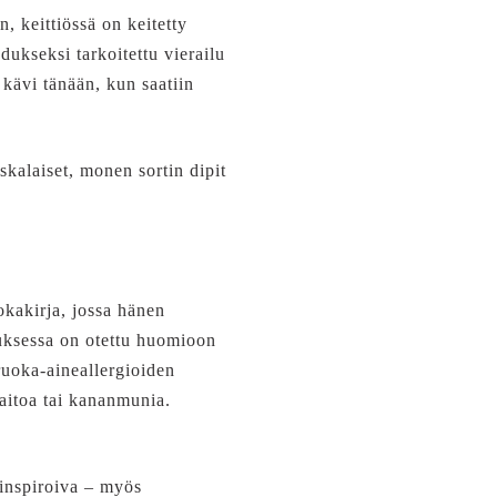
n, keittiössä on keitetty
ukseksi tarkoitettu vierailu
 kävi tänään, kun saatiin
skalaiset, monen sortin dipit
okakirja, jossa hänen
uksessa on otettu huomioon
ruoka-aineallergioiden
aitoa tai kananmunia.
 inspiroiva – myös