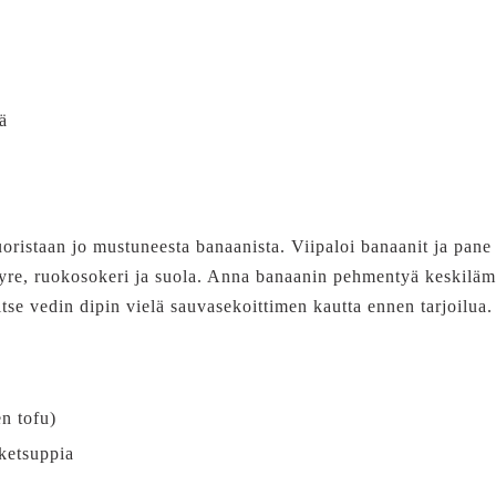
ä
oristaan jo mustuneesta banaanista. Viipaloi banaanit ja pane 
ipyre, ruokosokeri ja suola. Anna banaanin pehmentyä keskil
tse vedin dipin vielä sauvasekoittimen kautta ennen tarjoilua.
n tofu)
iketsuppia