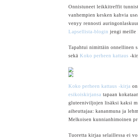
Onnistuneet leikkitreffit tunnis
vanhempien kesken kahvia useam
venyy rennosti auringonlaskuun 
Lapsellista-blogin
jengi meille
Tapahtui nimittäin onnellinen s
sekä
Koko perheen kattaus
-kir
Koko perheen kattaus -kirja
on 
esikoiskirjansa
tapaan kokataan
gluteeniviljojen lisäksi kaksi 
aiheuttajaa: kananmuna ja lehm
Melkoisen kunnianhimoinen pro
Tuoretta kirjaa selaillessa ei 