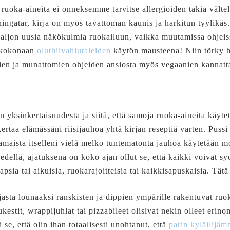
 ruoka-aineita ei onneksemme tarvitse allergioiden takia vältel
ngatar, kirja on myös tavattoman kaunis ja harkitun tyylikä
 paljon uusia näkökulmia ruokailuun, vaikka muutamissa ohjei
t kokonaan
oluthiivahiutaleiden
käytön mausteena! Niin törky 
n ja munattomien ohjeiden ansiosta myös vegaanien kannattaa
n yksinkertaisuudesta ja siitä, että samoja ruoka-aineita käyt
ertaa elämässäni riisijauhoa yhtä kirjan reseptiä varten. Pussi
amaista itselleni vielä melko tuntematonta jauhoa käytetään 
 edellä, ajatuksena on koko ajan ollut se, että kaikki voivat 
apsia tai aikuisia, ruokarajoitteisia tai kaikkisapuskaisia. Tätä
rjasta lounaaksi ranskisten ja dippien ympärille rakentuvat ru
tukestit, wrappijuhlat tai pizzabileet olisivat nekin olleet erin
se, että olin ihan totaalisesti unohtanut, että
parin kyläilijä