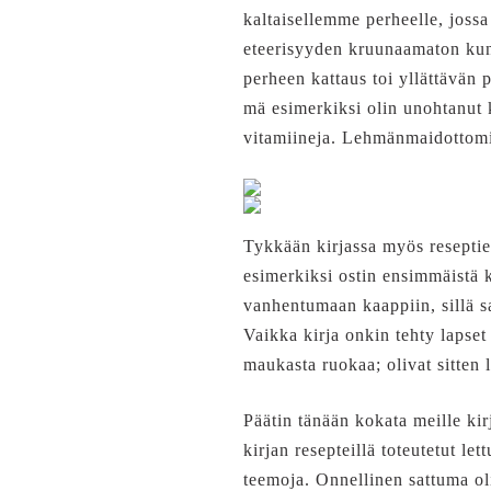
kaltaisellemme perheelle, jossa
eteerisyyden kruunaamaton kuni
perheen kattaus toi yllättävän
mä esimerkiksi olin unohtanu
vitamiineja. Lehmänmaidottomie
Tykkään kirjassa myös reseptie
esimerkiksi ostin ensimmäistä k
vanhentumaan kaappiin, sillä s
Vaikka kirja onkin tehty lapset
maukasta ruokaa; olivat sitten l
Päätin tänään kokata meille ki
kirjan resepteillä toteutetut let
teemoja. Onnellinen sattuma oli 