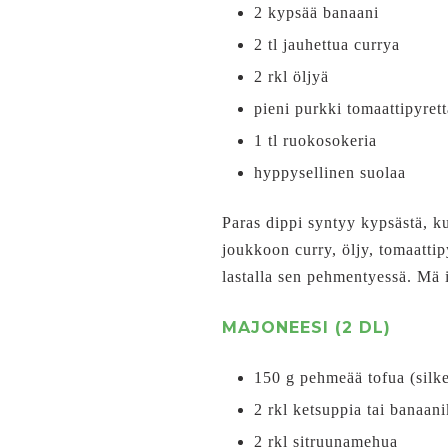
2 kypsää banaani
2 tl jauhettua currya
2 rkl öljyä
pieni purkki tomaattipyrett
1 tl ruokosokeria
hyppysellinen suolaa
Paras dippi syntyy kypsästä, ku
joukkoon curry, öljy, tomaatt
lastalla sen pehmentyessä. Mä i
MAJONEESI (2 DL)
150 g pehmeää tofua (silke
2 rkl ketsuppia tai banaan
2 rkl sitruunamehua