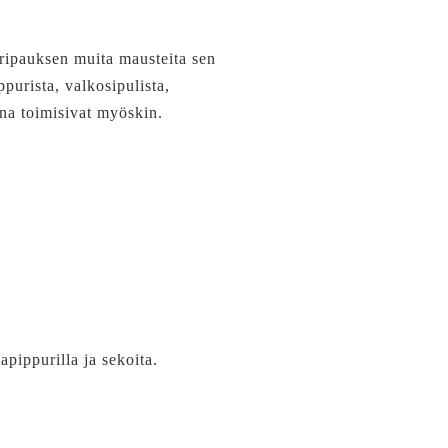
s ripauksen muita mausteita sen
purista, valkosipulista,
una toimisivat myöskin.
pippurilla ja sekoita.