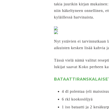
takia juurikin kirjan mukainen:
niin häkeltyneen onnellinen, e
kyläillessä harvinaista.
Nyt ystävien ei tarvinnutkaan lä
aikuisten kesken lisää kahvia j
Tässä vielä nämä valitut resept
lukijat saavat Koko perheen kat
BATAATTIRANSKALAISE
4 dl polentaa (eli maissisu
6 rkl kookosöljyä
1 iso bataatti ja 2 kesäku