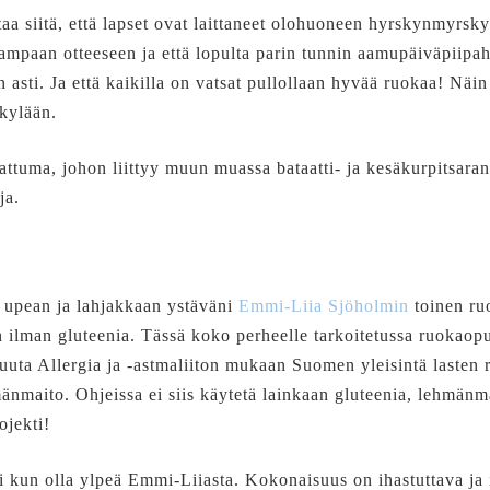
taa siitä, että lapset ovat laittaneet olohuoneen hyrskynmyrsky
paan otteeseen ja että lopulta parin tunnin aamupäiväpiipahd
asti. Ja että kaikilla on vatsat pullollaan hyvää ruokaa! Näin
 kylään.
attuma, johon liittyy muun muassa bataatti- ja kesäkurpitsaran
ja.
upean ja lahjakkaan ystäväni
Emmi-Liia Sjöholmin
toinen ru
 ilman gluteenia. Tässä koko perheelle tarkoitetussa ruokaop
muuta Allergia ja -astmaliiton mukaan Suomen yleisintä lasten 
änmaito. Ohjeissa ei siis käytetä lainkaan gluteenia, lehmänm
jekti!
voi kun olla ylpeä Emmi-Liiasta. Kokonaisuus on ihastuttava ja