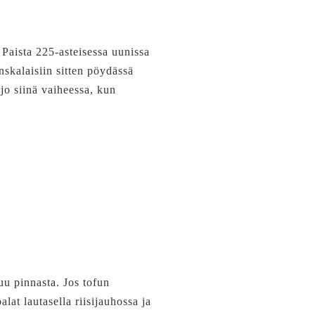
. Paista 225-asteisessa uunissa
nskalaisiin sitten pöydässä
jo siinä vaiheessa, kun
uu pinnasta. Jos tofun
at lautasella riisijauhossa ja