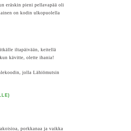
un eräskin pieni pellavapää oli
lainen on kodin ulkopuolella
tkälle iltapäivään, keitellä
kun kävitte, olette ihania!
 alekoodin, jolla Lähiömutsin
LE)
nakoisioa, porkkanaa ja vaikka