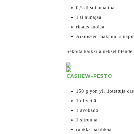
0,5 dl soijamaitoa
1 tl hunajaa
ripaus suolaa
Aikuiseen makuun: sinapin
Sekoita kaikki ainekset blender
CASHEW-PESTO
150 g yön yli liotettuja c
1 dl vettä
1 avokado
1 sitruuna
ruukka basilikaa