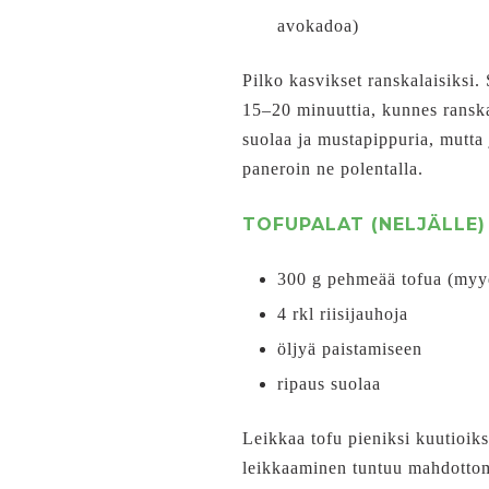
avokadoa)
Pilko kasvikset ranskalaisiksi. 
15–20 minuuttia, kunnes ranskal
suolaa ja mustapippuria, mutta 
paneroin ne polentalla.
TOFUPALAT (NELJÄLLE)
300 g pehmeää tofua (myyd
4 rkl riisijauhoja
öljyä paistamiseen
ripaus suolaa
Leikkaa tofu pieniksi kuutioiks
leikkaaminen tuntuu mahdottomal