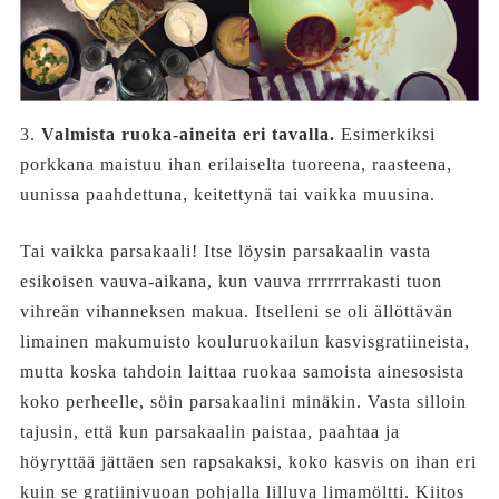
3.
Valmista ruoka-aineita eri tavalla.
Esimerkiksi
porkkana maistuu ihan erilaiselta tuoreena, raasteena,
uunissa paahdettuna, keitettynä tai vaikka muusina.
Tai vaikka parsakaali! Itse löysin parsakaalin vasta
esikoisen vauva-aikana, kun vauva rrrrrrrakasti tuon
vihreän vihanneksen makua. Itselleni se oli ällöttävän
limainen makumuisto kouluruokailun kasvisgratiineista,
mutta koska tahdoin laittaa ruokaa samoista ainesosista
koko perheelle, söin parsakaalini minäkin. Vasta silloin
tajusin, että kun parsakaalin paistaa, paahtaa ja
höyryttää jättäen sen rapsakaksi, koko kasvis on ihan eri
kuin se gratiinivuoan pohjalla lilluva limamöltti. Kiitos