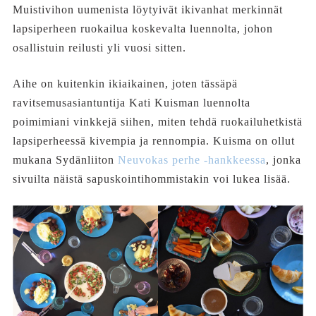
Muistivihon uumenista löytyivät ikivanhat merkinnät
lapsiperheen ruokailua koskevalta luennolta, johon
osallistuin reilusti yli vuosi sitten.
Aihe on kuitenkin ikiaikainen, joten tässäpä
ravitsemusasiantuntija Kati Kuisman luennolta
poimimiani vinkkejä siihen, miten tehdä ruokailuhetkistä
lapsiperheessä kivempia ja rennompia. Kuisma on ollut
mukana Sydänliiton
Neuvokas perhe -hankkeessa
, jonka
sivuilta näistä sapuskointihommistakin voi lukea lisää.