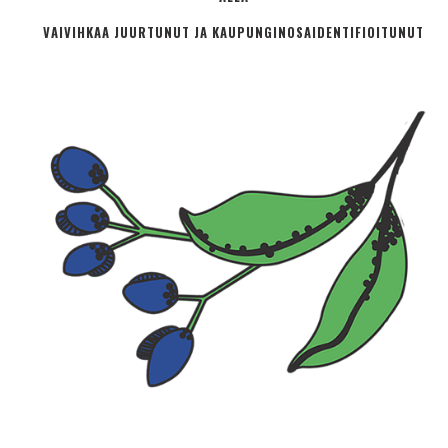
VAIVIHKAA JUURTUNUT JA KAUPUNGINOSA­IDENTIFIOITUNUT