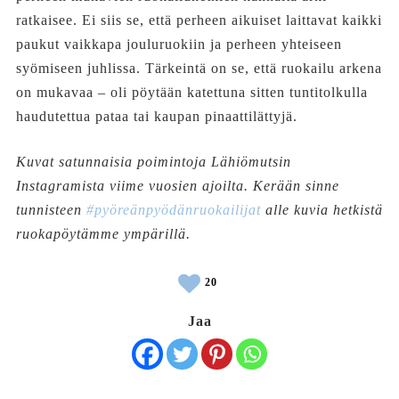
ratkaisee. Ei siis se, että perheen aikuiset laittavat kaikki
paukut vaikkapa jouluruokiin ja perheen yhteiseen
syömiseen juhlissa. Tärkeintä on se, että ruokailu arkena
on mukavaa – oli pöytään katettuna sitten tuntitolkulla
haudutettua pataa tai kaupan pinaattilättyjä.
Kuvat satunnaisia poimintoja Lähiömutsin
Instagramista viime vuosien ajoilta. Kerään sinne
tunnisteen
#pyöreänpyödänruokailijat
alle kuvia hetkistä
ruokapöytämme ympärillä.
20
Jaa