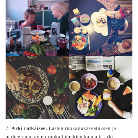
7.
Arki ratkaisee.
Lasten ruokailukasvatuksen ja
perheen mukavien ruokailuhetkien kannalta arki