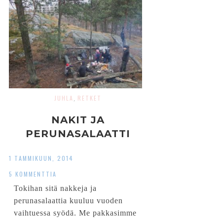
JUHLA
RETKET
,
NAKIT JA
PERUNASALAATTI
1 TAMMIKUUN, 2014
5 KOMMENTTIA
Tokihan sitä nakkeja ja
perunasalaattia kuuluu vuoden
vaihtuessa syödä. Me pakkasimme