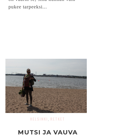
pukee tarpeeksi...
HELSINKI
RETKET
,
MUTSI JA VAUVA