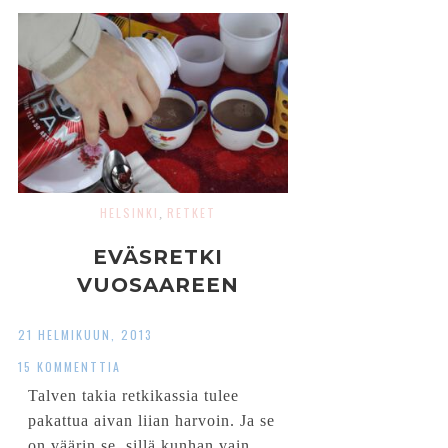
HELSINKI
RETKET
,
EVÄSRETKI
VUOSAAREEN
21 HELMIKUUN, 2013
15 KOMMENTTIA
Talven takia retkikassia tulee
pakattua aivan liian harvoin. Ja se
on väärin se, sillä kunhan vain