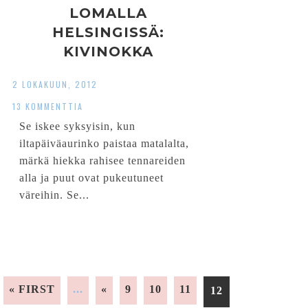
LOMALLA
HELSINGISSÄ:
KIVINOKKA
2 LOKAKUUN, 2012
13 KOMMENTTIA
Se iskee syksyisin, kun
iltapäiväaurinko paistaa matalalta,
märkä hiekka rahisee tennareiden
alla ja puut ovat pukeutuneet
väreihin. Se...
« FIRST
...
«
9
10
11
12