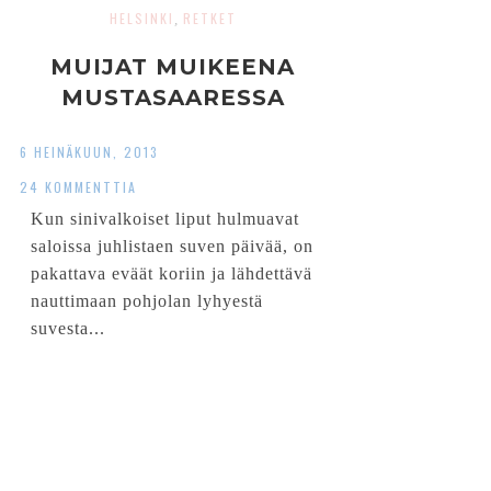
HELSINKI
RETKET
,
MUIJAT MUIKEENA
MUSTASAARESSA
6 HEINÄKUUN, 2013
24 KOMMENTTIA
Kun sinivalkoiset liput hulmuavat
saloissa juhlistaen suven päivää, on
pakattava eväät koriin ja lähdettävä
nauttimaan pohjolan lyhyestä
suvesta...