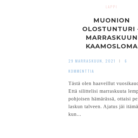
LAPPI
MUONION
OLOSTUNTURI 
MARRASKUUN
KAAMOSLOMA
29 MARRASKUUN, 2021
6
KOMMENTTIA
Tästä olen haaveillut vuosikau
Että silittelisi marraskuuta lem
pohjoisen hämärässä, ottaisi 
laskun talveen. Ajatus jäi itäm
kun...