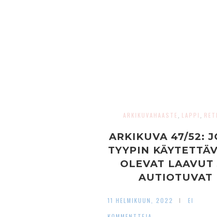
ARKIKUVAHAASTE
LAPPI
RET
,
,
ARKIKUVA 47/52: J
TYYPIN KÄYTETTÄV
OLEVAT LAAVUT 
AUTIOTUVAT
RETKELIJÄN ILO
11 HELMIKUUN, 2022
EI
KOMMENTTEJA