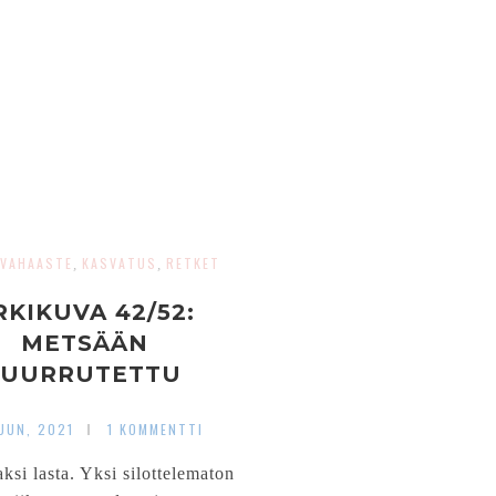
UVAHAASTE
KASVATUS
RETKET
,
,
RKIKUVA 42/52:
METSÄÄN
JUURRUTETTU
UUN, 2021
1 KOMMENTTI
aksi lasta. Yksi silottelematon