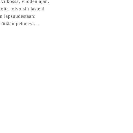
 viikossa, vuoden ajan.
joita toivoisin lasteni
n lapsuudestaan:
ättään pehmeys...