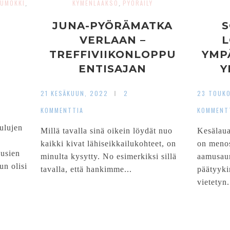
KUMÖKKI
KYMENLAAKSO
PYÖRÄILY
,
,
JUNA-PYÖRÄMATKA
S
VERLAAN –
L
TREFFIVIIKONLOPPU
YMP
ENTISAJAN
Y
TEHDASKYLÄSSÄ￼
21 KESÄKUUN, 2022
2
23 TOUK
KOMMENTTIA
KOMMENT
ulujen
Millä tavalla sinä oikein löydät nuo
Kesälauan
kaikki kivat lähiseikkailukohteet, on
on menos
ausien
minulta kysytty. No esimerkiksi sillä
aamusaun
un olisi
tavalla, että hankimme...
päätyyki
vietetyn.