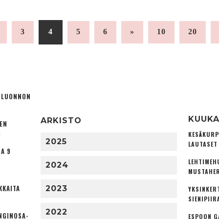
3
4
5
6
»
10
20
Ä LUONNON
KUUKA
ARKISTO
TEN
I
KESÄKURP
2025
LAUTASET
A 9
LEHTIMEH
2024
MUSTAHER
KKAITA
2023
YKSINKER
SIENIPIIR
2022
NGINOSA­
ESPOON G