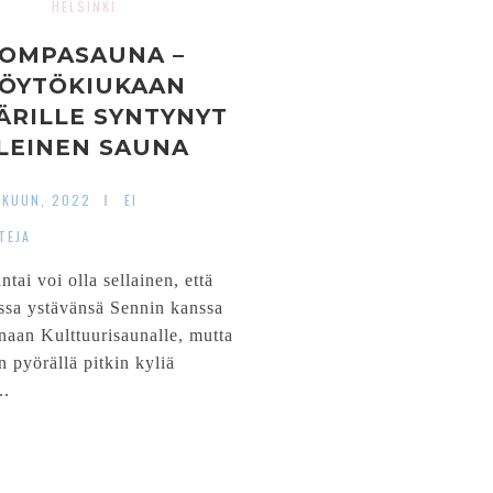
HELSINKI
OMPASAUNA –
ÖYTÖKIUKAAN
ÄRILLE SYNTYNYT
LEINEN SAUNA
OKUUN, 2022
EI
TEJA
tai voi olla sellainen, että
sa ystävänsä Sennin kanssa
aan Kulttuurisaunalle, mutta
n pyörällä pitkin kyliä
..