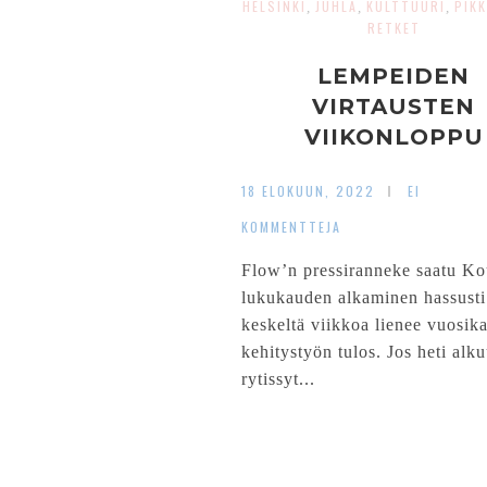
HELSINKI
JUHLA
KULTTUURI
PIK
,
,
,
RETKET
LEMPEIDEN
VIRTAUSTEN
VIIKONLOPPU
18 ELOKUUN, 2022
EI
KOMMENTTEJA
Flow’n pressiranneke saatu Ko
lukukauden alkaminen hassusti
keskeltä viikkoa lienee vuosik
kehitystyön tulos. Jos heti alku
rytissyt...