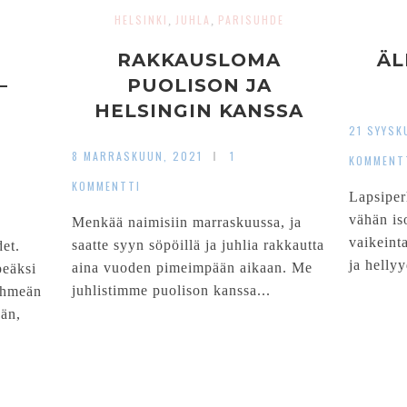
HELSINKI
JUHLA
PARISUHDE
,
,
RAKKAUSLOMA
ÄL
–
PUOLISON JA
HELSINGIN KANSSA
21 SYYSK
8 MARRASKUUN, 2021
1
KOMMENT
KOMMENTTI
Lapsiper
vähän is
Menkää naimisiin marraskuussa, ja
vaikeinta
saatte syyn söpöillä ja juhlia rakkautta
det.
ja hellyy
aina vuoden pimeimpään aikaan. Me
peäksi
juhlistimme puolison kanssa...
pehmeän
ään,