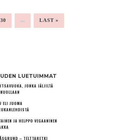
30
...
LAST »
UDEN LUETUIMMAT
ITSAVUOKA, JONKA JÄLJILTÄ
 NUOLLAAN
U ELI JUOMA
UKANLEHDISTÄ
TAINEN JA HELPPO VEGAANINEN
AKKA
ÅSGRUND – TELTTARETKI