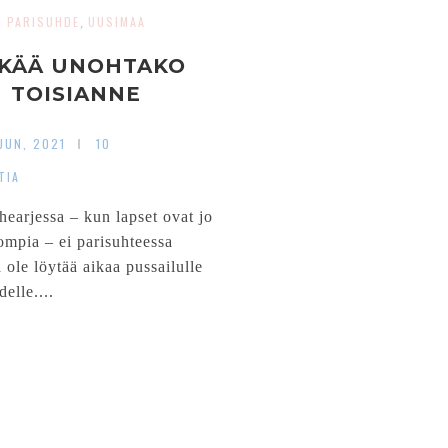
PARISUHDE
UUSIMAA
,
KÄÄ UNOHTAKO
TOISIANNE
UUN, 2021
10
TIA
hearjessa – kun lapset ovat jo
ompia – ei parisuhteessa
 ole löytää aikaa pussailulle
delle....