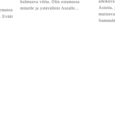
arkikuva
hulmuava viitta. Olin ostamassa
Asioita, 
minulle ja ystävälleni Auralle...
elematon
muistava
. Eväät
Sammalm