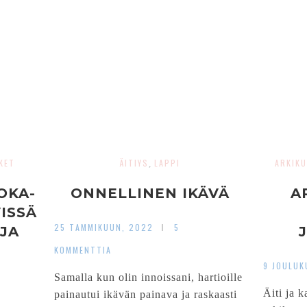
KET
ÄITIYS
LAPPI
ARKIK
,
OKA-
ONNELLINEN IKÄVÄ
A
ISSÄ
25 TAMMIKUUN, 2022
5
JA
KOMMENTTIA
9 JOULUK
NA
Samalla kun olin innoissani, hartioille
Äiti ja k
painautui ikävän painava ja raskaasti