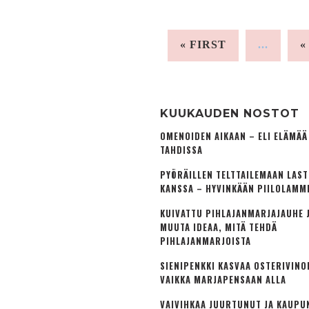
« FIRST
...
«
KUUKAUDEN NOSTOT
OMENOIDEN AIKAAN – ELI ELÄMÄ
TAHDISSA
PYÖRÄILLEN TELTTAILEMAAN LAS
KANSSA – HYVINKÄÄN PIILOLAMM
KUIVATTU PIHLAJANMARJAJAUHE J
MUUTA IDEAA, MITÄ TEHDÄ
PIHLAJANMARJOISTA
SIENIPENKKI KASVAA OSTERIVINO
VAIKKA MARJAPENSAAN ALLA
VAIVIHKAA JUURTUNUT JA KAUPU