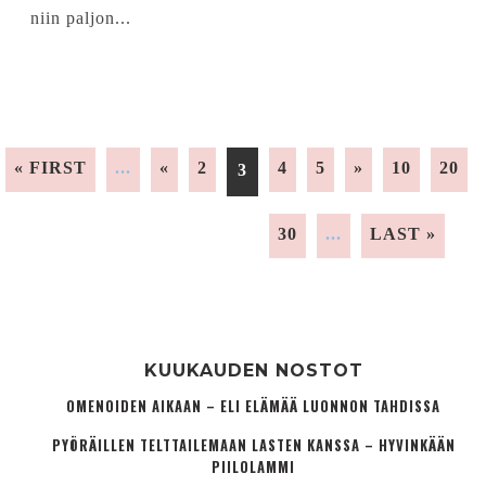
niin paljon...
« FIRST
...
«
2
4
5
»
10
20
3
30
...
LAST »
KUUKAUDEN NOSTOT
OMENOIDEN AIKAAN – ELI ELÄMÄÄ LUONNON TAHDISSA
PYÖRÄILLEN TELTTAILEMAAN LASTEN KANSSA – HYVINKÄÄN
PIILOLAMMI