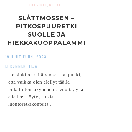
HELSINKI
RETKET
,
SLÅTTMOSSEN –
PITKOSPUURETKI
SUOLLE JA
HIEKKAKUOPPALAMMI
LLE HELSINGIN
19 HUHTIKUUN, 2023
JAKOMÄESSÄ
EI KOMMENTTEJA
Helsinki on siitä vinkeä kaupunki,
että vaikka olen elellyt täällä
pitkälti toistakymmentä vuotta, yhä
edelleen löytyy uusia
luontoretkikohteita...