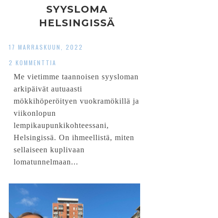
SYYSLOMA
HELSINGISSÄ
17 MARRASKUUN, 2022
2 KOMMENTTIA
Me vietimme taannoisen syysloman
arkipäivät autuaasti
mökkihöperöityen vuokramökillä ja
viikonlopun
lempikaupunkikohteessani,
Helsingissä. On ihmeellistä, miten
sellaiseen kuplivaan
lomatunnelmaan...