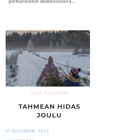
piehtaroinnin mahdollistava...
JUHLA
POHJANMAA
,
TAHMEAN HIDAS
JOULU
31 JOULUKUUN, 2022