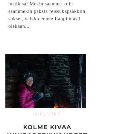
justiinsa! Mekin saamme kuin
saammekin pakata reissukapsäkkiin
sukset, vaikka emme Lappiin asti
olekaan...
LAPPI
RETKET
,
KOLME KIVAA