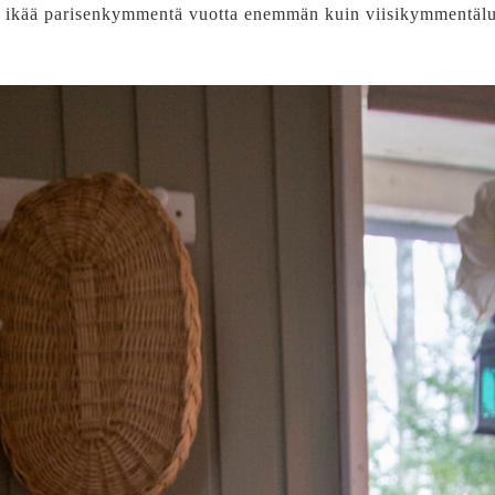
ästi ikää parisenkymmentä vuotta enemmän kuin viisikymmentälu