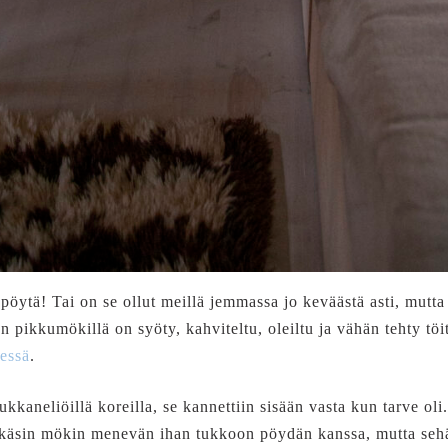
pöytä! Tai on se ollut meillä jemmassa jo keväästä asti, mutta
n pikkumökillä on syöty, kahviteltu, oleiltu ja vähän tehty töit
essä
.
ukkaneliöillä koreilla, se kannettiin sisään vasta kun tarve oli
elkäsin mökin menevän ihan tukkoon pöydän kanssa, mutta seh