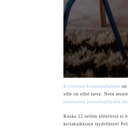
Kivinokan kesämajallamme
on 
sille on ollut tarve. Noin muute
lukukaisen puutarhapöydän äär
Koska 12 neliön töllerössä ei h
kertakaikkisen täydellinen! P