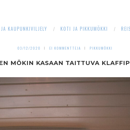
 JA KAUPUNKIVILJELY
KOTI JA PIKKUMÖKKI
REI
03/12/2020
EI KOMMENTTEJA
PIKKUMÖKKI
EN MÖKIN KASAAN TAITTUVA KLAFFI