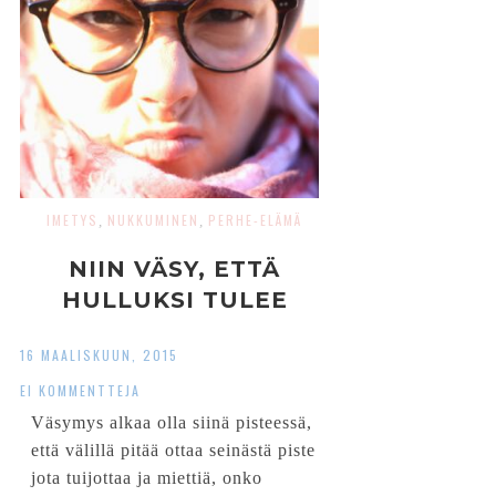
IMETYS
NUKKUMINEN
PERHE-ELÄMÄ
,
,
NIIN VÄSY, ETTÄ
HULLUKSI TULEE
16 MAALISKUUN, 2015
EI KOMMENTTEJA
Väsymys alkaa olla siinä pisteessä,
että välillä pitää ottaa seinästä piste
jota tuijottaa ja miettiä, onko