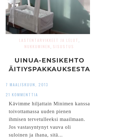
LASTENTARVIKKEET JA LELUT
,
NUKKUMINEN
SISUSTUS
,
UINUA-ENSIKEHTO
ÄITIYSPAKKAUKSESTA
7 MAALISKUUN, 2013
21 KOMMENTTIA
Kävimme hiljattain Minimen kanssa
toivottamassa uuden pienen
ihmisen tervetulleeksi maailmaan.
Jos vastasyntynyt vauva oli
suloinen ja ihana, sitä...