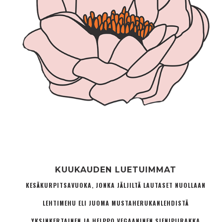
KUUKAUDEN LUETUIMMAT
KESÄKURPITSAVUOKA, JONKA JÄLJILTÄ LAUTASET NUOLLAAN
LEHTIMEHU ELI JUOMA MUSTAHERUKANLEHDISTÄ
YKSINKERTAINEN JA HELPPO VEGAANINEN SIENIPIIRAKKA