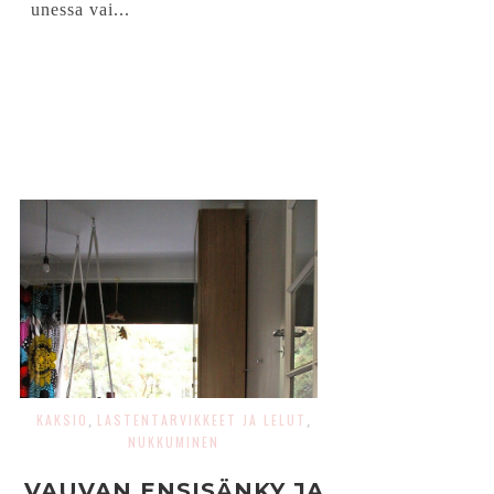
unessa vai...
KAKSIO
LASTENTARVIKKEET JA LELUT
,
,
NUKKUMINEN
VAUVAN ENSISÄNKY JA