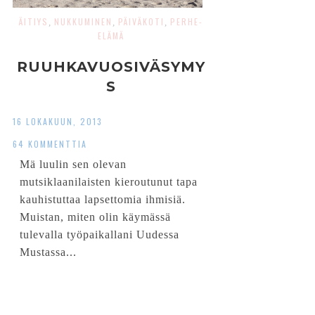
ÄITIYS
NUKKUMINEN
PÄIVÄKOTI
PERHE-
,
,
,
ELÄMÄ
RUUHKAVUOSIVÄSYMY
S
16 LOKAKUUN, 2013
64 KOMMENTTIA
Mä luulin sen olevan
mutsiklaanilaisten kieroutunut tapa
kauhistuttaa lapsettomia ihmisiä.
Muistan, miten olin käymässä
tulevalla työpaikallani Uudessa
Mustassa...