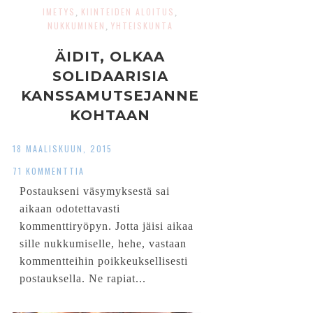
IMETYS
KIINTEIDEN ALOITUS
,
,
NUKKUMINEN
YHTEISKUNTA
,
ÄIDIT, OLKAA
SOLIDAARISIA
KANSSAMUTSEJANNE
KOHTAAN
18 MAALISKUUN, 2015
71 KOMMENTTIA
Postaukseni väsymyksestä sai
aikaan odotettavasti
kommenttiryöpyn. Jotta jäisi aikaa
sille nukkumiselle, hehe, vastaan
kommentteihin poikkeuksellisesti
postauksella. Ne rapiat...