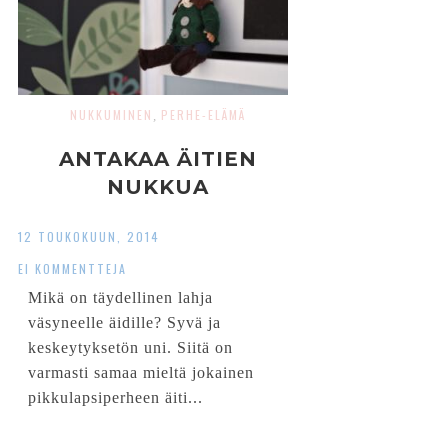
NUKKUMINEN
PERHE-ELÄMÄ
,
ANTAKAA ÄITIEN
NUKKUA
12 TOUKOKUUN, 2014
EI KOMMENTTEJA
Mikä on täydellinen lahja
väsyneelle äidille? Syvä ja
keskeytyksetön uni. Siitä on
varmasti samaa mieltä jokainen
pikkulapsiperheen äiti...