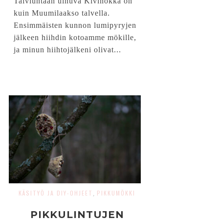
Talviuntaan uinuva Kivinokka on
kuin Muumilaakso talvella.
Ensimmäisten kunnon lumipyryjen
jälkeen hiihdin kotoamme mökille,
ja minun hiihtojälkeni olivat...
KÄSITYÖ JA DIY-OHJEET
PIKKUMÖKKI
,
PIKKULINTUJEN