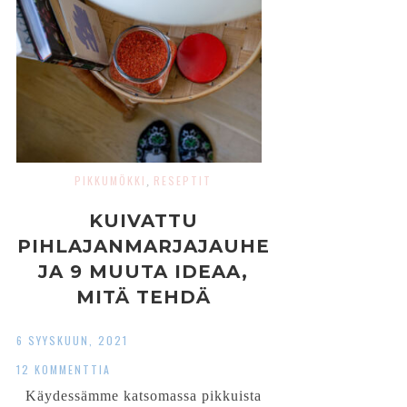
PIKKUMÖKKI
RESEPTIT
,
KUIVATTU
PIHLAJANMARJAJAUHE
JA 9 MUUTA IDEAA,
MITÄ TEHDÄ
PIHLAJANMARJOISTA
6 SYYSKUUN, 2021
12 KOMMENTTIA
Käydessämme katsomassa pikkuista