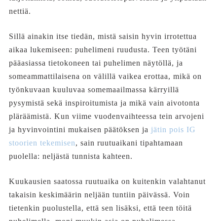
nettiä.
Sillä ainakin itse tiedän, mistä saisin hyvin irrotettua
aikaa lukemiseen: puhelimeni ruudusta. Teen työtäni
pääasiassa tietokoneen tai puhelimen näytöllä, ja
someammattilaisena on välillä vaikea erottaa, mikä on
työnkuvaan kuuluvaa somemaailmassa kärryillä
pysymistä sekä inspiroitumista ja mikä vain aivotonta
pläräämistä. Kun viime vuodenvaihteessa tein arvojeni
ja hyvinvointini mukaisen päätöksen ja
jätin pois IG
stoorien tekemisen
, sain ruutuaikani tipahtamaan
puolella: neljästä tunnista kahteen.
Kuukausien saatossa ruutuaika on kuitenkin valahtanut
takaisin keskimäärin neljään tuntiin päivässä. Voin
tietenkin puolustella, että sen lisäksi, että teen töitä