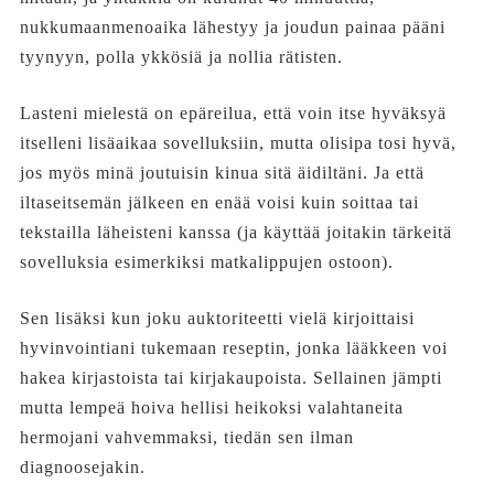
nukkumaanmenoaika lähestyy ja joudun painaa pääni
tyynyyn, polla ykkösiä ja nollia rätisten.
Lasteni mielestä on epäreilua, että voin itse hyväksyä
itselleni lisäaikaa sovelluksiin, mutta olisipa tosi hyvä,
jos myös minä joutuisin kinua sitä äidiltäni. Ja että
iltaseitsemän jälkeen en enää voisi kuin soittaa tai
tekstailla läheisteni kanssa (ja käyttää joitakin tärkeitä
sovelluksia esimerkiksi matkalippujen ostoon).
Sen lisäksi kun joku auktoriteetti vielä kirjoittaisi
hyvinvointiani tukemaan reseptin, jonka lääkkeen voi
hakea kirjastoista tai kirjakaupoista. Sellainen jämpti
mutta lempeä hoiva hellisi heikoksi valahtaneita
hermojani vahvemmaksi, tiedän sen ilman
diagnoosejakin.