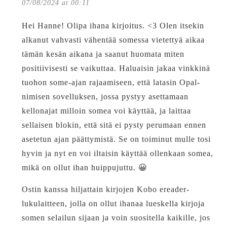
07/08/2024 at 00:11
Hei Hanne! Olipa ihana kirjoitus. <3 Olen itsekin
alkanut vahvasti vähentää somessa vietettyä aikaa
tämän kesän aikana ja saanut huomata miten
positiivisesti se vaikuttaa. Haluaisin jakaa vinkkinä
tuohon some-ajan rajaamiseen, että latasin Opal-
nimisen sovelluksen, jossa pystyy asettamaan
kellonajat milloin somea voi käyttää, ja laittaa
sellaisen blokin, että sitä ei pysty perumaan ennen
asetetun ajan päättymistä. Se on toiminut mulle tosi
hyvin ja nyt en voi iltaisin käyttää ollenkaan somea,
mikä on ollut ihan huippujuttu. 😀
Ostin kanssa hiljattain kirjojen Kobo ereader-
lukulaitteen, jolla on ollut ihanaa lueskella kirjoja
somen selailun sijaan ja voin suositella kaikille, jos