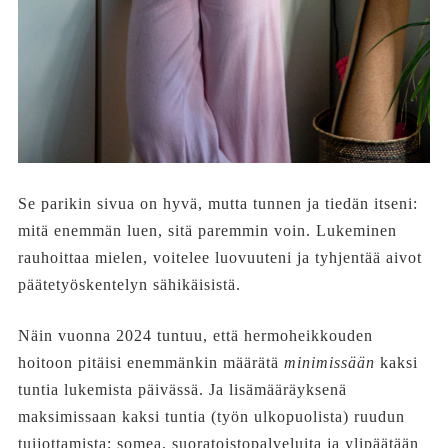
Se parikin sivua on hyvä, mutta tunnen ja tiedän itseni:
mitä enemmän luen, sitä paremmin voin. Lukeminen
rauhoittaa mielen, voitelee luovuuteni ja tyhjentää aivot
päätetyöskentelyn sähikäisistä.
Näin vuonna 2024 tuntuu, että hermoheikkouden
hoitoon pitäisi enemmänkin määrätä
minimissään
kaksi
tuntia lukemista päivässä. Ja lisämääräyksenä
maksimissaan kaksi tuntia (työn ulkopuolista) ruudun
tuijottamista; somea, suoratoistopalveluita ja ylipäätään