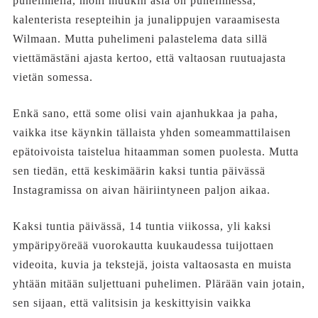
puhelimella, moni muukin asia on puhelimessa,
kalenterista resepteihin ja junalippujen varaamisesta
Wilmaan. Mutta puhelimeni palastelema data sillä
viettämästäni ajasta kertoo, että valtaosan ruutuajasta
vietän somessa.
Enkä sano, että some olisi vain ajanhukkaa ja paha,
vaikka itse käynkin tällaista yhden someammattilaisen
epätoivoista taistelua hitaamman somen puolesta. Mutta
sen tiedän, että keskimäärin kaksi tuntia päivässä
Instagramissa on aivan häiriintyneen paljon aikaa.
Kaksi tuntia päivässä, 14 tuntia viikossa, yli kaksi
ympäripyöreää vuorokautta kuukaudessa tuijottaen
videoita, kuvia ja tekstejä, joista valtaosasta en muista
yhtään mitään suljettuani puhelimen. Plärään vain jotain,
sen sijaan, että valitsisin ja keskittyisin vaikka