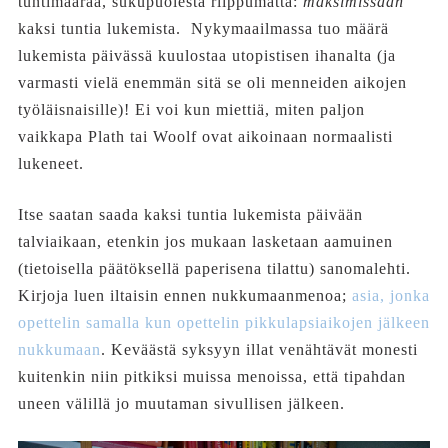
tuntimäärää, sukupuolesta riippumatta:
maksimissaan
kaksi tuntia lukemista. Nykymaailmassa tuo määrä
lukemista päivässä kuulostaa utopistisen ihanalta (ja
varmasti vielä enemmän sitä se oli menneiden aikojen
työläisnaisille)! Ei voi kun miettiä, miten paljon
vaikkapa Plath tai Woolf ovat aikoinaan normaalisti
lukeneet.
Itse saatan saada kaksi tuntia lukemista päivään
talviaikaan, etenkin jos mukaan lasketaan aamuinen
(tietoisella päätöksellä paperisena tilattu) sanomalehti.
Kirjoja luen iltaisin ennen nukkumaanmenoa;
asia, jonka
opettelin samalla kun opettelin pikkulapsiaikojen jälkeen
nukkumaan
. Keväästä syksyyn illat venähtävät monesti
kuitenkin niin pitkiksi muissa menoissa, että tipahdan
uneen välillä jo muutaman sivullisen jälkeen.