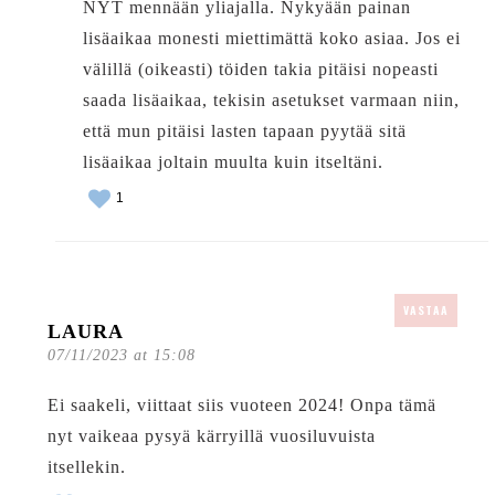
NYT mennään yliajalla. Nykyään painan
lisäaikaa monesti miettimättä koko asiaa. Jos ei
välillä (oikeasti) töiden takia pitäisi nopeasti
saada lisäaikaa, tekisin asetukset varmaan niin,
että mun pitäisi lasten tapaan pyytää sitä
lisäaikaa joltain muulta kuin itseltäni.
1
VASTAA
LAURA
07/11/2023 at 15:08
Ei saakeli, viittaat siis vuoteen 2024! Onpa tämä
nyt vaikeaa pysyä kärryillä vuosiluvuista
itsellekin.