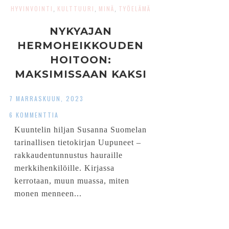
HYVINVOINTI
KULTTUURI
MINÄ
TYÖELÄMÄ
,
,
,
NYKYAJAN
HERMOHEIKKOUDEN
HOITOON:
MAKSIMISSAAN KAKSI
TUNTIA PÄIVÄSSÄ
7 MARRASKUUN, 2023
SOMEA / INTERNETIÄ
6 KOMMENTTIA
Kuuntelin hiljan Susanna Suomelan
tarinallisen tietokirjan Uupuneet –
rakkaudentunnustus hauraille
merkkihenkilöille. Kirjassa
kerrotaan, muun muassa, miten
monen menneen...