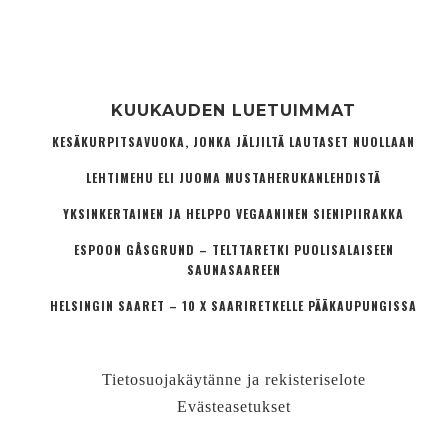
KUUKAUDEN LUETUIMMAT
KESÄKURPITSAVUOKA, JONKA JÄLJILTÄ LAUTASET NUOLLAAN
LEHTIMEHU ELI JUOMA MUSTAHERUKANLEHDISTÄ
YKSINKERTAINEN JA HELPPO VEGAANINEN SIENIPIIRAKKA
ESPOON GÅSGRUND – TELTTARETKI PUOLISALAISEEN
SAUNASAAREEN
HELSINGIN SAARET – 10 X SAARIRETKELLE PÄÄKAUPUNGISSA
Tietosuojakäytänne ja rekisteriselote
Evästeasetukset