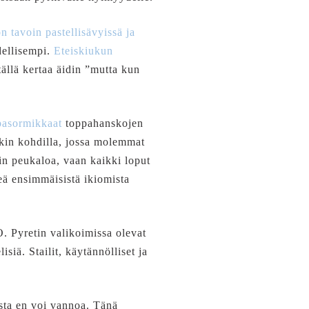
 tavoin pastellisävyissä ja
dellisempi.
Eteiskiukun
ällä kertaa äidin ”mutta kun
pasormikkaat
toppahanskojen
ykin kohdilla, jossa molemmat
ain peukaloa, vaan kaikki loput
eä ensimmäisistä ikiomista
. Pyretin valikoimissa olevat
siä. Stailit, käytännölliset ja
esta en voi vannoa. Tänä