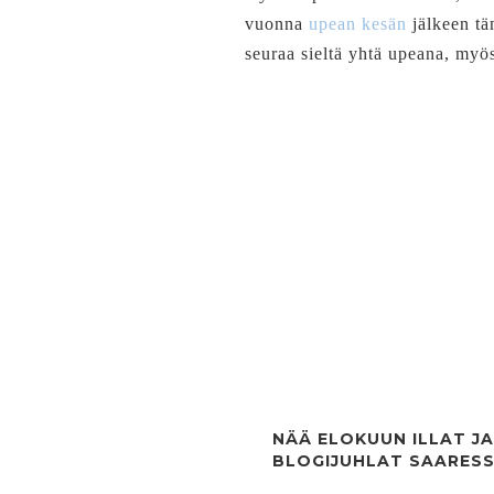
vuonna
upean kesän
jälkeen tä
seuraa sieltä yhtä upeana, myös
NÄÄ ELOKUUN ILLAT JA
BLOGIJUHLAT SAARES