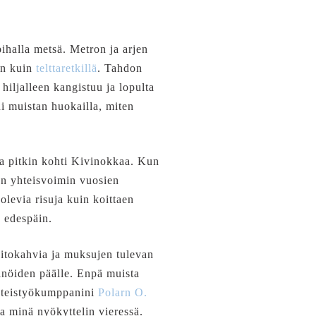
pihalla metsä. Metron ja arjen
in kuin
telttaretkillä
. Tahdon
iljalleen kangistuu ja lopulta
i muistan huokailla, miten
ua pitkin kohti Kivinokkaa. Kun
en yhteisvoimin vuosien
olevia risuja kuin koittaen
 edespäin.
aitokahvia ja muksujen tulevan
inöiden päälle. Enpä muista
yhteistyökumppanini
Polarn O.
ja minä nyökyttelin vieressä.