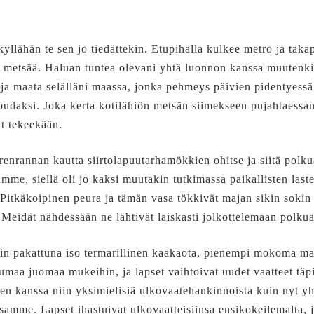
yllähän te sen jo tiedättekin. Etupihalla kulkee metro ja taka
en metsää. Haluan tuntea olevani yhtä luonnon kanssa muutenk
ja maata selälläni maassa, jonka pehmeys päivien pidentyessä h
daksi. Joka kerta kotilähiön metsän siimekseen pujahtaessan
ut tekeekään.
enrannan kautta siirtolapuutarhamökkien ohitse ja siitä polk
me, siellä oli jo kaksi muutakin tutkimassa paikallisten last
Pitkäkoipinen peura ja tämän vasa tökkivät majan sikin sokin 
Meidät nähdessään ne lähtivät laiskasti jolkottelemaan polkua
oriin pakattuna iso termarillinen kaakaota, pienempi mokoma m
maa juomaa mukeihin, ja lapset vaihtoivat uudet vaatteet täp
sten kanssa niin yksimielisiä ulkovaatehankinnoista kuin nyt 
ssamme. Lapset ihastuivat ulkovaatteisiinsa ensikokeilemalta, 