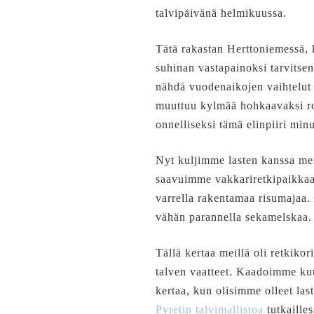
talvipäivänä helmikuussa.
Tätä rakastan Herttoniemessä, k
suhinan vastapainoksi tarvits
nähdä vuodenaikojen vaihtelut 
muuttuu kylmää hohkaavaksi rou
onnelliseksi tämä elinpiiri min
Nyt kuljimme lasten kanssa mer
saavuimme vakkariretkipaikkaam
varrella rakentamaa risumajaa. 
vähän parannella sekamelskaa. 
Tällä kertaa meillä oli retkik
talven vaatteet. Kaadoimme kuu
kertaa, kun olisimme olleet la
Pyretin talvimallistoa
tutkaille