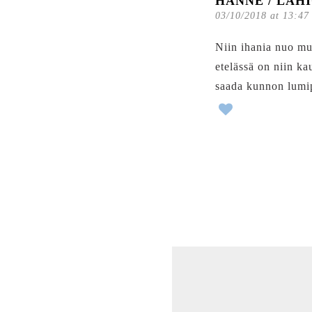
HANNE / LÄH
03/10/2018 at 13:47
Niin ihania nuo muk
etelässä on niin ka
saada kunnon lumip