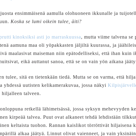
juosta ensimmäisenä aamulla olohuoneen ikkunalle ja tuijotella
muun.
Koska se lumi oikein tulee, äiti?
uprutti kinoksiksi asti jo marraskuussa
, mutta viime talvena se
htenä aamuna maa oli yöpakkasten jäljiltä kuurassa, ja jäähile
vä maalasivat maiseman niin epätodelliseksi, että ihan kuin i
uitsivat, eikä auttanut sanoa, että se on vain yön aikana jääty
n tulee, sitä en tietenkään tiedä. Mutta se on varma, että hilj
sa yhdessä uutisten kelikamerakuvaa, jossa näkyi
Kilpisjärvell
 hiljalleen talveen.
nloppuna retkellä lähimetsässä, jossa syksyn mehevyyden keske
unen kirpeää talvea. Puut ovat alkaneet tehdä lehdistään tilkku
inen keltaista tuohon. Rannan kaislikot törröttivät hiljaisena 
ärillä alkaa jäätyä. Linnut olivat vaienneet, ja vain yksinäi