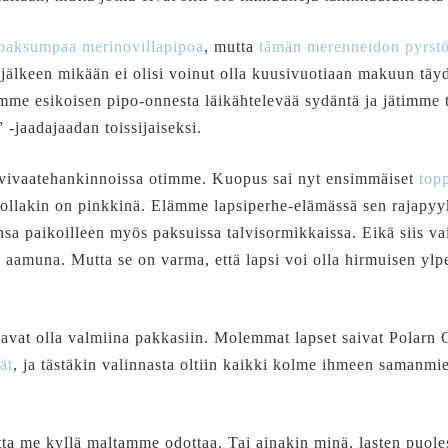
 paksumpaa merinovillapipoa
, mutta
tämän merenneidon pyrstön
jälkeen mikään ei olisi voinut olla kuusivuotiaan makuun täy
mme esikoisen pipo-onnesta läikähtelevää sydäntä ja jätimme t
 -jaadajaadan toissijaiseksi.
alvivaatehankinnoissa otimme. Kuopus sai nyt ensimmäiset
top
skollakin on pinkkinä. Elämme lapsiperhe-elämässä sen rajapy
nsa paikoilleen myös paksuissa talvisormikkaissa. Eikä siis v
 aamuna. Mutta se on varma, että lapsi voi olla hirmuisen ylp
kavat olla valmiina pakkasiin. Molemmat lapset saivat Polarn O
ät
, ja tästäkin valinnasta oltiin kaikki kolme ihmeen samanmieli
tta me kyllä maltamme odottaa. Tai ainakin minä, lasten puol