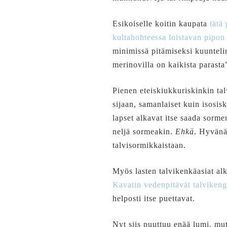
Esikoiselle koitin kaupata
tätä
kultahohteessa loistavan pipon
minimissä pitämiseksi kuunteli
merinovilla on kaikista parasta”
Pienen eteiskiukkuriskinkin t
sijaan, samanlaiset kuin isosi
lapset alkavat itse saada sorme
neljä sormeakin.
Ehkä
. Hyvänä
talvisormikkaistaan.
Myös lasten talvikenkäasiat al
Kavatin vedenpitävät talvikeng
helposti itse puettavat.
Nyt siis puuttuu enää lumi, mu