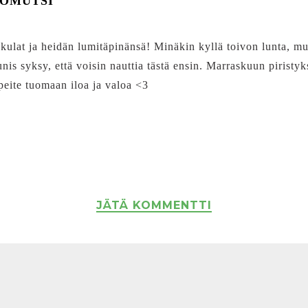
IÖMUTSI
ulat ja heidän lumitäpinänsä! Minäkin kyllä toivon lunta, mut
unis syksy, että voisin nauttia tästä ensin. Marraskuun piristyk
eite tuomaan iloa ja valoa <3
JÄTÄ KOMMENTTI