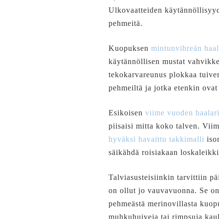
Ulkovaatteiden käytännöllisyyde
pehmeitä.
Kuopuksen
mintunvihreän haal
käytännöllisen mustat vahvikke
tekokarvareunus plokkaa tuiverr
pehmeiltä ja jotka etenkin ovat 
Esikoisen
viime vuoden haalari
piisaisi mitta koko talven. Viim
hyväksi havaittu takkimalli
iso
säikähdä roisiakaan loskaleikki
Talviasusteisiinkin tarvittiin
on ollut jo vauvavuonna. Se on 
pehmeästä merinovillasta kuo
muhkuhuiveja tai rimpsuja kaula