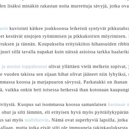
n lisäksi minäkin rakastan noita murrettuja sävyjä, jotka ova
arin
kuviointi kätkee joukkoonsa leikeistä syntyvät pikkutahra
et kestävät ninjojen ryömimisen ja pikkukoirien möyrimisen. 
uksen ja rännän. Koupukselta erityiskiitos hihansuiden ribbir
juuri sillä tavalla napakat kuin näissä asioissa tarkka haalarik
 ja mustat toppahousut
olivat yllättäen vielä melkein sopivat, 
e vuoden takissa sen sijaan hihat olivat jääneet niin lyhyiksi, e
mmassa koossa ja marjapuuron sävyssä. Parkatakki on ihanan 
ä, vaikka onkin heti toisessa hetkessä ihan kotonaan kaupungi
 päivitystä. Kuopus sai isommassa koossa samanlaisen
harmaan m
ohut ja silti lämmin, eli erityisen hyvä myös pyöräilykypärän
pus sai myös
tuubihuivin
. Nämä ovat superhyviä lapsilla, jotka
llaan, mutta jotka eivät silti ole immuuneja takinkauluksesta