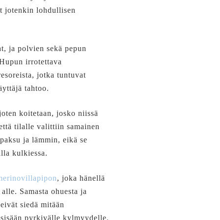
t jotenkin lohdullisen
t, ja polvien sekä pepun
Hupun irrotettava
esoreista, jotka tuntuvat
äyttäjä tahtoo.
joten koitetaan, josko niissä
ttä tilalle valittiin samainen
paksu ja lämmin, eikä se
lla kulkiessa.
erinovillapipon
, joka hänellä
 alle. Samasta ohuesta ja
 eivät siedä mitään
 sisään pyrkivälle kylmyydelle.