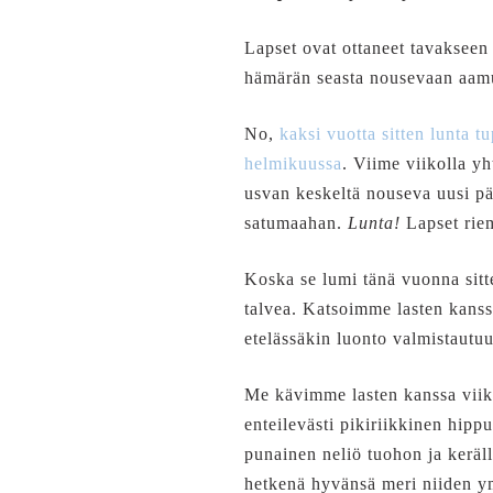
Lapset ovat ottaneet tavakseen 
hämärän seasta nousevaan aa
No,
kaksi vuotta sitten lunta t
helmikuussa
. Viime viikolla y
usvan keskeltä nouseva uusi päi
satumaahan.
Lunta!
Lapset riem
Koska se lumi tänä vuonna sitte
talvea. Katsoimme lasten kans
etelässäkin luonto valmistautuu
Me kävimme lasten kanssa viiko
enteilevästi pikiriikkinen hipp
punainen neliö tuohon ja keräll
hetkenä hyvänsä meri niiden ymp