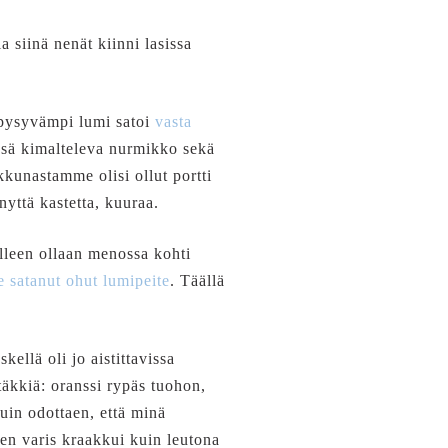
 siinä nenät kiinni lasissa
 pysyvämpi lumi satoi
vasta
issä kimalteleva nurmikko sekä
kkunastamme olisi ollut portti
nyttä kastetta, kuuraa.
alleen ollaan menossa kohti
e satanut ohut lumipeite
. Täällä
llä oli jo aistittavissa
täkkiä: oranssi rypäs tuohon,
kuin odottaen, että minä
nen varis kraakkui kuin leutona