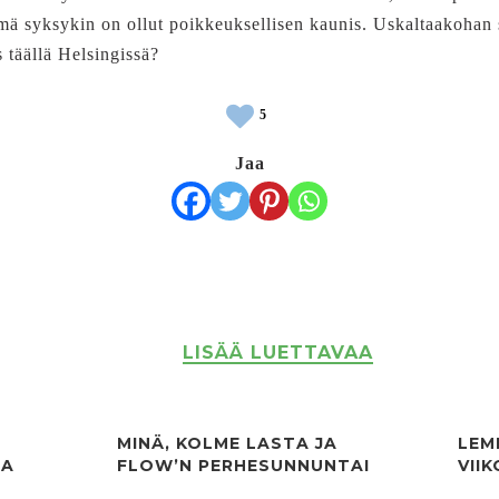
mä syksykin on ollut poikkeuksellisen kaunis. Uskaltaakohan si
 täällä Helsingissä?
5
Jaa
LISÄÄ LUETTAVAA
MINÄ, KOLME LASTA JA
LEM
SA
FLOW’N PERHESUNNUNTAI
VII