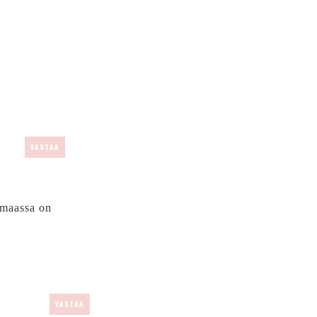
VASTAA
 maassa on
VASTAA