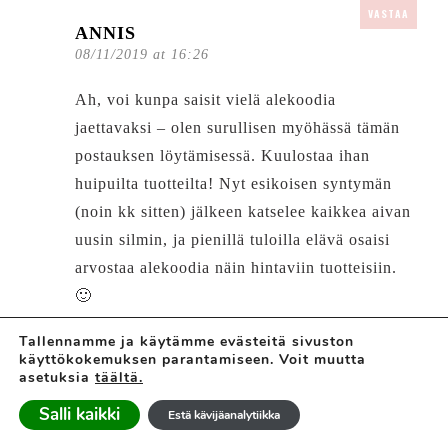
VASTAA
ANNIS
08/11/2019 at 16:26
Ah, voi kunpa saisit vielä alekoodia
jaettavaksi – olen surullisen myöhässä tämän
postauksen löytämisessä. Kuulostaa ihan
huipuilta tuotteilta! Nyt esikoisen syntymän
(noin kk sitten) jälkeen katselee kaikkea aivan
uusin silmin, ja pienillä tuloilla elävä osaisi
arvostaa alekoodia näin hintaviin tuotteisiin.
🙂
Tallennamme ja käytämme evästeitä sivuston
käyttökokemuksen parantamiseen. Voit muutta
asetuksia
täältä.
Salli kaikki
Estä kävijäanalytiikka
VASTAA