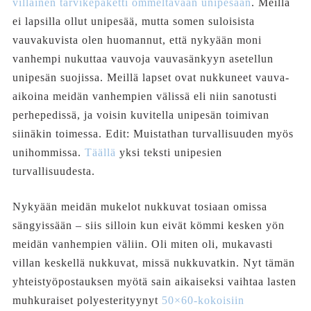
villainen tarvikepaketti ommeltavaan unipesään
. Meillä
ei lapsilla ollut unipesää, mutta somen suloisista
vauvakuvista olen huomannut, että nykyään moni
vanhempi nukuttaa vauvoja vauvasänkyyn asetellun
unipesän suojissa. Meillä lapset ovat nukkuneet vauva-
aikoina meidän vanhempien välissä eli niin sanotusti
perhepedissä, ja voisin kuvitella unipesän toimivan
siinäkin toimessa. Edit: Muistathan turvallisuuden myös
unihommissa.
Täällä
yksi teksti unipesien
turvallisuudesta.
Nykyään meidän mukelot nukkuvat tosiaan omissa
sängyissään – siis silloin kun eivät kömmi kesken yön
meidän vanhempien väliin. Oli miten oli, mukavasti
villan keskellä nukkuvat, missä nukkuvatkin. Nyt tämän
yhteistyöpostauksen myötä sain aikaiseksi vaihtaa lasten
muhkuraiset polyesterityynyt
50×60-kokoisiin