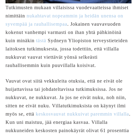
Tutkimusten mukaan villaisissa vuodevaatteissa ihmiset
nimittäin
nukahtavat nopeammin ja heidän unensa on
syvempää ja rauhallisempaa
. Jokainen vauvavuoden
kokenut vanhempi varmasti on ihan yhtä pähkinöinä
kuin minäkin
tästä
Sydneyn Yliopiston terveystieteiden
laitoksen tutkimuksesta, jossa todettiin, että villalla
nukkuvat vauvat viettävät yönsä selkeästi
rauhallisemmin kuin puuvillalla koisivat.
Vauvat ovat siitä vekkuleita otuksia, että ne eivät ole
huijattavissa tai johdateltavissa tutkimuksissa. Jos ne
nukkuvat, ne nukkuvat. Ja jos ne eivät nuku, noh niin,
sitten ne eivät nuku. Villatutkimuksista on käynyt ilmi
myös se, että
keskosvauvat nukkuivat paremmin villalla
.
Kun uni maistuu, jää energiaa kasvaa. Villalla
nukkuneiden keskosten painokäyrät olivat 61 prosenttia