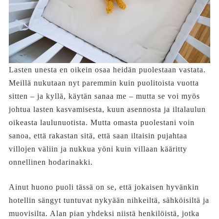
Lasten unesta en oikein osaa heidän puolestaan vastata.
Meillä nukutaan nyt paremmin kuin puolitoista vuotta
sitten – ja kyllä, käytän sanaa me – mutta se voi myös
johtua lasten kasvamisesta, kuun asennosta ja iltalaulun
oikeasta laulunuotista. Mutta omasta puolestani voin
sanoa, että rakastan sitä, että saan iltaisin pujahtaa
villojen väliin ja nukkua yöni kuin villaan kääritty
onnellinen hodarinakki.
Ainut huono puoli tässä on se, että jokaisen hyvänkin
hotellin sängyt tuntuvat nykyään nihkeiltä, sähköisiltä ja
muovisilta. Alan pian yhdeksi niistä henkilöistä, jotka