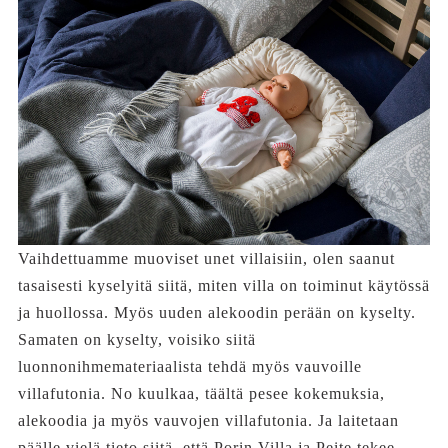
Vaihdettuamme muoviset unet villaisiin, olen saanut
tasaisesti kyselyitä siitä, miten villa on toiminut käytössä
ja huollossa. Myös uuden alekoodin perään on kyselty.
Samaten on kyselty, voisiko siitä
luonnonihmemateriaalista tehdä myös vauvoille
villafutonia. No kuulkaa, täältä pesee kokemuksia,
alekoodia ja myös vauvojen villafutonia. Ja laitetaan
päälle vielä tieto siitä, että Porin Villa ja Peite tekee