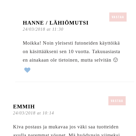
VASTAA
HANNE / LÄHIÖMUTSI
24/03/2018 at 11:30
Moikka! Noin yleisesti futoneiden käyttöikä
on käsittääkseni sen 10 vuotta. Takuuasiasta
en ainakaan ole tietoinen, mutta selvitän 🙂
VASTAA
EMMIH
24/03/2018 at 10:14
Kiva postaus ja mukavaa jos väki saa tuotteiden
avulla paremmat yöunet. Mä hyödynsin viimeksi