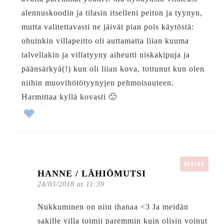
alennuskoodin ja tilasin itselleni peiton ja tyynyn,
mutta valitettavasti ne jäivät pian pois käytöstä:
ohuinkin villapeitto oli auttamatta liian kuuma
talvellakin ja villatyyny aiheutti niskakipuja ja
päänsärkyä(!) kun oli liian kova, tottunut kun olen
niihin muovihötötyynyjen pehmoisuuteen.
Harmittaa kyllä kovasti 🙁
VASTAA
HANNE / LÄHIÖMUTSI
24/03/2018 at 11:39
Nukkuminen on niin ihanaa <3 Ja meidän
sakille villa toimii paremmin kuin olisin voinut