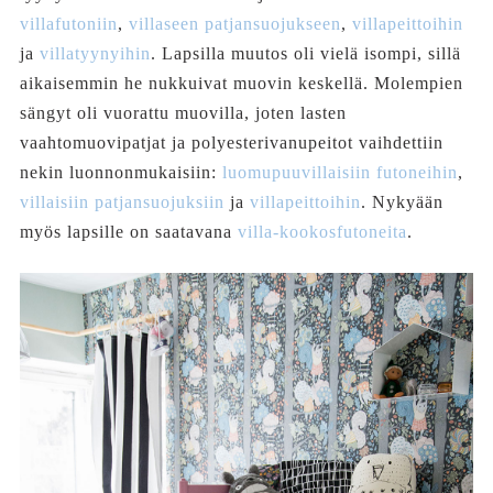
villafutoniin
,
villaseen patjansuojukseen
,
villapeittoihin
ja
villatyynyihin
. Lapsilla muutos oli vielä isompi, sillä
aikaisemmin he nukkuivat muovin keskellä. Molempien
sängyt oli vuorattu muovilla, joten lasten
vaahtomuovipatjat ja polyesterivanupeitot vaihdettiin
nekin luonnonmukaisiin:
luomupuuvillaisiin futoneihin
,
villaisiin patjansuojuksiin
ja
villapeittoihin
. Nykyään
myös lapsille on saatavana
villa-kookosfutoneita
.