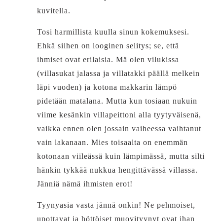
kuvitella.
Tosi harmillista kuulla sinun kokemuksesi.
Ehkä siihen on looginen selitys; se, että
ihmiset ovat erilaisia. Mä olen vilukissa
(villasukat jalassa ja villatakki päällä melkein
läpi vuoden) ja kotona makkarin lämpö
pidetään matalana. Mutta kun tosiaan nukuin
viime kesänkin villapeittoni alla tyytyväisenä,
vaikka ennen olen jossain vaiheessa vaihtanut
vain lakanaan. Mies toisaalta on enemmän
kotonaan viileässä kuin lämpimässä, mutta silti
hänkin tykkää nukkua hengittävässä villassa.
Jänniä nämä ihmisten erot!
Tyynyasia vasta jännä onkin! Ne pehmoiset,
upottavat ja höttöiset muovityynyt ovat ihan