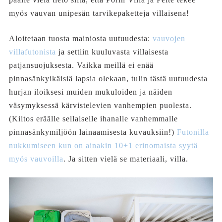
myös vauvan unipesän tarvikepaketteja villaisena!
Aloitetaan tuosta mainiosta uutuudesta:
vauvojen
villafutonista
ja settiin kuuluvasta villaisesta
patjansuojuksesta. Vaikka meillä ei enää
pinnasänkyikäisiä lapsia olekaan, tulin tästä uutuudesta
hurjan iloiksesi muiden mukuloiden ja näiden
väsymyksessä kärvistelevien vanhempien puolesta.
(Kiitos eräälle sellaiselle ihanalle vanhemmalle
pinnasänkymiljöön lainaamisesta kuvauksiin!)
Futonilla
nukkumiseen kun on ainakin 10+1 erinomaista syytä
myös vauvoilla
. Ja sitten vielä se materiaali, villa.