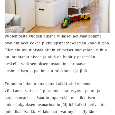
Puolentoista vuoden aikana villaiset petivaatteemme
ovat ehtineet kokea pikkulapsiperhe-elämän koko kirjon.
Olen ehtinyt nipistää niihin viimeiset imetyshiet, niihin
on lorahtanut pissaa ja niitä on herätty pesemään
keskellä yötä sen oksennustaudin starttaavan
ensimmäisen ja pahimman roiskinnan jäljiltä.
Futoneita lukuun ottamatta kaikki sänkyjemme
villakamat voi pestä pesukoneessa: tyynyt, peitot ja
patjansuosukset. Saatiin jopa erään mustikkaisen
kokosänkyoksennusmarinadin jäljiltä kaikki petivaatteet
puhtaiksi. Kaikki villakamat ovat myös säilyttäneet