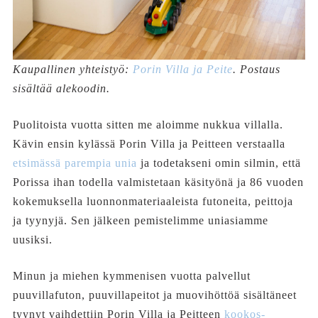
Kaupallinen yhteistyö:
Porin Villa ja Peite
. Postaus
sisältää alekoodin.
Puolitoista vuotta sitten me aloimme nukkua villalla.
Kävin ensin kylässä Porin Villa ja Peitteen verstaalla
etsimässä parempia unia
ja todetakseni omin silmin, että
Porissa ihan todella valmistetaan käsityönä ja 86 vuoden
kokemuksella luonnonmateriaaleista futoneita, peittoja
ja tyynyjä. Sen jälkeen pemistelimme uniasiamme
uusiksi.
Minun ja miehen kymmenisen vuotta palvellut
puuvillafuton, puuvillapeitot ja muovihöttöä sisältäneet
tyynyt vaihdettiin Porin Villa ja Peitteen
kookos-