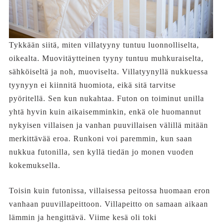
Tykkään siitä, miten villatyyny tuntuu luonnolliselta,
oikealta. Muovitäytteinen tyyny tuntuu muhkuraiselta,
sähköiseltä ja noh, muoviselta. Villatyynyllä nukkuessa
tyynyyn ei kiinnitä huomiota, eikä sitä tarvitse
pyöritellä. Sen kun nukahtaa. Futon on toiminut unilla
yhtä hyvin kuin aikaisemminkin, enkä ole huomannut
nykyisen villaisen ja vanhan puuvillaisen välillä mitään
merkittävää eroa. Runkoni voi paremmin, kun saan
nukkua futonilla, sen kyllä tiedän jo monen vuoden
kokemuksella.
Toisin kuin futonissa, villaisessa peitossa huomaan eron
vanhaan puuvillapeittoon. Villapeitto on samaan aikaan
lämmin ja hengittävä. Viime kesä oli toki