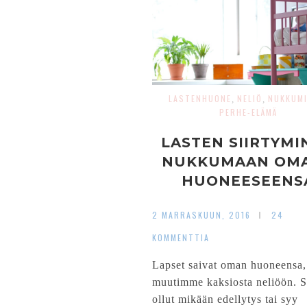
LASTENHUONE
NELIÖ
NUKKUM
,
,
PERHE-ELÄMÄ
LASTEN SIIRTYMI
NUKKUMAAN OM
HUONEESEENS
2 MARRASKUUN, 2016
24
KOMMENTTIA
Lapset saivat oman huoneensa,
muutimme kaksiosta neliöön. S
ollut mikään edellytys tai syy