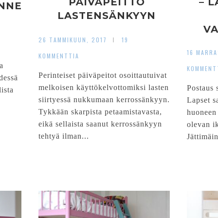
PÄIVÄPEITTO
– 
ANNE
LASTENSÄNKYYN
V
26 TAMMIKUUN, 2017
19
16 MARRA
KOMMENTTIA
a
KOMMENT
Perinteiset päiväpeitot osoittautuivat
dessä
melkoisen käyttökelvottomiksi lasten
Postaus s
ista
siirtyessä nukkumaan kerrossänkyyn.
Lapset s
Tykkään skarpista petaamistavasta,
huoneen 
eikä sellaista saanut kerrossänkyyn
olevan i
tehtyä ilman...
Jättimäi