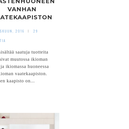
LASTENHUONEEN
VANHAN
AATEKAAPISTON
PÄIVITYS
SKUUN, 2016
29
TIA
isältää saatuja tuotteita
aivat muutossa ikioman
ja ikiomassa huoneessa
kioman vaatekaapiston.
nen kaapisto on...