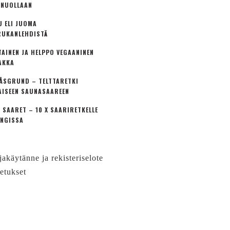
 NUOLLAAN
U ELI JUOMA
UKANLEHDISTÄ
TAINEN JA HELPPO VEGAANINEN
AKKA
ÅSGRUND – TELTTARETKI
AISEEN SAUNASAAREEN
 SAARET – 10 X SAARIRETKELLE
NGISSA
jakäytänne ja rekisteriselote
etukset