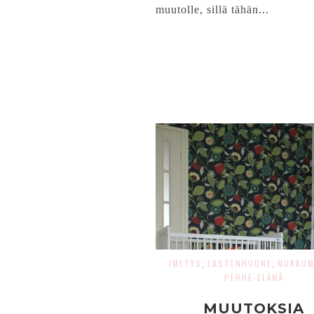
muutolle, sillä tähän...
IMETYS
LASTENHUONE
NUKKUM
,
,
PERHE-ELÄMÄ
MUUTOKSIA