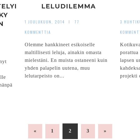
ELYI
LELUDILEMMA
KY
1 JOULUKUUN, 2014
77
3 HUHTIK
N
KOMMENTTIA
KOMMENT
Olemme hankkineet esikoiselle
Kotikuva
maltillisesti leluja, ainakin omasta
porattua
mielestäni. En muista ostaneeni kuin
lapsen u
nyt
yhden palapelin uutena, muu
kahdeksa
lelutarpeisto on...
projekti 
lle
ähänpä
«
1
2
3
»