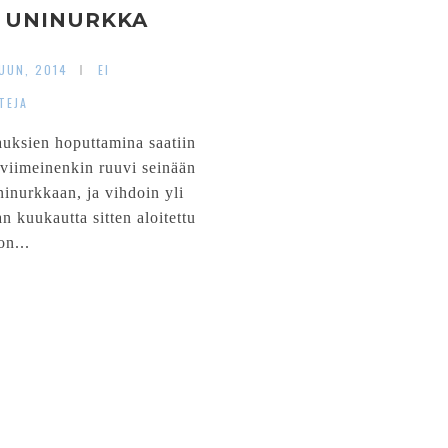
UNINURKKA
UUN, 2014
EI
TEJA
uksien hoputtamina saatiin
 viimeinenkin ruuvi seinään
ninurkkaan, ja vihdoin yli
n kuukautta sitten aloitettu
on...