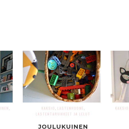
INEN
KAKSIO
LASTENHUONE
KAKSIO
,
,
,
LASTENTARVIKKEET JA LELUT
JOULUKUINEN