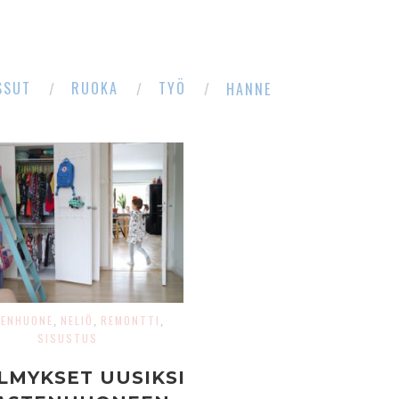
SSUT
RUOKA
TYÖ
HANNE
TENHUONE
NELIÖ
REMONTTI
,
,
,
SISUSTUS
LMYKSET UUSIKSI