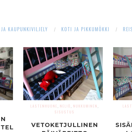
 JA KAUPUNKIVILJELY
KOTI JA PIKKUMÖKKI
REI
LASTENHUONE
NELIÖ
NUKKUMINEN
LAS
,
,
,
SISUSTUS
EN
VETOKETJULLINEN
SISÄ
TEL