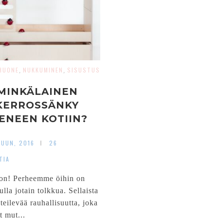
HUONE
NUKKUMINEN
SISUSTUS
,
,
MINKÄLAINEN
KERROSSÄNKY
IENEEN KOTIIN?
UUN, 2016
26
TIA
 on! Perheemme öihin on
ulla jotain tolkkua. Sellaista
teilevää rauhallisuutta, joka
t mut...