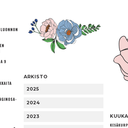
Ä LUONNON
TEN
I
A 9
ARKISTO
KKAITA
2025
NGINOSA­
2024
KUUKA
2023
KESÄKURP