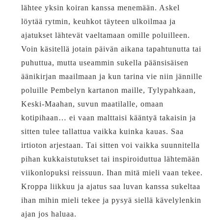
lähtee yksin koiran kanssa menemään. Askel
löytää rytmin, keuhkot täyteen ulkoilmaa ja
ajatukset lähtevät vaeltamaan omille poluilleen.
Voin käsitellä jotain päivän aikana tapahtunutta tai
puhuttua, mutta useammin sukella päänsisäisen
äänikirjan maailmaan ja kun tarina vie niin jännille
poluille Pembelyn kartanon maille, Tylypahkaan,
Keski-Maahan, suvun maatilalle, omaan
kotipihaan… ei vaan malttaisi kääntyä takaisin ja
sitten tulee tallattua vaikka kuinka kauas. Saa
irtioton arjestaan. Tai sitten voi vaikka suunnitella
pihan kukkaistutukset tai inspiroiduttua lähtemään
viikonlopuksi reissuun. Ihan mitä mieli vaan tekee.
Kroppa liikkuu ja ajatus saa luvan kanssa sukeltaa
ihan mihin mieli tekee ja pysyä siellä kävelylenkin
ajan jos haluaa.