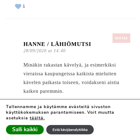
1
VASTAA
HANNE / LÄHIÖMUTSI
28/09/2020 at 14:40
Minäkin rakastan kävelyä, ja esimerkiksi
vieraissa kaupungeissa kaikista mieluiten
kävelen paikasta toiseen, voidakseni aistia
kaiken paremmin.
Mutta juoksussa minun tarvitsee tehdä paljon
Tallennamme ja käytämme evästeitä sivuston
käyttökokemuksen parantamiseen. Voit muutta
enemmän duunia pitääkseni yllä motivaation
asetuksia
täältä.
laittaa tossua toisen eteen juosten, etten
Salli kaikki
Estä kävijäanalytiikka
hidasta kävelyksi. Kuten kirjoitinkin,
äänikirjaa en esimerkiksi voi juostessa