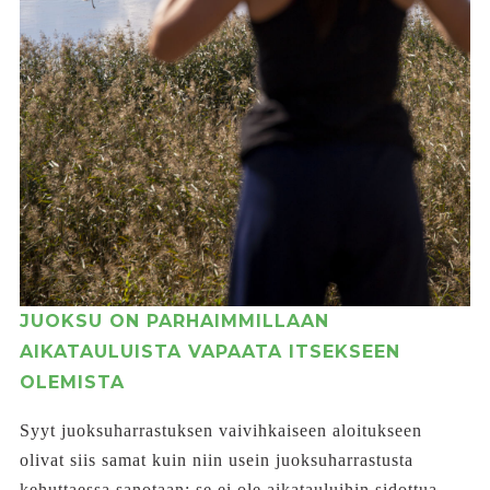
JUOKSU ON PARHAIMMILLAAN
AIKATAULUISTA VAPAATA ITSEKSEEN
OLEMISTA
Syyt juoksuharrastuksen vaivihkaiseen aloitukseen
olivat siis samat kuin niin usein juoksuharrastusta
kehuttaessa sanotaan: se ei ole aikatauluihin sidottua,