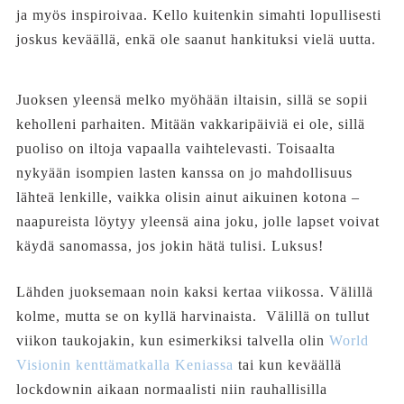
ja myös inspiroivaa. Kello kuitenkin simahti lopullisesti
joskus keväällä, enkä ole saanut hankituksi vielä uutta.
Juoksen yleensä melko myöhään iltaisin, sillä se sopii
keholleni parhaiten. Mitään vakkaripäiviä ei ole, sillä
puoliso on iltoja vapaalla vaihtelevasti. Toisaalta
nykyään isompien lasten kanssa on jo mahdollisuus
lähteä lenkille, vaikka olisin ainut aikuinen kotona –
naapureista löytyy yleensä aina joku, jolle lapset voivat
käydä sanomassa, jos jokin hätä tulisi. Luksus!
Lähden juoksemaan noin kaksi kertaa viikossa. Välillä
kolme, mutta se on kyllä harvinaista. Välillä on tullut
viikon taukojakin, kun esimerkiksi talvella olin
World
Visionin kenttämatkalla Keniassa
tai kun keväällä
lockdownin aikaan normaalisti niin rauhallisilla