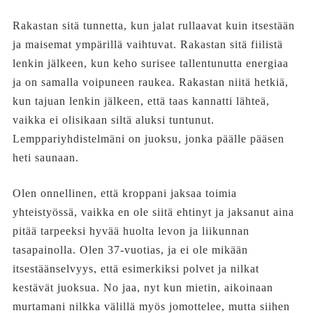
Rakastan sitä tunnetta, kun jalat rullaavat kuin itsestään
ja maisemat ympärillä vaihtuvat. Rakastan sitä fiilistä
lenkin jälkeen, kun keho surisee tallentunutta energiaa
ja on samalla voipuneen raukea. Rakastan niitä hetkiä,
kun tajuan lenkin jälkeen, että taas kannatti lähteä,
vaikka ei olisikaan siltä aluksi tuntunut.
Lemppariyhdistelmäni on juoksu, jonka päälle pääsen
heti saunaan.
Olen onnellinen, että kroppani jaksaa toimia
yhteistyössä, vaikka en ole siitä ehtinyt ja jaksanut aina
pitää tarpeeksi hyvää huolta levon ja liikunnan
tasapainolla. Olen 37-vuotias, ja ei ole mikään
itsestäänselvyys, että esimerkiksi polvet ja nilkat
kestävät juoksua. No jaa, nyt kun mietin, aikoinaan
murtamani nilkka välillä myös jomottelee, mutta siihen