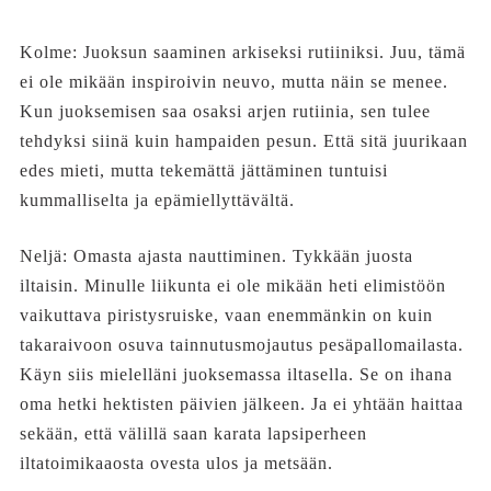
Kolme: Juoksun saaminen arkiseksi rutiiniksi. Juu, tämä
ei ole mikään inspiroivin neuvo, mutta näin se menee.
Kun juoksemisen saa osaksi arjen rutiinia, sen tulee
tehdyksi siinä kuin hampaiden pesun. Että sitä juurikaan
edes mieti, mutta tekemättä jättäminen tuntuisi
kummalliselta ja epämiellyttävältä.
Neljä: Omasta ajasta nauttiminen. Tykkään juosta
iltaisin. Minulle liikunta ei ole mikään heti elimistöön
vaikuttava piristysruiske, vaan enemmänkin on kuin
takaraivoon osuva tainnutusmojautus pesäpallomailasta.
Käyn siis mielelläni juoksemassa iltasella. Se on ihana
oma hetki hektisten päivien jälkeen. Ja ei yhtään haittaa
sekään, että välillä saan karata lapsiperheen
iltatoimikaaosta ovesta ulos ja metsään.