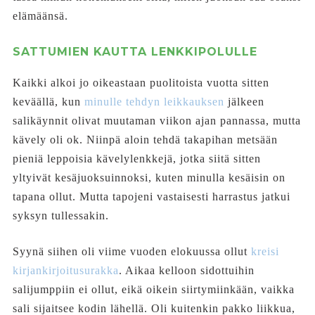
elämäänsä.
SATTUMIEN KAUTTA LENKKIPOLULLE
Kaikki alkoi jo oikeastaan puolitoista vuotta sitten
keväällä, kun
minulle tehdyn leikkauksen
jälkeen
salikäynnit olivat muutaman viikon ajan pannassa, mutta
kävely oli ok. Niinpä aloin tehdä takapihan metsään
pieniä leppoisia kävelylenkkejä, jotka siitä sitten
yltyivät kesäjuoksuinnoksi, kuten minulla kesäisin on
tapana ollut. Mutta tapojeni vastaisesti harrastus jatkui
syksyn tullessakin.
Syynä siihen oli viime vuoden elokuussa ollut
kreisi
kirjankirjoitusurakka
. Aikaa kelloon sidottuihin
salijumppiin ei ollut, eikä oikein siirtymiinkään, vaikka
sali sijaitsee kodin lähellä. Oli kuitenkin pakko liikkua,