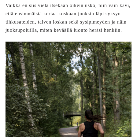
Vaikka en siis vielä itsekään oikein usko, niin vain kävi,
että ensimmäistä kertaa koskaan juoksin läpi syksyn
tihkusateiden, talven loskan sekä sysipimeyden ja näin
juoksupoluilla, miten keväällä luonto heräsi henkiin.