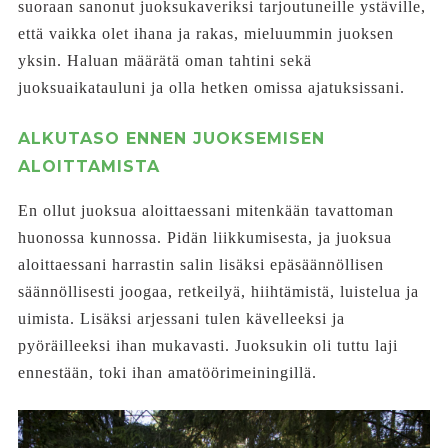
suoraan sanonut juoksukaveriksi tarjoutuneille ystäville,
että vaikka olet ihana ja rakas, mieluummin juoksen
yksin. Haluan määrätä oman tahtini sekä
juoksuaikatauluni ja olla hetken omissa ajatuksissani.
ALKUTASO ENNEN JUOKSEMISEN
ALOITTAMISTA
En ollut juoksua aloittaessani mitenkään tavattoman
huonossa kunnossa. Pidän liikkumisesta, ja juoksua
aloittaessani harrastin salin lisäksi epäsäännöllisen
säännöllisesti joogaa, retkeilyä, hiihtämistä, luistelua ja
uimista. Lisäksi arjessani tulen kävelleeksi ja
pyöräilleeksi ihan mukavasti. Juoksukin oli tuttu laji
ennestään, toki ihan amatöörimeiningillä.