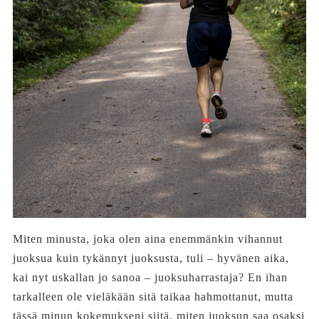
Miten minusta, joka olen aina enemmänkin vihannut
juoksua kuin tykännyt juoksusta, tuli – hyvänen aika,
kai nyt uskallan jo sanoa – juoksuharrastaja? En ihan
tarkalleen ole vieläkään sitä taikaa hahmottanut, mutta
tässä minun kokemukseni siitä, miten juoksun saa osaksi