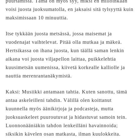
puurtamista. Tämä on myös syy, miksi en milloinkaan
voisi juosta juoksumatolla, en jaksaisi sitä tylsyyttä kuin
maksimissaan 10 minuuttia.
Itse tykkään juosta metsässä, jossa maisemat ja
vuodenajat vaihtelevat. Pitää olla mutkaa ja mäkeä.
Hertsikassa on ihana juosta, kun täällä saman lenkin
aikana voi juosta viljapellon laittaa, puikkelehtia
kuusimetsän uumenissa, kiivetä korkealle kalliolle ja
nauttia merenrantanäkymistä.
Kaksi: Musiikki antamaan tahtia. Kuten sanottu, tämä
antaa askeleilleni tahdin. Välillä olen koittanut
kuunnella myös äänikirjoja ja podcasteja, mutta
juoksuaskeleet puuroutuvat ja hidastuvat samoin tein.
Luonnonääniäkin tahdon lenkeilläni havainnoida;
siksikin kävelen osan matkasta, ilman kuulokkeita.