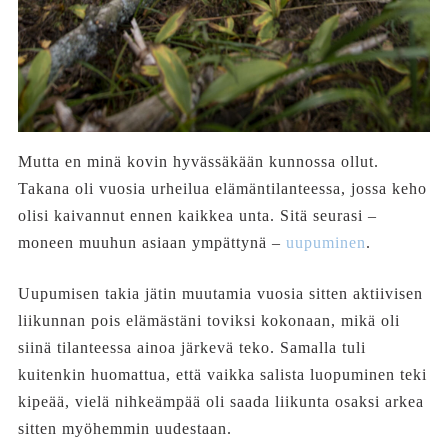
Mutta en minä kovin hyvässäkään kunnossa ollut.
Takana oli vuosia urheilua elämäntilanteessa, jossa keho
olisi kaivannut ennen kaikkea unta. Sitä seurasi –
moneen muuhun asiaan ympättynä –
uupuminen
.
Uupumisen takia jätin muutamia vuosia sitten aktiivisen
liikunnan pois elämästäni toviksi kokonaan, mikä oli
siinä tilanteessa ainoa järkevä teko. Samalla tuli
kuitenkin huomattua, että vaikka salista luopuminen teki
kipeää, vielä nihkeämpää oli saada liikunta osaksi arkea
sitten myöhemmin uudestaan.