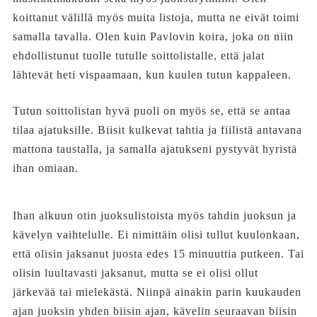
koittanut välillä myös muita listoja, mutta ne eivät toimi
samalla tavalla. Olen kuin Pavlovin koira, joka on niin
ehdollistunut tuolle tutulle soittolistalle, että jalat
lähtevät heti vispaamaan, kun kuulen tutun kappaleen.
Tutun soittolistan hyvä puoli on myös se, että se antaa
tilaa ajatuksille. Biisit kulkevat tahtia ja fiilistä antavana
mattona taustalla, ja samalla ajatukseni pystyvät hyristä
ihan omiaan.
Ihan alkuun otin juoksulistoista myös tahdin juoksun ja
kävelyn vaihtelulle. Ei nimittäin olisi tullut kuulonkaan,
että olisin jaksanut juosta edes 15 minuuttia putkeen. Tai
olisin luultavasti jaksanut, mutta se ei olisi ollut
järkevää tai mielekästä. Niinpä ainakin parin kuukauden
ajan juoksin yhden biisin ajan, kävelin seuraavan biisin