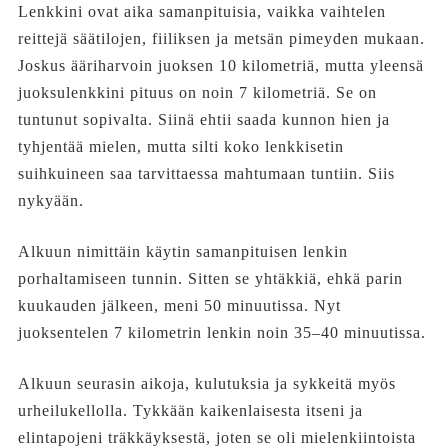
Lenkkini ovat aika samanpituisia, vaikka vaihtelen
reittejä säätilojen, fiiliksen ja metsän pimeyden mukaan.
Joskus ääriharvoin juoksen 10 kilometriä, mutta yleensä
juoksulenkkini pituus on noin 7 kilometriä. Se on
tuntunut sopivalta. Siinä ehtii saada kunnon hien ja
tyhjentää mielen, mutta silti koko lenkkisetin
suihkuineen saa tarvittaessa mahtumaan tuntiin. Siis
nykyään.
Alkuun nimittäin käytin samanpituisen lenkin
porhaltamiseen tunnin. Sitten se yhtäkkiä, ehkä parin
kuukauden jälkeen, meni 50 minuutissa. Nyt
juoksentelen 7 kilometrin lenkin noin 35–40 minuutissa.
Alkuun seurasin aikoja, kulutuksia ja sykkeitä myös
urheilukellolla. Tykkään kaikenlaisesta itseni ja
elintapojeni träkkäyksestä, joten se oli mielenkiintoista