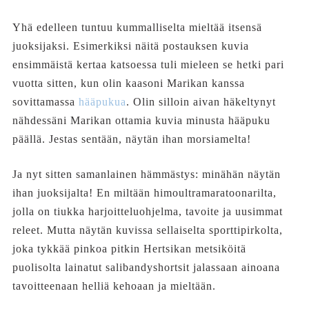
Yhä edelleen tuntuu kummalliselta mieltää itsensä
juoksijaksi. Esimerkiksi näitä postauksen kuvia
ensimmäistä kertaa katsoessa tuli mieleen se hetki pari
vuotta sitten, kun olin kaasoni Marikan kanssa
sovittamassa
hääpukua
. Olin silloin aivan häkeltynyt
nähdessäni Marikan ottamia kuvia minusta hääpuku
päällä. Jestas sentään, näytän ihan morsiamelta!
Ja nyt sitten samanlainen hämmästys: minähän näytän
ihan juoksijalta! En miltään himoultramaratoonarilta,
jolla on tiukka harjoitteluohjelma, tavoite ja uusimmat
releet. Mutta näytän kuvissa sellaiselta sporttipirkolta,
joka tykkää pinkoa pitkin Hertsikan metsiköitä
puolisolta lainatut salibandyshortsit jalassaan ainoana
tavoitteenaan helliä kehoaan ja mieltään.