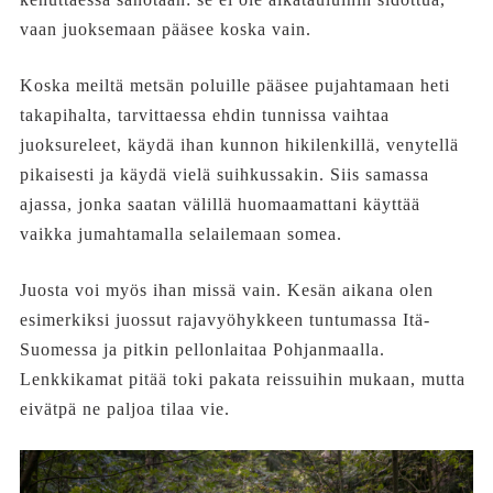
vaan juoksemaan pääsee koska vain.
Koska meiltä metsän poluille pääsee pujahtamaan heti
takapihalta, tarvittaessa ehdin tunnissa vaihtaa
juoksureleet, käydä ihan kunnon hikilenkillä, venytellä
pikaisesti ja käydä vielä suihkussakin. Siis samassa
ajassa, jonka saatan välillä huomaamattani käyttää
vaikka jumahtamalla selailemaan somea.
Juosta voi myös ihan missä vain. Kesän aikana olen
esimerkiksi juossut rajavyöhykkeen tuntumassa Itä-
Suomessa ja pitkin pellonlaitaa Pohjanmaalla.
Lenkkikamat pitää toki pakata reissuihin mukaan, mutta
eivätpä ne paljoa tilaa vie.