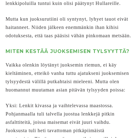
lenkkipoluilla tuntui kuin olisi päätynyt Hullareille.
Mutta kun juoksurutiini oli syntynyt, lyhyet tauot eivät
haitanneet. Niiden jälkeen enemmänkin ihan kihisi
odotuksesta, että taas pääsisi vähän pinkomaan metsään.
MITEN KESTÄÄ JUOKSEMISEN TYLSYYTTÄ?
Vaikka olenkin löytänyt juoksemin riemun, ei käy
kieltäminen, etteikö vanha tuttu ajatukseni juoksemisen
tylsyydestä välillä putkahtaisi mieleeni. Mutta olen
huomannut muutaman asian pitävän tylsyyden poissa:
Yksi: Lenkit kivassa ja vaihtelevassa maastossa.
Pohjanmaalla tuli talvella juostua lenkkejä pitkin
asfalttiteitä, joissa maisemat eivät juuri vaihdu.
Juoksusta tuli heti tavattoman pitkäpiimäistä