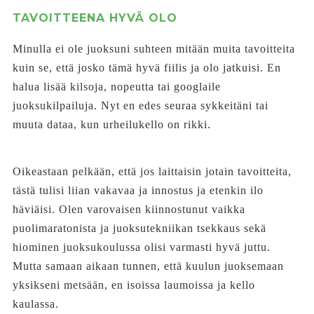
TAVOITTEENA HYVÄ OLO
Minulla ei ole juoksuni suhteen mitään muita tavoitteita
kuin se, että josko tämä hyvä fiilis ja olo jatkuisi. En
halua lisää kilsoja, nopeutta tai googlaile
juoksukilpailuja. Nyt en edes seuraa sykkeitäni tai
muuta dataa, kun urheilukello on rikki.
Oikeastaan pelkään, että jos laittaisin jotain tavoitteita,
tästä tulisi liian vakavaa ja innostus ja etenkin ilo
häviäisi. Olen varovaisen kiinnostunut vaikka
puolimaratonista ja juoksutekniikan tsekkaus sekä
hiominen juoksukoulussa olisi varmasti hyvä juttu.
Mutta samaan aikaan tunnen, että kuulun juoksemaan
yksikseni metsään, en isoissa laumoissa ja kello
kaulassa.