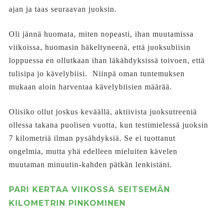
ajan ja taas seuraavan juoksin.
Oli jännä huomata, miten nopeasti, ihan muutamissa
viikoissa, huomasin häkeltyneenä, että juoksubiisin
loppuessa en ollutkaan ihan läkähdyksissä toivoen, että
tulisipa jo kävelybiisi. Niinpä oman tuntemuksen
mukaan aloin harventaa kävelybiisien määrää.
Olisiko ollut joskus keväällä, aktiivista juoksutreeniä
ollessa takana puolisen vuotta, kun testimielessä juoksin
7 kilometriä ilman pysähdyksiä. Se ei tuottanut
ongelmia, mutta yhä edelleen mieluiten kävelen
muutaman minuutin-kahden pätkän lenkistäni.
PARI KERTAA VIIKOSSA SEITSEMÄN
KILOMETRIN PINKOMINEN