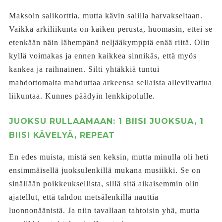
Maksoin salikorttia, mutta kävin salilla harvakseltaan.
Vaikka arkiliikunta on kaiken perusta, huomasin, ettei se
etenkään näin lähempänä neljääkymppiä enää riitä. Olin
kyllä voimakas ja ennen kaikkea sinnikäs, että myös
kankea ja raihnainen. Silti yhtäkkiä tuntui
mahdottomalta mahduttaa arkeensa sellaista alleviivattua
liikuntaa. Kunnes päädyin lenkkipolulle.
JUOKSU RULLAAMAAN: 1 BIISI JUOKSUA, 1
BIISI KÄVELYÄ, REPEAT
En edes muista, mistä sen keksin, mutta minulla oli heti
ensimmäisellä juoksulenkillä mukana musiikki. Se on
sinällään poikkeuksellista, sillä sitä aikaisemmin olin
ajatellut, että tahdon metsälenkillä nauttia
luonnonäänistä. Ja niin tavallaan tahtoisin yhä, mutta