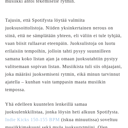
musiikki antoi tekemiselle rytmin.
Tajusin, että Spotifysta löytää valmiita
juoksusoittolistoja. Niiden yksinkertainen nerous on
siinä, että ne sämplätään yhteen, eli väliin ei tule tyhjää,
vaan biisit rullaavat eteenpäin. Juoksulistoja on luotu
erilaisiin tempoihin, jolloin tahti pysyy suunnilleen
samana koko listan ajan ja omaan juoksutahtiin pystyy
valitsemaan sopivan listan. Musiikista tuli siis ohjaajani,
joka määräsi juoksemiseni rytmin, eikä minun tarvinnut
ajatella – kunhan vain tamppasin maata musiikin
tempossa.
Yhä edelleen kuuntelen lenkeillä samaa
juoksulenkkilistaa, jonka löysin heti alkuun Spotifysta.
Indie Kicks 150-155 BPM
(iskua minuutissa) soveltuu
musiikkimakuuni sekä myös juoksurytmiini. Olen