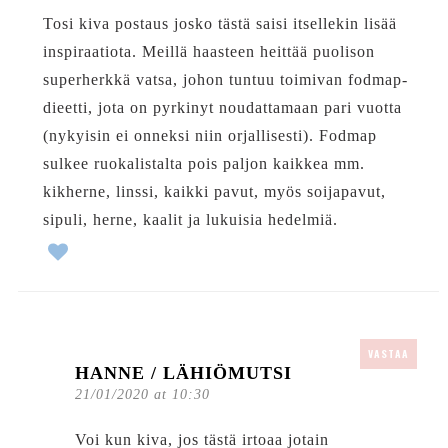
Tosi kiva postaus josko tästä saisi itsellekin lisää
inspiraatiota. Meillä haasteen heittää puolison
superherkkä vatsa, johon tuntuu toimivan fodmap-
dieetti, jota on pyrkinyt noudattamaan pari vuotta
(nykyisin ei onneksi niin orjallisesti). Fodmap
sulkee ruokalistalta pois paljon kaikkea mm.
kikherne, linssi, kaikki pavut, myös soijapavut,
sipuli, herne, kaalit ja lukuisia hedelmiä.
VASTAA
HANNE / LÄHIÖMUTSI
21/01/2020 at 10:30
Voi kun kiva, jos tästä irtoaa jotain