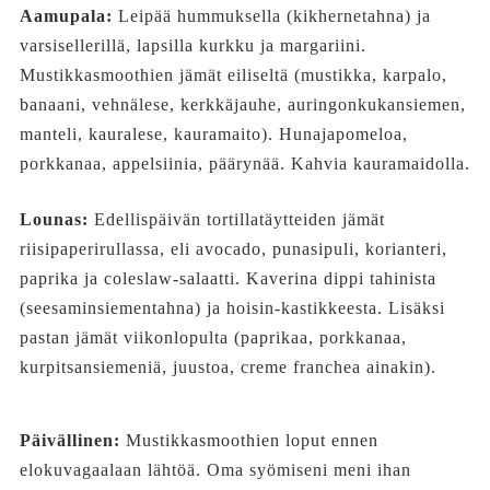
Aamupala:
Leipää hummuksella (kikhernetahna) ja
varsisellerillä, lapsilla kurkku ja margariini.
Mustikkasmoothien jämät eiliseltä (mustikka, karpalo,
banaani, vehnälese, kerkkäjauhe, auringonkukansiemen,
manteli, kauralese, kauramaito). Hunajapomeloa,
porkkanaa, appelsiinia, päärynää. Kahvia kauramaidolla.
Lounas:
Edellispäivän tortillatäytteiden jämät
riisipaperirullassa, eli avocado, punasipuli, korianteri,
paprika ja coleslaw-salaatti. Kaverina dippi tahinista
(seesaminsiementahna) ja hoisin-kastikkeesta. Lisäksi
pastan jämät viikonlopulta (paprikaa, porkkanaa,
kurpitsansiemeniä, juustoa, creme franchea ainakin).
Päivällinen:
Mustikkasmoothien loput ennen
elokuvagaalaan lähtöä. Oma syömiseni meni ihan