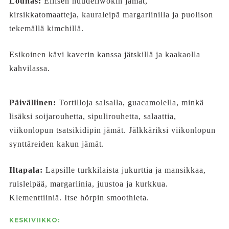
Lounas:
Eilisen nuudeliwokin jämät,
kirsikkatomaatteja, kauraleipä margariinilla ja puolison
tekemällä kimchillä.
Esikoinen kävi kaverin kanssa jätskillä ja kaakaolla
kahvilassa.
Päivällinen:
Tortilloja salsalla, guacamolella, minkä
lisäksi soijarouhetta, sipulirouhetta, salaattia,
viikonlopun tsatsikidipin jämät. Jälkkäriksi viikonlopun
synttäreiden kakun jämät.
Iltapala:
Lapsille turkkilaista jukurttia ja mansikkaa,
ruisleipää, margariinia, juustoa ja kurkkua.
Klementtiiniä. Itse hörpin smoothieta.
KESKIVIIKKO: