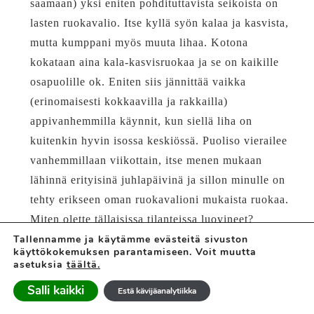
saamaan) yksi eniten pohdituttavista seikoista on
lasten ruokavalio. Itse kyllä syön kalaa ja kasvista,
mutta kumppani myös muuta lihaa. Kotona
kokataan aina kala-kasvisruokaa ja se on kaikille
osapuolille ok. Eniten siis jännittää vaikka
(erinomaisesti kokkaavilla ja rakkailla)
appivanhemmilla käynnit, kun siellä liha on
kuitenkin hyvin isossa keskiössä. Puoliso vierailee
vanhemmillaan viikottain, itse menen mukaan
lähinnä erityisinä juhlapäivinä ja sillon minulle on
tehty erikseen oman ruokavalioni mukaista ruokaa.
Miten olette tällaisissa tilanteissa luovineet?
Tallennamme ja käytämme evästeitä sivuston
käyttökokemuksen parantamiseen. Voit muutta
asetuksia
täältä.
Salli kaikki
Estä kävijäanalytiikka
VASTAA