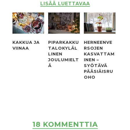
LISÄÄ LUETTAVAA
KAKKUA JA
PIPARKAKKU
HERNEENVE
VIINAA
TALOKYLÄL
RSOJEN
LINEN
KASVATTAM
JOULUMIELT
INEN –
Ä
SYÖTÄVÄ
PÄÄSIÄISRU
OHO
18 KOMMENTTIA