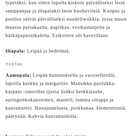
typeräksi, kun sitten lopulta kiskoin päivälliseksi lasin
samppanjaa ja iltapalaksi lasin kuohuviiniä. Kuopus ja
puoliso söivät päivälliseksi nuudeliwokkia, jossa muun
muassa parsakaalia, paprikaa, vesikastanjoita ja
härkäpapusuikaletta. Esikoinen söi kaverillaan.
Iltapala:
Leipää ja hedelmiä.
TIISTAI:
Aamupala:
Leipää hummuksella ja varsisellerillä,
lapsilla kurkku ja margariini. Mansikka-puolukka-
karpalo -smoothie (jossa lisäksi kerkkäjauhe,
auringonkukansiemen, manteli, tumma siirappi ja
kauramaito). Hunajamelonia, porkkanaa, klementtiiniä,
päärynää. Kahvia kauramaidolla.