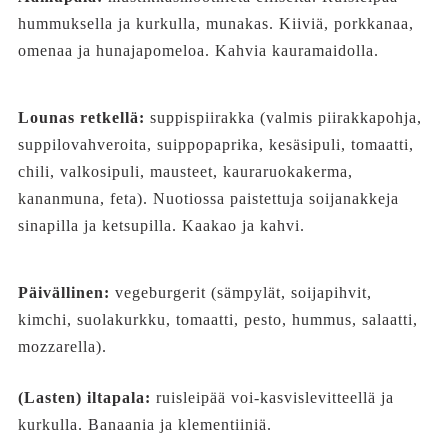
hummuksella ja kurkulla, munakas. Kiiviä, porkkanaa,
omenaa ja hunajapomeloa. Kahvia kauramaidolla.
Lounas retkellä:
suppispiirakka (valmis piirakkapohja,
suppilovahveroita, suippopaprika, kesäsipuli, tomaatti,
chili, valkosipuli, mausteet, kauraruokakerma,
kananmuna, feta). Nuotiossa paistettuja soijanakkeja
sinapilla ja ketsupilla. Kaakao ja kahvi.
Päivällinen:
vegeburgerit (sämpylät, soijapihvit,
kimchi, suolakurkku, tomaatti, pesto, hummus, salaatti,
mozzarella).
(Lasten) iltapala:
ruisleipää voi-kasvislevitteellä ja
kurkulla. Banaania ja klementiiniä.