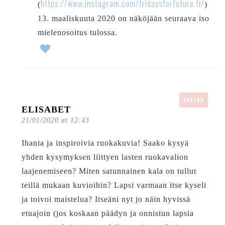
https://www.instagram.com/fridaysforfuture.fi/
(
)
13. maaliskuuta 2020 on näköjään seuraava iso
mielenosoitus tulossa.
VASTAA
ELISABET
21/01/2020 at 12:43
Ihania ja inspiroivia ruokakuvia! Saako kysyä
yhden kysymyksen liittyen lasten ruokavalion
laajenemiseen? Miten satunnainen kala on tullut
teillä mukaan kuvioihin? Lapsi varmaan itse kyseli
ja toivoi maistelua? Itseäni nyt jo näin hyvissä
etuajoin (jos koskaan päädyn ja onnistun lapsia