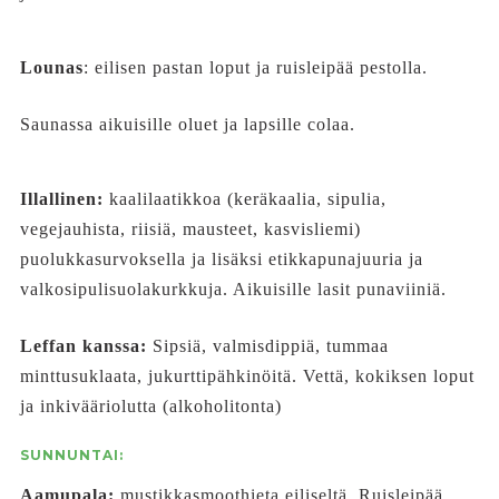
Lounas
: eilisen pastan loput ja ruisleipää pestolla.
Saunassa aikuisille oluet ja lapsille colaa.
Illallinen:
kaalilaatikkoa (keräkaalia, sipulia,
vegejauhista, riisiä, mausteet, kasvisliemi)
puolukkasurvoksella ja lisäksi etikkapunajuuria ja
valkosipulisuolakurkkuja. Aikuisille lasit punaviiniä.
Leffan kanssa:
Sipsiä, valmisdippiä, tummaa
minttusuklaata, jukurttipähkinöitä. Vettä, kokiksen loput
ja inkivääriolutta (alkoholitonta)
SUNNUNTAI:
Aamupala:
mustikkasmoothieta eiliseltä. Ruisleipää