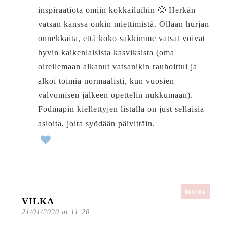
inspiraatiota omiin kokkailuihin 🙂 Herkän
vatsan kanssa onkin miettimistä. Ollaan hurjan
onnekkaita, että koko sakkimme vatsat voivat
hyvin kaikenlaisista kasviksista (oma
oireilemaan alkanut vatsanikin rauhoittui ja
alkoi toimia normaalisti, kun vuosien
valvomisen jälkeen opettelin nukkumaan).
Fodmapin kiellettyjen listalla on just sellaisia
asioita, joita syödään päivittäin.
VASTAA
VILKA
21/01/2020 at 11:20