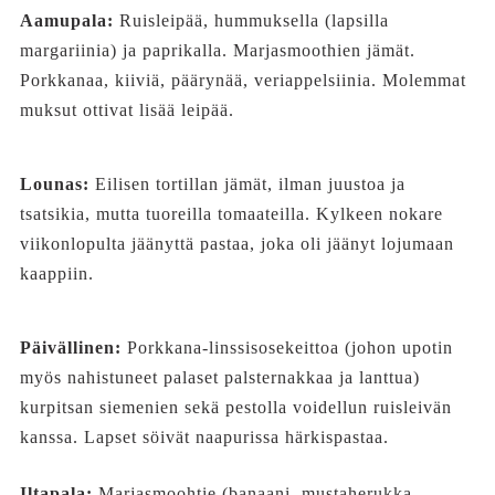
Aamupala:
Ruisleipää, hummuksella (lapsilla
margariinia) ja paprikalla. Marjasmoothien jämät.
Porkkanaa, kiiviä, päärynää, veriappelsiinia. Molemmat
muksut ottivat lisää leipää.
Lounas:
Eilisen tortillan jämät, ilman juustoa ja
tsatsikia, mutta tuoreilla tomaateilla. Kylkeen nokare
viikonlopulta jäänyttä pastaa, joka oli jäänyt lojumaan
kaappiin.
Päivällinen:
Porkkana-linssisosekeittoa (johon upotin
myös nahistuneet palaset palsternakkaa ja lanttua)
kurpitsan siemenien sekä pestolla voidellun ruisleivän
kanssa. Lapset söivät naapurissa härkispastaa.
Iltapala:
Marjasmoohtie (banaani, mustaherukka,