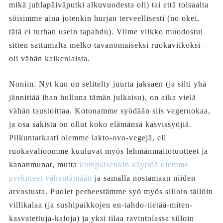
mikä juhlapäiväputki alkuvuodesta oli) tai että toisaalta
söisimme aina jotenkin hurjan terveellisesti (no okei,
tätä ei turhan usein tapahdu). Viime viikko muodostui
sitten sattumalta melko tavanomaiseksi ruokaviikoksi –
oli vähän kaikenlaista.
Noniin. Nyt kun on selitelty juurta jaksaen (ja silti yhä
jännittää ihan hulluna tämän julkaisu), on aika vielä
vähän taustoittaa. Kotonamme syödään siis vegeruokaa,
ja osa sakista on ollut koko elämänsä kasvissyöjiä.
Pilkuntarkasti olemme lakto-ovo-vegejä, eli
ruokavalioomme kuuluvat myös lehmänmaitotuotteet ja
kananmunat, mutta
kumpaisenkin käyttöä olemme
pyrkineet vähentämään
ja samalla nostamaan niiden
arvostusta. Puolet perheestämme syö myös silloin tällöin
villikalaa (ja sushipaikkojen en-tahdo-tietää-miten-
kasvatettuja-kaloja) ja yksi tilaa ravintolassa silloin