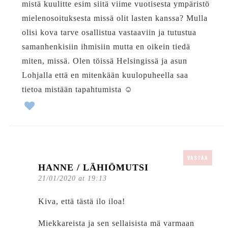
mistä kuulitte esim siitä viime vuotisesta ympäristö
mielenosoituksesta missä olit lasten kanssa? Mulla
olisi kova tarve osallistua vastaaviin ja tutustua
samanhenkisiin ihmisiin mutta en oikein tiedä
miten, missä. Olen töissä Helsingissä ja asun
Lohjalla että en mitenkään kuulopuheella saa
tietoa mistään tapahtumista ☺️
VASTAA
HANNE / LÄHIÖMUTSI
21/01/2020 at 19:13
Kiva, että tästä ilo iloa!
Miekkareista ja sen sellaisista mä varmaan