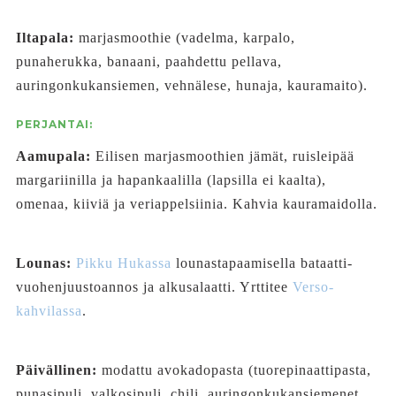
Iltapala:
marjasmoothie (vadelma, karpalo,
punaherukka, banaani, paahdettu pellava,
auringonkukansiemen, vehnälese, hunaja, kauramaito).
PERJANTAI:
Aamupala:
Eilisen marjasmoothien jämät, ruisleipää
margariinilla ja hapankaalilla (lapsilla ei kaalta),
omenaa, kiiviä ja veriappelsiinia. Kahvia kauramaidolla.
Lounas:
Pikku Hukassa
lounastapaamisella bataatti-
vuohenjuustoannos ja alkusalaatti. Yrttitee
Verso-
kahvilassa
.
Päivällinen:
modattu avokadopasta (tuorepinaattipasta,
punasipuli, valkosipuli, chili, auringonkukansiemenet,