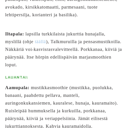
avokado, kirsikkatomaatti, parmesaani, tuote
lehtipersilja, korianteri ja basilika).
Iltapala:
lapsilla turkkilaista jukurttia hunajalla,
myslillä (ohje
täällä
), Talkmuruilla ja pensasmustikoilla.
Näkkäriä voi-kasvisrasvalevitteellä. Porkkanaa, kiiviä ja
päärynää. Itse hörpin edellispäivän marjasmoothien
loput.
LAUANTAI:
Aamupala:
mustikkasmoothie (mustikka, puolukka,
banaani, paahdettu pellava, manteli,
auringonkukansiemen, kauralese, hunaja, kauramaito).
Ruisleipää hummuksella ja kurkuilla, porkkanaa,
päärynää, kiiviä ja veriappelsiinia. Jämät eilisestä
jukurttiannoksesta. Kahvia kauramaidolla.