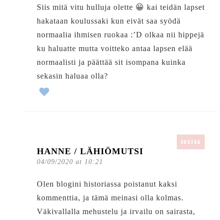
Siis mitä vitu hulluja olette 😀 kai teidän lapset
hakataan koulussaki kun eivät saa syödä
normaalia ihmisen ruokaa :’D olkaa nii hippejä
ku haluatte mutta voitteko antaa lapsen elää
normaalisti ja päättää sit isompana kuinka
sekasin haluaa olla?
VASTAA
HANNE / LÄHIÖMUTSI
04/09/2020 at 10:21
Olen blogini historiassa poistanut kaksi
kommenttia, ja tämä meinasi olla kolmas.
Väkivallalla mehustelu ja irvailu on sairasta,