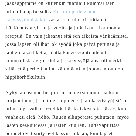
jääkaappimme on kuitenkin tuntunut kummallisen
intiimiltä ajatukselta.
Kerroin perheemme
kasvissyönnistäkin
vasta, kun olin kirjoittanut
Lähiömutsia yli neljä vuotta ja julkaissut aika monta
reseptiä. En vain jaksanut sitä sen aikaista vänkäämistä,
jossa lapsen oli ihan ok syödä joka päivä perunaa ja
jauhelihakastiketta, mutta kasvissyönti aiheutti
kummallisia aggressioita ja kasvisyöjälapsi oli merkki
siitä, että perhe kuuluu vähintäänkin johonkin outoon
hippihörhökulttiin.
Nykyään asenneilmapiiri on onneksi monin paikoin
korjaantunut, ja outojen hippien sijaan kasvissyöjistä on
tullut jopa vallan trendikkäitä. Kaikkea sitä näkee, kun
vanhaksi elää, höhö. Ruuan alkuperästä puhutaan, myös
lasten keskuudessa ja lasten kuullen. Tuttavapiirissä
perheet ovat siirtyneet kasvisruokaan, kun lapset