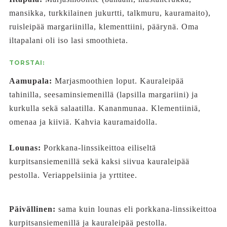
mansikka, turkkilainen jukurtti, talkmuru, kauramaito),
ruisleipää margariinilla, klementtiini, päärynä. Oma
iltapalani oli iso lasi smoothieta.
TORSTAI:
Aamupala:
Marjasmoothien loput. Kauraleipää
tahinilla, seesaminsiemenillä (lapsilla margariini) ja
kurkulla sekä salaatilla. Kananmunaa. Klementiiniä,
omenaa ja kiiviä. Kahvia kauramaidolla.
Lounas:
Porkkana-linssikeittoa eiliseltä
kurpitsansiemenillä sekä kaksi siivua kauraleipää
pestolla. Veriappelsiinia ja yrttitee.
Päivällinen:
sama kuin lounas eli porkkana-linssikeittoa
kurpitsansiemenillä ja kauraleipää pestolla.