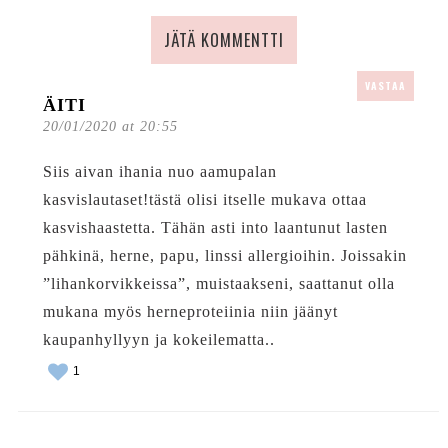
JÄTÄ KOMMENTTI
VASTAA
ÄITI
20/01/2020 at 20:55
Siis aivan ihania nuo aamupalan
kasvislautaset!tästä olisi itselle mukava ottaa
kasvishaastetta. Tähän asti into laantunut lasten
pähkinä, herne, papu, linssi allergioihin. Joissakin
”lihankorvikkeissa”, muistaakseni, saattanut olla
mukana myös herneproteiinia niin jäänyt
kaupanhyllyyn ja kokeilematta..
1