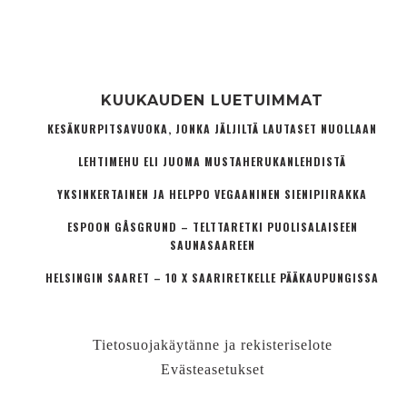
KUUKAUDEN LUETUIMMAT
KESÄKURPITSAVUOKA, JONKA JÄLJILTÄ LAUTASET NUOLLAAN
LEHTIMEHU ELI JUOMA MUSTAHERUKANLEHDISTÄ
YKSINKERTAINEN JA HELPPO VEGAANINEN SIENIPIIRAKKA
ESPOON GÅSGRUND – TELTTARETKI PUOLISALAISEEN
SAUNASAAREEN
HELSINGIN SAARET – 10 X SAARIRETKELLE PÄÄKAUPUNGISSA
Tietosuojakäytänne ja rekisteriselote
Evästeasetukset