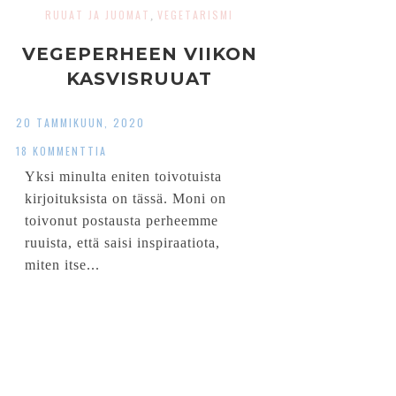
RUUAT JA JUOMAT
VEGETARISMI
,
VEGEPERHEEN VIIKON
KASVISRUUAT
20 TAMMIKUUN, 2020
18 KOMMENTTIA
Yksi minulta eniten toivotuista
kirjoituksista on tässä. Moni on
toivonut postausta perheemme
ruuista, että saisi inspiraatiota,
miten itse...