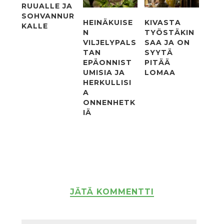
RUUALLE JA
SOHVANNUR
HEINÄKUISE
KIVASTA
KALLE
N
TYÖSTÄKIN
VILJELYPALS
SAA JA ON
TAN
SYYTÄ
EPÄONNIST
PITÄÄ
UMISIA JA
LOMAA
HERKULLISI
A
ONNENHETK
IÄ
JÄTÄ KOMMENTTI