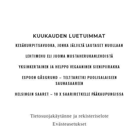
KUUKAUDEN LUETUIMMAT
KESÄKURPITSAVUOKA, JONKA JÄLJILTÄ LAUTASET NUOLLAAN
LEHTIMEHU ELI JUOMA MUSTAHERUKANLEHDISTÄ
YKSINKERTAINEN JA HELPPO VEGAANINEN SIENIPIIRAKKA
ESPOON GÅSGRUND – TELTTARETKI PUOLISALAISEEN
SAUNASAAREEN
HELSINGIN SAARET – 10 X SAARIRETKELLE PÄÄKAUPUNGISSA
Tietosuojakäytänne ja rekisteriselote
Evästeasetukset