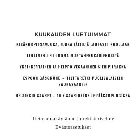
KUUKAUDEN LUETUIMMAT
KESÄKURPITSAVUOKA, JONKA JÄLJILTÄ LAUTASET NUOLLAAN
LEHTIMEHU ELI JUOMA MUSTAHERUKANLEHDISTÄ
YKSINKERTAINEN JA HELPPO VEGAANINEN SIENIPIIRAKKA
ESPOON GÅSGRUND – TELTTARETKI PUOLISALAISEEN
SAUNASAAREEN
HELSINGIN SAARET – 10 X SAARIRETKELLE PÄÄKAUPUNGISSA
Tietosuojakäytänne ja rekisteriselote
Evästeasetukset