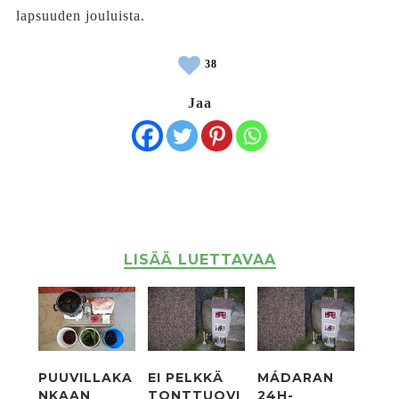
lapsuuden jouluista.
38
Jaa
LISÄÄ LUETTAVAA
PUUVILLAKA
EI PELKKÄ
MÁDARAN
NKAAN
TONTTUOVI
24H-