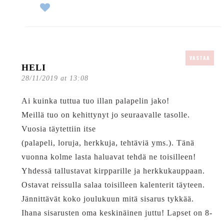
VASTAA
HELI
28/11/2019 at 13:08
Ai kuinka tuttua tuo illan palapelin jako!
Meillä tuo on kehittynyt jo seuraavalle tasolle.
Vuosia täytettiin itse
(palapeli, loruja, herkkuja, tehtäviä yms.). Tänä
vuonna kolme lasta haluavat tehdä ne toisilleen!
Yhdessä tallustavat kirpparille ja herkkukauppaan.
Ostavat reissulla salaa toisilleen kalenterit täyteen.
Jännittävät koko joulukuun mitä sisarus tykkää.
Ihana sisarusten oma keskinäinen juttu! Lapset on 8-