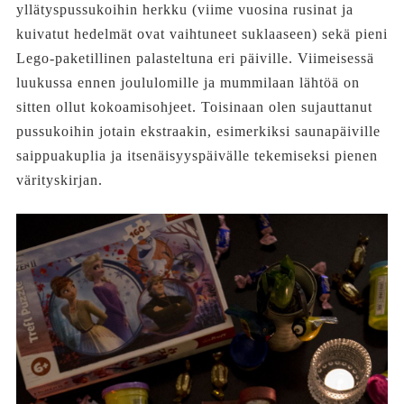
yllätyspussukoihin herkku (viime vuosina rusinat ja
kuivatut hedelmät ovat vaihtuneet suklaaseen) sekä pieni
Lego-paketillinen palasteltuna eri päiville. Viimeisessä
luukussa ennen joululomille ja mummilaan lähtöä on
sitten ollut kokoamisohjeet. Toisinaan olen sujauttanut
pussukoihin jotain ekstraakin, esimerkiksi saunapäiville
saippuakuplia ja itsenäisyyspäivälle tekemiseksi pienen
värityskirjan.