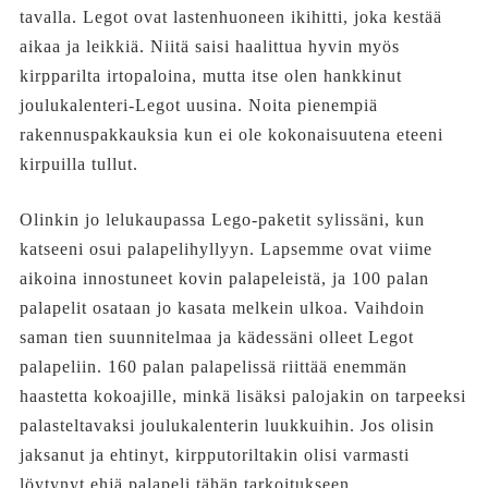
tavalla. Legot ovat lastenhuoneen ikihitti, joka kestää
aikaa ja leikkiä. Niitä saisi haalittua hyvin myös
kirpparilta irtopaloina, mutta itse olen hankkinut
joulukalenteri-Legot uusina. Noita pienempiä
rakennuspakkauksia kun ei ole kokonaisuutena eteeni
kirpuilla tullut.
Olinkin jo lelukaupassa Lego-paketit sylissäni, kun
katseeni osui palapelihyllyyn. Lapsemme ovat viime
aikoina innostuneet kovin palapeleistä, ja 100 palan
palapelit osataan jo kasata melkein ulkoa. Vaihdoin
saman tien suunnitelmaa ja kädessäni olleet Legot
palapeliin. 160 palan palapelissä riittää enemmän
haastetta kokoajille, minkä lisäksi palojakin on tarpeeksi
palasteltavaksi joulukalenterin luukkuihin. Jos olisin
jaksanut ja ehtinyt, kirpputoriltakin olisi varmasti
löytynyt ehjä palapeli tähän tarkoitukseen.