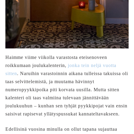
Haimme viime viikolla varastosta eteisenoveen
roikkumaan joulukalenterin,
jonka tein neljä vuotta
sitten
. Naruihin varastoinnin aikana tulleissa takuissa oli
taas selvittelemistä, ja muutama hävinnyt
numeropyykkipoika piti korvata uusilla. Mutta sitten
kalenteri oli taas valmiina tulevaan jännittävään
joulukuuhun – kunhan sen tyhjät pyykkipojat vain ensin
saisivat rapisevat yllätyspussukat kannateltavakseen.
Edellisinä vuosina minulla on ollut tapana sujauttaa