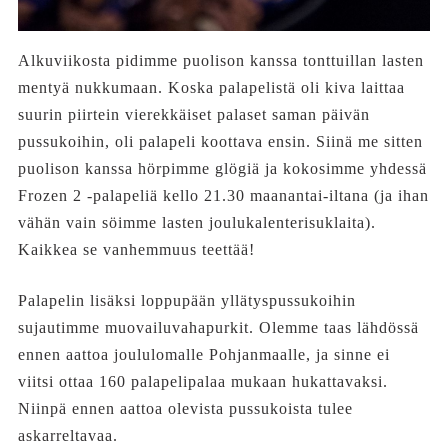
Alkuviikosta pidimme puolison kanssa tonttuillan lasten
mentyä nukkumaan. Koska palapelistä oli kiva laittaa
suurin piirtein vierekkäiset palaset saman päivän
pussukoihin, oli palapeli koottava ensin. Siinä me sitten
puolison kanssa hörpimme glögiä ja kokosimme yhdessä
Frozen 2 -palapeliä kello 21.30 maanantai-iltana (ja ihan
vähän vain söimme lasten joulukalenterisuklaita).
Kaikkea se vanhemmuus teettää!
Palapelin lisäksi loppupään yllätyspussukoihin
sujautimme muovailuvahapurkit. Olemme taas lähdössä
ennen aattoa joululomalle Pohjanmaalle, ja sinne ei
viitsi ottaa 160 palapelipalaa mukaan hukattavaksi.
Niinpä ennen aattoa olevista pussukoista tulee
askarreltavaa.