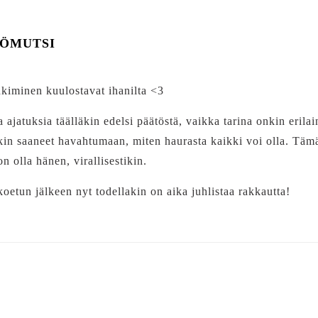
IÖMUTSI
hkiminen kuulostavat ihanilta <3
ajatuksia täälläkin edelsi päätöstä, vaikka tarina onkin erila
kin saaneet havahtumaan, miten haurasta kaikki voi olla. Täm
n olla hänen, virallisestikin.
oetun jälkeen nyt todellakin on aika juhlistaa rakkautta!