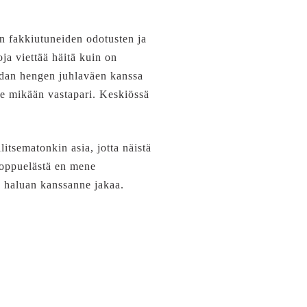
vien fakkiutuneiden odotusten ja
ja viettää häitä kuin on
sadan hengen juhlaväen kanssa
ole mikään vastapari. Keskiössä
llitsematonkin asia, jotta näistä
 loppuelästä en mene
 haluan kanssanne jakaa.