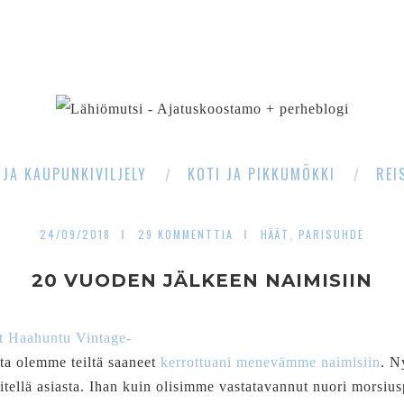
SEARCH
 JA KAUPUNKIVILJELY
KOTI JA PIKKUMÖKKI
REI
24/09/2018
29 KOMMENTTIA
HÄÄT
PARISUHDE
,
20 VUODEN JÄLKEEN NAIMISIIN
oita olemme teiltä saaneet
kerrottuani menevämme naimisiin
. N
itellä asiasta. Ihan kuin olisimme vastatavannut nuori morsiu