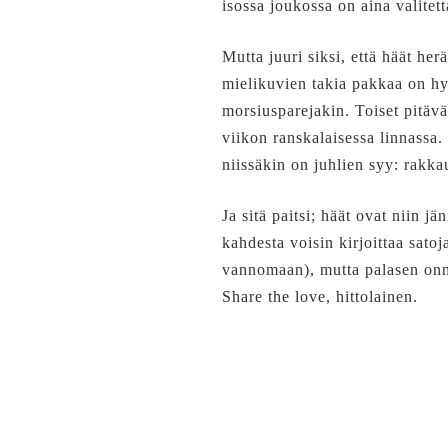
isossa joukossa on aina valite
Mutta juuri siksi, että häät herä
mielikuvien takia pakkaa on hyv
morsiusparejakin. Toiset pitäv
viikon ranskalaisessa linnassa.
niissäkin on juhlien syy: rakka
Ja sitä paitsi; häät ovat niin j
kahdesta voisin kirjoittaa sato
vannomaan), mutta palasen onn
Share the love, hittolainen.