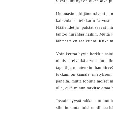
Siksi juuri nyt on oikea aika j
Huomasin silti jännittäväni ja 
kaikenlaiset telkkarin ”arvoste
Häälehdet ja -palstat saavat mi
tahtoo hurahtaa häihin. Mutta jo
lähteestä en saa kiinni. Kuka m
Voin kertoa hyvin herkkiä asioit
nimissä, eivätkä arvostelut sill
tapetti ja muutenkin ihan hirve
tukkani on kamala, imetykseni s
pahalta, mutta lopulta moiset 
olla, eikä minun tarvitse ottaa
Jostain syystä rakkaus tuntuu he
silmiin kantautuisi ruodintaa hä