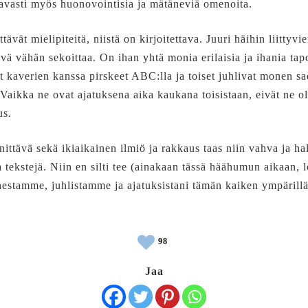
ttavasti myös huonovointisia ja mätäneviä omenoita.
ttävät mielipiteitä, niistä on kirjoitettava. Juuri häihin liitty
ä vähän sekoittaa. On ihan yhtä monia erilaisia ja ihania tapo
ät kaverien kanssa pirskeet ABC:lla ja toiset juhlivat monen 
 Vaikka ne ovat ajatuksena aika kaukana toisistaan, eivät ne 
us.
ännittävä sekä ikiaikainen ilmiö ja rakkaus taas niin vahva ja ha
ja tekstejä. Niin en silti tee (ainakaan tässä häähumun aikaan,
estamme, juhlistamme ja ajatuksistani tämän kaiken ympärillä
98
Jaa