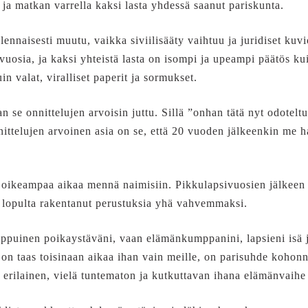
ja matkan varrella kaksi lasta yhdessä saanut pariskunta.
ennaisesti muutu, vaikka siviilisääty vaihtuu ja juridiset kuv
uosia, ja kaksi yhteistä lasta on isompi ja upeampi päätös k
n valat, viralliset paperit ja sormukset.
n se onnittelujen arvoisin juttu. Sillä ”onhan tätä nyt odotelt
ittelujen arvoinen asia on se, että 20 vuoden jälkeenkin m
isi oikeampaa aikaa mennä naimisiin. Pikkulapsivuosien jälkeen 
 lopulta rakentanut perustuksia yhä vahvemmaksi.
eppuinen poikaystäväni, vaan elämänkumppanini, lapsieni is
on taas toisinaan aikaa ihan vain meille, on parisuhde kohonnu
n erilainen, vielä tuntematon ja kutkuttavan ihana elämänvaihe