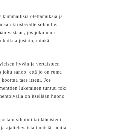
yy kummallisia olettamuksia ja
mään kiristävälle solmulle.
tään vastaan, jos joku muu
on kaikua jostain, minkä
 yleisen hyvän ja vertaistuen
os joku sanoo, että jo on ruma
koottua taas itseni. Jos
mmenttien lukeminen tuntuu toki
mentoivalla on itsellään huono
ostain silmiini tai läheisteni
ja ajattelevaisia ihmisiä, mutta