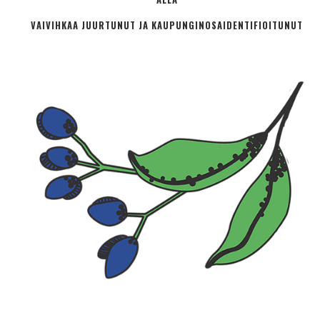
VAIVIHKAA JUURTUNUT JA KAUPUNGINOSA­IDENTIFIOITUNUT