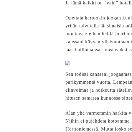
Ja tämä kaikki on ”vain” hotell
Opettaja kertookin joogan kuul
yritän taivutella länsimaisia p
luontevaa: eihän heillä juuri 
kanssani käyvän viisivuotiaan t
taas hallintaansa: joustavaksi,
Sen todisti kanssani joogaamas
parikymmentä vuotta. Lempeän h
elinvoimaa ja notkeutta säteilev
hitusen samassa kunnossa sitt
Alan yhä varmemmin harkita va
Niihin ei pujahdeta kotoamme 1
Herttoniemessä. Mutta josko sel