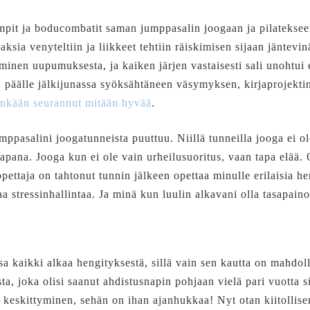
pit ja boducombatit saman jumppasalin joogaan ja pilatekseen
haksia venyteltiin ja liikkeet tehtiin räiskimisen sijaan jäntevinä 
uminen uupumuksesta, ja kaiken järjen vastaisesti sali unohtui
ä, päälle jälkijunassa syöksähtäneen väsymyksen, kirjaprojekti
etenkään seurannut mitään hyvää
.
mppasalini joogatunneista puuttuu. Niillä tunneilla jooga ei ole
ana. Jooga kun ei ole vain urheilusuoritus, vaan tapa elää. Ol
 opettaja on tahtonut tunnin jälkeen opettaa minulle erilaisia 
a stressinhallintaa. Ja minä kun luulin alkavani olla tasapaino
a kaikki alkaa hengityksestä, sillä vain sen kautta on mahdol
ta, joka olisi saanut ahdistusnapin pohjaan vielä pari vuotta s
 keskittyminen, sehän on ihan ajanhukkaa! Nyt otan kiitollise