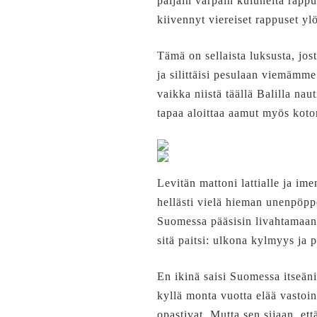
paljain varpain kuluneita rapp
kiivennyt viereiset rappuset yl
Tämä on sellaista luksusta, jo
ja silittäisi pesulaan viemämm
vaikka niistä täällä Balilla na
tapaa aloittaa aamut myös kot
Levitän mattoni lattialle ja i
hellästi vielä hieman unenpöppe
Suomessa pääsisin livahtamaan s
sitä paitsi: ulkona kylmyys ja 
En ikinä saisi Suomessa itseän
kyllä monta vuotta elää vastoin
opastivat. Mutta sen sijaan, et