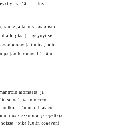
eskityn sisään ja ulos
 sinne ja tänne. Jos olisin
uliallergiaa ja pysynyt sen
n oooooooom ja tuntea, miten
in paljon härömmältä näin
mantroin äitimaata, ja
lin seinää, vaan meren
lammikon. Tunnen lihasteni
ut uusia asanoita, ja opettaja
anoissa, jotka luulin osaavani.