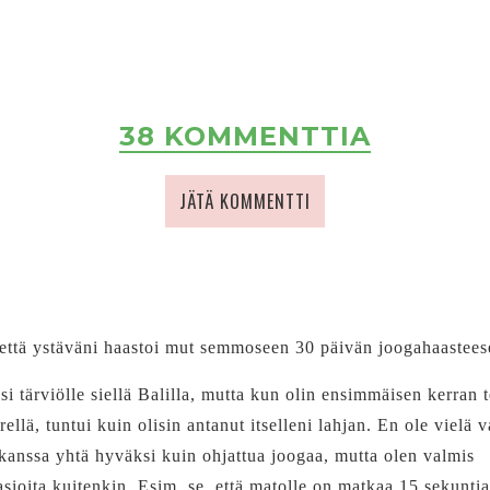
38 KOMMENTTIA
JÄTÄ KOMMENTTI
, että ystäväni haastoi mut semmoseen 30 päivän joogahaastees
äsi tärviölle siellä Balilla, mutta kun olin ensimmäisen kerran 
lä, tuntui kuin olisin antanut itselleni lahjan. En ole vielä 
 kanssa yhtä hyväksi kuin ohjattua joogaa, mutta olen valmis
sioita kuitenkin. Esim. se, että matolle on matkaa 15 sekuntia