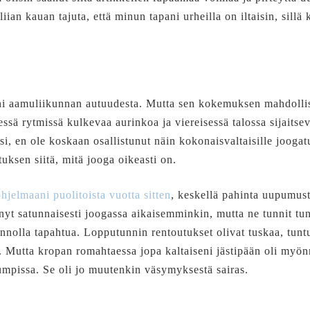
iian kauan tajuta, että minun tapani urheilla on iltaisin, sill
nni aamuliikunnan autuudesta. Mutta sen kokemuksen mahdollis
sä rytmissä kulkevaa aurinkoa ja viereisessä talossa sijaitsev
si, en ole koskaan osallistunut näin kokonaisvaltaisille joogat
tuksen siitä, mitä jooga oikeasti on.
hjelmaani puolitoista vuotta sitten
, keskellä pahinta uupumusta
yt satunnaisesti joogassa aikaisemminkin, mutta ne tunnit tun
kunnolla tapahtua. Lopputunnin rentoutukset olivat tuskaa, tun
. Mutta kropan romahtaessa jopa kaltaiseni jästipään oli myön
jumpissa. Se oli jo muutenkin väsymyksestä sairas.