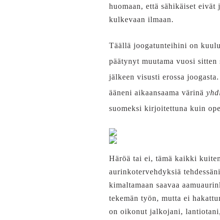
huomaan, että sähikäiset eivät 
kulkevaan ilmaan.
Täällä joogatunteihini on kuulu
päätynyt muutama vuosi sitten s
jälkeen visusti erossa joogast
ääneni aikaansaama värinä
yhd
suomeksi kirjoitettuna kuin op
Häröä tai ei, tämä kaikki kuite
aurinkotervehdyksiä tehdessän
kimaltamaan saavaa aamuaurinko
tekemän työn, mutta ei hakattu
on oikonut jalkojani, lantiotani