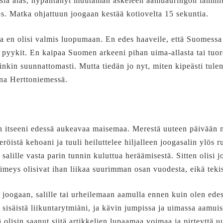
usia alas, hypähtänyt muutaman askeleen aamuauringon lämmitt
ös. Matka ohjattuun joogaan kestää kotiovelta 15 sekuntia.
sta en olisi valmis luopumaan. En edes haaveile, että Suomes
e pyykit. En kaipaa Suomen arkeeni pihan uima-allasta tai tuo
utinkin suunnattomasti. Mutta tiedän jo nyt, miten kipeästi tul
ona Herttoniemessä.
men itseeni edessä aukeavaa maisemaa. Merestä uuteen päivään 
röistä kehoani ja tuuli heiluttelee hiljalleen joogasalin ylös 
alille vasta parin tunnin kuluttua heräämisestä. Sitten olisi j
pimeys olisivat ihan liikaa suurimman osan vuodesta, eikä tekis
i joogaan, salille tai urheilemaan aamulla ennen kuin olen ede
 sisäistä liikuntarytmiäni, ja kävin jumpissa ja uimassa aamui
tä olisin saanut siitä artikkelien lupaamaa voimaa ja pirteyttä 