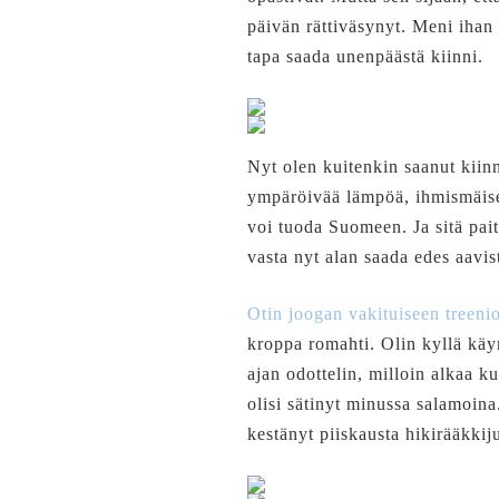
päivän rättiväsynyt. Meni ihan l
tapa saada unenpäästä kiinni.
Nyt olen kuitenkin saanut kii
ympäröivää lämpöä, ihmismäises
voi tuoda Suomeen. Ja sitä pait
vasta nyt alan saada edes aavis
Otin joogan vakituiseen treenio
kroppa romahti. Olin kyllä käyn
ajan odottelin, milloin alkaa 
olisi sätinyt minussa salamoina
kestänyt piiskausta hikirääkki