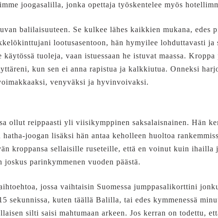
imme joogasalilla, jonka opettaja työskentelee myös hotellimm
uvan balilaisuuteen. Se kulkee lähes kaikkien mukana, edes 
ökkelökinttujani lootusasentoon, hän hymyilee lohduttavasti ja 
ole käytössä tuoleja, vaan istuessaan he istuvat maassa. Kropp
yttäreni, kun sen ei anna rapistua ja kalkkiutua. Onneksi harj
 voimakkaaksi, venyväksi ja hyvinvoivaksi.
sa ollut reippaasti yli viisikymppinen saksalaisnainen. Hän k
atha-joogan lisäksi hän antaa keholleen huoltoa rankemmissa
än kroppansa sellaisille ruseteille, että en voinut kuin ihailla j
en joskus parinkymmenen vuoden päästä.
ihtoehtoa, jossa vaihtaisin Suomessa jumppasalikorttini jonk
5 sekunnissa, kuten täällä Balilla, tai edes kymmenessä minuut
laisen silti saisi mahtumaan arkeen. Jos kerran on todettu, e