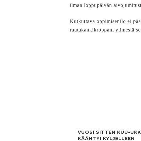
ilman loppupäivän aivojumitust
Kutkuttava oppimisenilo ei pää
rautakankikroppani ytimestä s
VUOSI SITTEN KUU-UK
KÄÄNTYI KYLJELLEEN