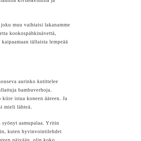
ämillä kiviaskelmilla ja
sa joku muu vaihtaisi lakanamme
retta kookospähkinävettä,
en kaipaamaan tällaista lempeää
nouseva aurinko kutittelee
rullattuja bambuverhoja.
o kiire istua koneen ääreen. Ja
i mieli lähteä.
s syönyt aamupalaa. Yritin
sin, kuten hyvinvointilehdet
uuteen päivään, olin koko