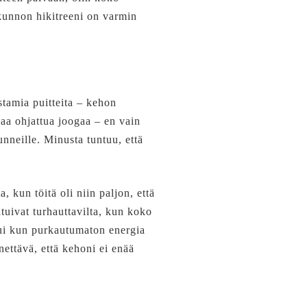
ä kunnon hikitreeni on varmin
tamia puitteita – kehon
aa ohjattua joogaa – en vain
unneille. Minusta tuntuu, että
, kun töitä oli niin paljon, että
tuivat turhauttavilta, kun koko
tui kun purkautumaton energia
nettävä, että kehoni ei enää