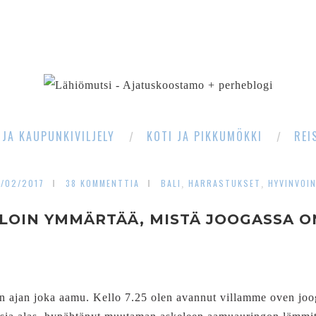
SEARCH
 JA KAUPUNKIVILJELY
KOTI JA PIKKUMÖKKI
REI
1/02/2017
38 KOMMENTTIA
BALI
HARRASTUKSET
HYVINVOIN
,
,
LOIN YMMÄRTÄÄ, MISTÄ JOOGASSA O
 ajan joka aamu. Kello 7.25 olen avannut villamme oven joog