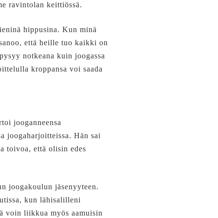
e ravintolan keittiössä.
pieninä hippusina. Kun minä
sanoo, että heille tuo kaikki on
a pysyy notkeana kuin joogassa
oittelulla kroppansa voi saada
ertoi jooganneensa
 joogaharjoitteissa. Hän sai
a toivoa, että olisin edes
un joogakoulun jäsenyyteen.
issa, kun lähisalilleni
ttä voin liikkua myös aamuisin