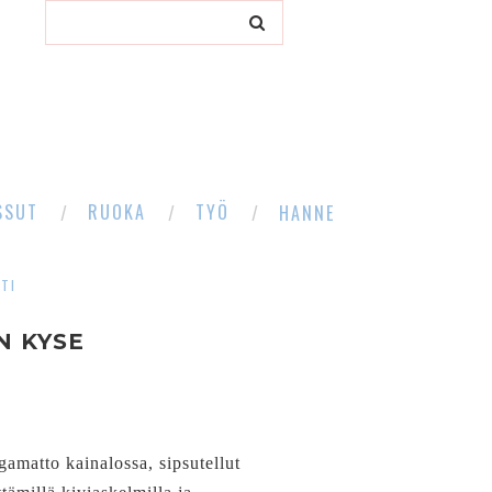
SSUT
RUOKA
TYÖ
HANNE
TI
N KYSE
amatto kainalossa, sipsutellut