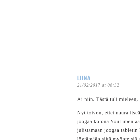
LIINA
21/02/2017 at 08:32
Ai niin. Tästä tuli mieleen
Nyt toivon, ettet naura itse
joogaa kotona YouTuben äärel
julistamaan joogaa tabletin
löytämään siitä myönteisiä a