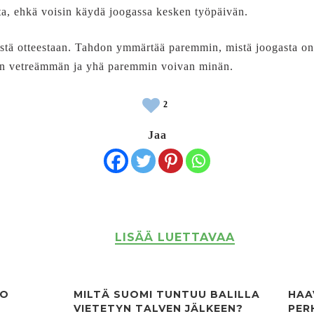
a, ehkä voisin käydä joogassa kesken työpäivän.
stä otteestaan. Tahdon ymmärtää paremmin, mistä joogasta on 
en vetreämmän ja yhä paremmin voivan minän.
2
Jaa
LISÄÄ LUETTAVAA
KO
MILTÄ SUOMI TUNTUU BALILLA
HAA
VIETETYN TALVEN JÄLKEEN?
PER