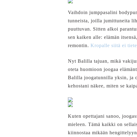
Vaihdoin jumppasalini bodypum
tunneista, joilla jumittuneita li
puuttuvan. Sitten alkoi parant
sen kaiken alle: elämän itsens
remontin.
Kropalle siitä ei ti
Nyt Balilla tajuan, mikä vakiju
oteta huomioon joogaa elämäntap
Balilla joogatunnilla yksin, ja
kehostani näkee, miten se kaipa
Kuten opettajani sanoo, joogass
mieleen. Tämä kaikki on sellais
kiinnostaa mikään hengittelyyn