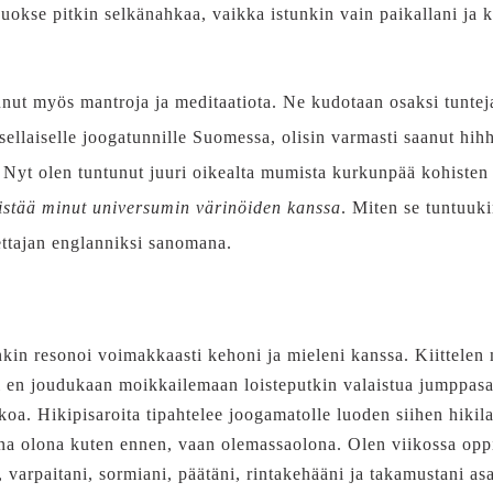
juokse pitkin selkänahkaa, vaikka istunkin vain paikallani ja k
nut myös mantroja ja meditaatiota. Ne kudotaan osaksi tunteja,
ellaiselle joogatunnille Suomessa, olisin varmasti saanut hihh
a. Nyt olen tuntunut juuri oikealta mumista kurkunpää kohiste
istää minut universumin värinöiden kanssa
. Miten se tuntuuk
ettajan englanniksi sanomana.
nkin resonoi voimakkaasti kehoni ja mieleni kanssa. Kiittelen 
i en joudukaan moikkailemaan loisteputkin valaistua jumppasa
a. Hikipisaroita tipahtelee joogamatolle luoden siihen hiki
na olona kuten ennen, vaan olemassaolona. Olen viikossa oppin
, varpaitani, sormiani, päätäni, rintakehääni ja takamustani as