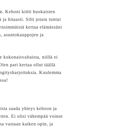
. Kehoni kiitti huokaisten
ja hitaasti. Silti jotain tuntui
 ensimmäistä kertaa elämässäni
n, asuntokauppojen ja
 kokonaisvaltaista, niillä ei
en pari kertaa ollut täällä
hengitysharjoituksia. Kuulemma
ssa!
lista saada yhteys kehoon ja
itten. Ei olisi vähempää voinut
na vastaan kaiken opin, ja