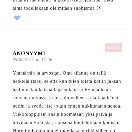
tämä todellakaan ole mitään snobismia 🙂
VASTAA
ANONYYMI
05/02/2017 at 17:26
Ymmärrän ja arvostan. Oma tilanne on tällä
hetkellä (taas) se että kun tulen töistä kotiin jaksan
hädintuskin katsoa lapsen kanssa Ryhmä haun
sohvan nurkassa ja jossain vaiheessa laittaa hänet
petiin ja syödä itse jotain ennen nukkumaanmenoa.
Viikonloppuisin ensin koomataan yksi päivä ja
toivutaan viikosta ja toisena huolehditaan kodista.
Normi viikonloppu ei todellakaan riitä siihen että