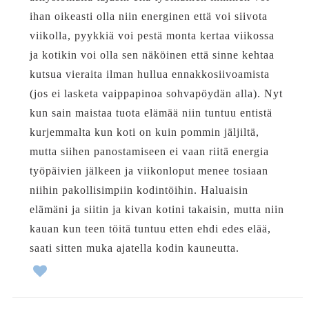
ihan oikeasti olla niin energinen että voi siivota
viikolla, pyykkiä voi pestä monta kertaa viikossa
ja kotikin voi olla sen näköinen että sinne kehtaa
kutsua vieraita ilman hullua ennakkosiivoamista
(jos ei lasketa vaippapinoa sohvapöydän alla). Nyt
kun sain maistaa tuota elämää niin tuntuu entistä
kurjemmalta kun koti on kuin pommin jäljiltä,
mutta siihen panostamiseen ei vaan riitä energia
työpäivien jälkeen ja viikonloput menee tosiaan
niihin pakollisimpiin kodintöihin. Haluaisin
elämäni ja siitin ja kivan kotini takaisin, mutta niin
kauan kun teen töitä tuntuu etten ehdi edes elää,
saati sitten muka ajatella kodin kauneutta.