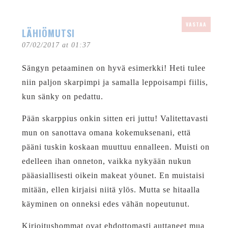
VASTAA
LÄHIÖMUTSI
07/02/2017 at 01:37
Sängyn petaaminen on hyvä esimerkki! Heti tulee
niin paljon skarpimpi ja samalla leppoisampi fiilis,
kun sänky on pedattu.
Pään skarppius onkin sitten eri juttu! Valitettavasti
mun on sanottava omana kokemuksenani, että
pääni tuskin koskaan muuttuu ennalleen. Muisti on
edelleen ihan onneton, vaikka nykyään nukun
pääasiallisesti oikein makeat yöunet. En muistaisi
mitään, ellen kirjaisi niitä ylös. Mutta se hitaalla
käyminen on onneksi edes vähän nopeutunut.
Kirjoitushommat ovat ehdottomasti auttaneet mua