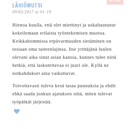
VASTAA
LÄHIÖMUTSI
09/02/2017 at 01:19
Hienoa kuulla, että olet miettinyt ja uskaltautunut
kokeilemaan erilaista työntekemisen muotoa.
Keikkahommissa erpävarmuuden sietäminen on
tosiaan oma taiteenlajinsa. Itse yrittäjänä luulen
olevani aika sinut asian kanssa, kunnes tulee niitä
hetkiä, että laskutettavaa ei juuri ole. Kyllä ne
notkahdukset aina vaikuttavat.
Toivottavasti tuleva kesä tasaa punnuksia ja ehdit
ehkä saada jonkun ajatuksen siitä, miten tulevat
työpätkät järjestää.