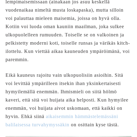
lempimaisemissaan (ainakaan jos asuu keskellä
vuodenaikaa nimeltä musta loskapaska), mutta silloin
voi palauttaa mieleen maisemia, joissa on hyvä olla.
Kotiin voi luoda oman kauniin maailman, joka sulkee
ulkopuolelleen rumuuden. Toiselle se on valkoinen ja
pelkistetty moderni koti, toiselle runsas ja värikäs kitch-
ilottelu. Kun viettää aikaa kauneuden ympäröimänä, voi
paremmin.
Eikä kauneus rajoitu vain ulkopuolisiin asioihin. Sitä
voi levittää ympärilleen itsekin ihan yksinkertaisesti
hymyilemällä enemmän. Ihmismieli on siitä hölmö
kaveri, että sitä voi huijata aika helposti. Kun hymyilee
enemmän, voi huijata aivot uskomaan, että kaikki on
hyvin. Ehkä siinä
aikaisemmin hämmästelemässäni
balilaisessa turvahymyssäkin
on osittain kyse tästä.