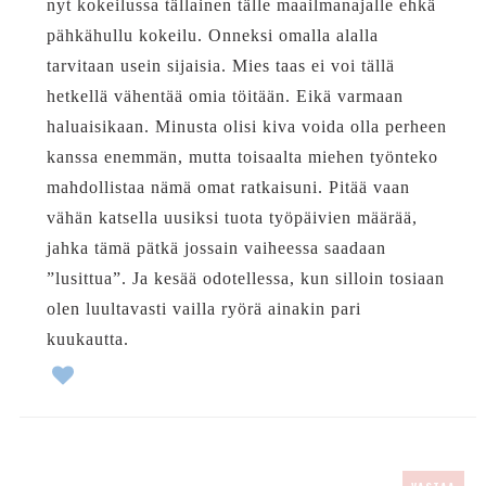
nyt kokeilussa tällainen tälle maailmanajalle ehkä
pähkähullu kokeilu. Onneksi omalla alalla
tarvitaan usein sijaisia. Mies taas ei voi tällä
hetkellä vähentää omia töitään. Eikä varmaan
haluaisikaan. Minusta olisi kiva voida olla perheen
kanssa enemmän, mutta toisaalta miehen työnteko
mahdollistaa nämä omat ratkaisuni. Pitää vaan
vähän katsella uusiksi tuota työpäivien määrää,
jahka tämä pätkä jossain vaiheessa saadaan
”lusittua”. Ja kesää odotellessa, kun silloin tosiaan
olen luultavasti vailla ryörä ainakin pari
kuukautta.