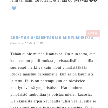
Niin tai näin, toivotaan, ettei tää oo pysyvää ��
VASTAA
ANNEMARIA/SAMPPANJAA MUOVIMUKISTA
05/02/2017 at 13:38
Tähän ei ole mitään lisättävää. On niin totta, että
kauneus on puoli ruokaa ja visuaalisilla asioilla on
suurempi merkitys kuin moni ymmärtääkään.
Ruoka maistuu paremmalta, kun se on kauniisti
laitettu. Fiilis on parempi kun on oleskelee
miellyttävässä ympäristössä. Harmoninen
ympäristö rauhoittaa ja poistaa mielen kaaosta.
Kaikkinaista arjen kauneutta tulisi vaalia, sillä se
lisää hyvää mieltä ja positiivista ajattelua. Eikä