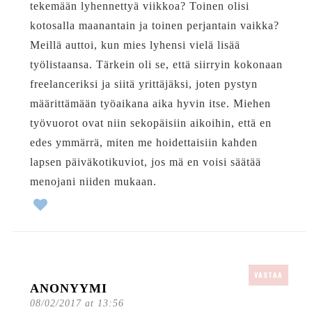
tekemään lyhennettyä viikkoa? Toinen olisi
kotosalla maanantain ja toinen perjantain vaikka?
Meillä auttoi, kun mies lyhensi vielä lisää
työlistaansa. Tärkein oli se, että siirryin kokonaan
freelanceriksi ja siitä yrittäjäksi, joten pystyn
määrittämään työaikana aika hyvin itse. Miehen
työvuorot ovat niin sekopäisiin aikoihin, että en
edes ymmärrä, miten me hoidettaisiin kahden
lapsen päiväkotikuviot, jos mä en voisi säätää
menojani niiden mukaan.
VASTAA
ANONYYMI
08/02/2017 at 13:56