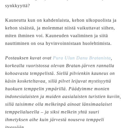
synkkyyttä?
Kauneutta kun on kahdenlaista, kehon ulkopuolista ja
kehon sisäistä, ja molemmat niistä vaikuttavat siihen,
miten ihminen voi. Kauneuden vaaliminen ja siitä
nauttiminen on osa hyvinvoinnistaan huolehtimista.
Postauksen kuvat ovat
Pura Ulun Danu Bratanista
,
korkealla vuoristossa olevan Bratan-järven rannalla
kohoavasta temppelistä. Siellä pilvienkin kauneus on
käsin kosketeltavaa, sillä pilvet leijuvat mystisyyttä
huokuen temppelin ympärillä. Päädyimme monien
indonesialaisten ja muiden aasialaisten turistien kuviin,
sillä taisimme olla melkeinpä ainoat länsimaalaiset
temppelialueella – ja siksi melkein yhtä suuri
ihmetyksen aihe kuin järvestä nouseva temppeli
itsessään.