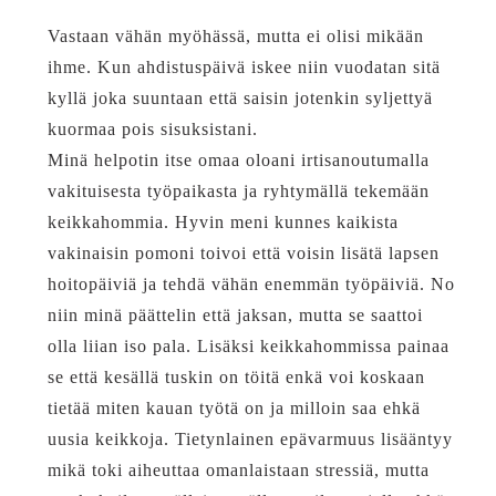
Vastaan vähän myöhässä, mutta ei olisi mikään
ihme. Kun ahdistuspäivä iskee niin vuodatan sitä
kyllä joka suuntaan että saisin jotenkin syljettyä
kuormaa pois sisuksistani.
Minä helpotin itse omaa oloani irtisanoutumalla
vakituisesta työpaikasta ja ryhtymällä tekemään
keikkahommia. Hyvin meni kunnes kaikista
vakinaisin pomoni toivoi että voisin lisätä lapsen
hoitopäiviä ja tehdä vähän enemmän työpäiviä. No
niin minä päättelin että jaksan, mutta se saattoi
olla liian iso pala. Lisäksi keikkahommissa painaa
se että kesällä tuskin on töitä enkä voi koskaan
tietää miten kauan työtä on ja milloin saa ehkä
uusia keikkoja. Tietynlainen epävarmuus lisääntyy
mikä toki aiheuttaa omanlaistaan stressiä, mutta