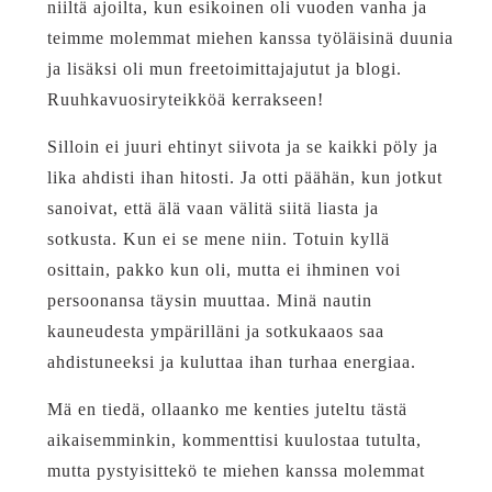
niiltä ajoilta, kun esikoinen oli vuoden vanha ja
teimme molemmat miehen kanssa työläisinä duunia
ja lisäksi oli mun freetoimittajajutut ja blogi.
Ruuhkavuosiryteikköä kerrakseen!
Silloin ei juuri ehtinyt siivota ja se kaikki pöly ja
lika ahdisti ihan hitosti. Ja otti päähän, kun jotkut
sanoivat, että älä vaan välitä siitä liasta ja
sotkusta. Kun ei se mene niin. Totuin kyllä
osittain, pakko kun oli, mutta ei ihminen voi
persoonansa täysin muuttaa. Minä nautin
kauneudesta ympärilläni ja sotkukaaos saa
ahdistuneeksi ja kuluttaa ihan turhaa energiaa.
Mä en tiedä, ollaanko me kenties juteltu tästä
aikaisemminkin, kommenttisi kuulostaa tutulta,
mutta pystyisittekö te miehen kanssa molemmat