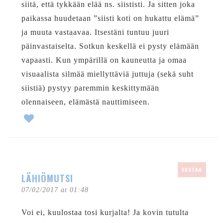
siitä, että tykkään elää ns. siististi. Ja sitten joka
paikassa huudetaan ”siisti koti on hukattu elämä”
ja muuta vastaavaa. Itsestäni tuntuu juuri
päinvastaiselta. Sotkun keskellä ei pysty elämään
vapaasti. Kun ympärillä on kauneutta ja omaa
visuaalista silmää miellyttäviä juttuja (sekä suht
siistiä) pystyy paremmin keskittymään
olennaiseen, elämästä nauttimiseen.
VASTAA
LÄHIÖMUTSI
07/02/2017 at 01:48
Voi ei, kuulostaa tosi kurjalta! Ja kovin tutulta