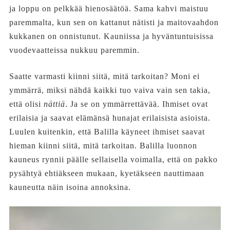
ja loppu on pelkkää hienosäätöä. Sama kahvi maistuu
paremmalta, kun sen on kattanut nätisti ja maitovaahdon
kukkanen on onnistunut. Kauniissa ja hyväntuntuisissa
vuodevaatteissa nukkuu paremmin.
Saatte varmasti kiinni siitä, mitä tarkoitan? Moni ei
ymmärrä, miksi nähdä kaikki tuo vaiva vain sen takia,
että olisi
nättiä
. Ja se on ymmärrettävää. Ihmiset ovat
erilaisia ja saavat elämänsä hunajat erilaisista asioista.
Luulen kuitenkin, että Balilla käyneet ihmiset saavat
hieman kiinni siitä, mitä tarkoitan. Balilla luonnon
kauneus rynnii päälle sellaisella voimalla, että on pakko
pysähtyä ehtiäkseen mukaan, kyetäkseen nauttimaan
kauneutta näin isoina annoksina.