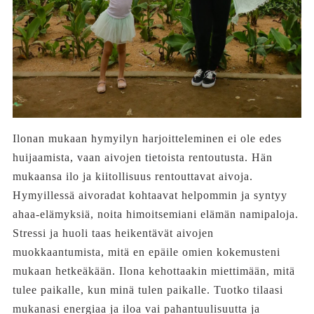
Ilonan mukaan hymyilyn harjoitteleminen ei ole edes
huijaamista, vaan aivojen tietoista rentoutusta. Hän
mukaansa ilo ja kiitollisuus rentouttavat aivoja.
Hymyillessä aivoradat kohtaavat helpommin ja syntyy
ahaa-elämyksiä, noita himoitsemiani elämän namipaloja.
Stressi ja huoli taas heikentävät aivojen
muokkaantumista, mitä en epäile omien kokemusteni
mukaan hetkeäkään. Ilona kehottaakin miettimään, mitä
tulee paikalle, kun minä tulen paikalle. Tuotko tilaasi
mukanasi energiaa ja iloa vai pahantuulisuutta ja