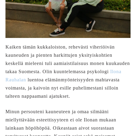
Kaiken tämän kukkaloiston, rehevästi viheriöivän
kauneuden ja pienten harkittujen yksityiskohtien
keskellä mieleeni tuli aamiaistilaisuus monen kuukauden
takaa Suomesta. Olin kuuntelemassa psykologi
Ilona
Rauhalan
luentoa elämänmyönteisyyden mahtavasta
voimasta, ja kaivoin nyt esille puhelimestani silloin
talteen nappaamani ajatukset.
Minun persouteni kauneuteen ja omaa silmääni
miellyttävään esteettisyyteen ei ole Ilonan mukaan
lainkaan höpöhöpöä. Oikeastaan aivot suorastaan