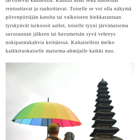
tarvitsevat kauneutta. Kauniit asiat sekä maisemat
rentouttavat ja rauhoittavat. Toiselle se voi olla näkymä
pilvenpiirtäjän katolta tai valkoiseen hiekkarantaan
tyrskyävät turkoosit aallot, toiselle tyyni järvimaisema
savusaunan jälkeen tai havumetsän syvä vehreys
nokipannukahvia keittäessä. Kaltaiselleni melko
kaikkiruokaiselle maisema-ahmijalle kaikki nuo.