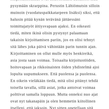
pysymään skrarppina. Perustin Lähiömutsin silloin
muinoin (vuodatuspaikkatarpeen lisäksi) siksi, että
halusin pitää kynän terävänä jättäessäni
toimittajatyöt äitiysvapaan ajaksi. En oikeasti
tiedä, miten ikinä olisin pystynyt palaamaan
takaisin kirjoittamisen pariin, jos en olisi tehnyt
sitä lähes joka päivä vähintään parin tunnin ajan.
Kirjoittaminen on ollut mulle myös henkireikä,
asia josta saan voimaa. Toisaalta kirjoitustöiden,
hoitovapaan ja rikkoinaisten öiden yhdistelmä ajoi
lopulta uupumukseen. Että puolensa ja puolensa.
En oikein vieläkään tiedä, mitä olisi pitänyt tehdä
toisella tavalla, sillä asiat, jotka antoivat voimaa
polttivat samalla loppuun. Mutta onneksi nuo ajat
ovat nyt takanapäin ja olen hemmetin kiitollinen
itselleni, että jaksoin. Nyt sitten opetellaan sitä