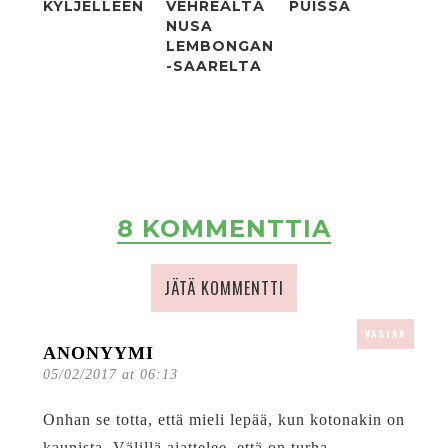
KYLJELLEEN
VEHREÄLTÄ
PUISSA
NUSA
LEMBONGAN
-SAARELTA
8 KOMMENTTIA
JÄTÄ KOMMENTTI
VASTAA
ANONYYMI
05/02/2017 at 06:13
Onhan se totta, että mieli lepää, kun kotonakin on
kaunista. Välillä ajattelee, että on turha