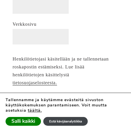
Verkkosivu
Henkilötietojasi käsitellään ja ne tallennetaan
roskapostin estämiseksi. Lue lisää
henkilötietojen käsittelystä
tietosuojaselosteesta.
Tallennamme ja käytämme evästeitä sivuston
käyttökokemuksen parantamiseen. Voit muutta
asetuksia
täältä.
Salli kaikki
Estä kävijäanalytiikka