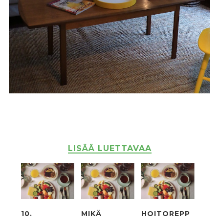
LISÄÄ LUETTAVAA
10.
MIKÄ
HOITOREPP