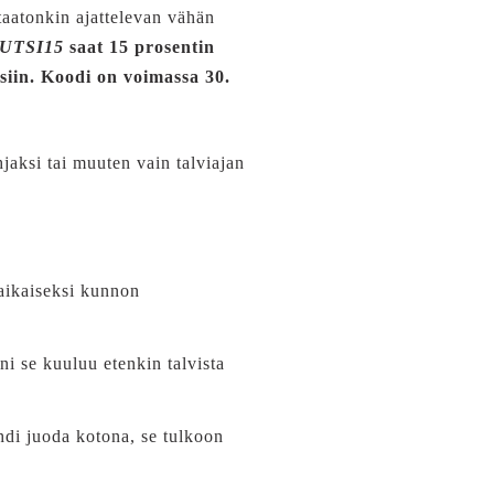
t taatonkin ajattelevan vähän
UTSI15
saat 15 prosentin
siin. Koodi on voimassa 30.
aksi tai muuten vain talviajan
 aikaiseksi kunnon
ni se kuuluu etenkin talvista
hdi juoda kotona, se tulkoon