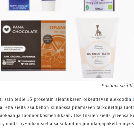
Postaus sisältä
n: sain teille 15 prosentin alennukseen oikeuttavan alekoodin
, että sieltä saa kehon kunnossa pitämiseen tarkoitettuja tuotte
uokaan ja luonnonkosmetiikkaan. Itse tilailen sieltä yleensä k
, mutta hyvinhän sieltä saisi koottua joululahjapakettia myös 