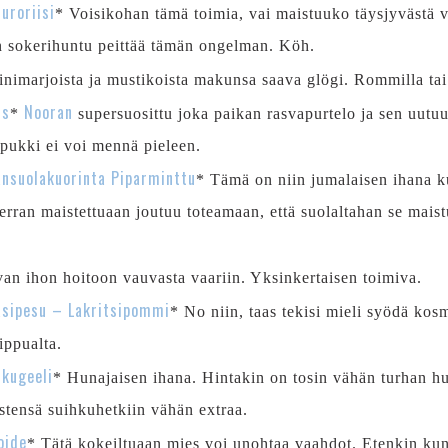
uroriisi
* Voisikohan tämä toimia, vai maistuuko täysjyvästä va
on sokerihuntu peittää tämän ongelman. Köh.
inimarjoista ja mustikoista makunsa saava glögi. Rommilla tai
us
Nooran
*
supersuosittu joka paikan rasvapurtelo ja sen uutu
pukki ei voi mennä pieleen.
nsuolakuorinta Piparminttu
* Tämä on niin jumalaisen ihana ku
kerran maistettuaan joutuu toteamaan, että suolaltahan se maist
an ihon hoitoon vauvasta vaariin. Yksinkertaisen toimiva.
sipesu – Lakritsipommi
* No niin, taas tekisi mieli syödä kosm
ippualta.
kugeeli
* Hunajaisen ihana. Hintakin on tosin vähän turhan hu
eistensä suihkuhetkiin vähän extraa.
oide
* Tätä kokeiltuaan mies voi unohtaa vaahdot. Etenkin kun