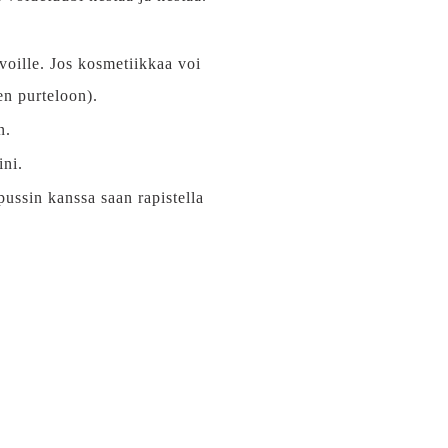
voille. Jos kosmetiikkaa voi
en purteloon).
n.
ini.
pussin kanssa saan rapistella