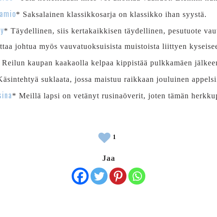
aamio
* Saksalainen klassikkosarja on klassikko ihan syystä.
py
* Täydellinen, siis kertakaikkisen täydellinen, pesutuote vau
attaa johtua myös vauvatuoksuisista muistoista liittyen kyseise
 Reilun kaupan kaakaolla kelpaa kippistää pulkkamäen jälkee
Käsintehtyä suklaata, jossa maistuu raikkaan jouluinen appelsi
sina
* Meillä lapsi on vetänyt rusinaöverit, joten tämän herkku
1
Jaa