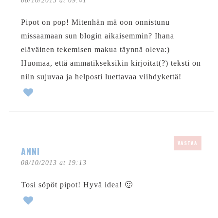
08/10/2013 at 09:41
Pipot on pop! Mitenhän mä oon onnistunu
missaamaan sun blogin aikaisemmin? Ihana
eläväinen tekemisen makua täynnä oleva:)
Huomaa, että ammatikseksikin kirjoitat(?) teksti on
niin sujuvaa ja helposti luettavaa viihdykettä!
VASTAA
ANNI
08/10/2013 at 19:13
Tosi söpöt pipot! Hyvä idea! 🙂