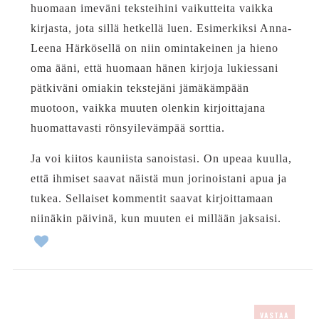
huomaan imeväni teksteihini vaikutteita vaikka
kirjasta, jota sillä hetkellä luen. Esimerkiksi Anna-
Leena Härkösellä on niin omintakeinen ja hieno
oma ääni, että huomaan hänen kirjoja lukiessani
pätkiväni omiakin tekstejäni jämäkämpään
muotoon, vaikka muuten olenkin kirjoittajana
huomattavasti rönsyilevämpää sorttia.
Ja voi kiitos kauniista sanoistasi. On upeaa kuulla,
että ihmiset saavat näistä mun jorinoistani apua ja
tukea. Sellaiset kommentit saavat kirjoittamaan
niinäkin päivinä, kun muuten ei millään jaksaisi.
VASTAA