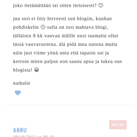
joko tietämättään tai sitten tietoisesti? 🙂
juu sori ei liity hirveesti sun blogiin, kunhan
pohdiskelin 🙂 sulla on tosi mahtava blogi,
tälläisen 8 kk vauvan äidille uusi raamattu ollut
tässä vauvavuotena. älä pidä mua outona mutta
näin just viime yönä unta että tapasin sut ja
kerroin miten paljon oon saanu apua ja tukea sun
blogista! 😀
nathalie
VASTAA
ANNU