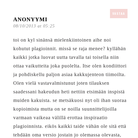
VASTAA
ANONYYMI
08/10/2013 at 05:25
toi on kyl sinänsä mielenkiintoinen aihe noi
kohutut plagioinnit. missä se raja menee? kyllähän
kaikki jotka luovat uutta tavalla tai toisella niin
ottaa vaikutteita joka puolelta. Itse olen kondiittori
ja pohdiskellu paljon asiaa kakkujenteon tiimoilta.
Olen vielä vastavalmistunut joten tilauksen
saadessani hakeudun heti nettiin etsimään inspistä
muiden kakuista. se metsäkuosi nyt oli ihan suoraa
kopioimista mutta on se noilla suunnittelijoilla
varmaan vaikeaa välillä erottaa inspiraatio
plagioinnista. eikös kaikki taide vähän ole sitä että
tehdään oma versio jostain jo olemassa olevasta,