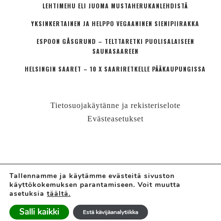
LEHTIMEHU ELI JUOMA MUSTAHERUKANLEHDISTÄ
YKSINKERTAINEN JA HELPPO VEGAANINEN SIENIPIIRAKKA
ESPOON GÅSGRUND – TELTTARETKI PUOLISALAISEEN
SAUNASAAREEN
HELSINGIN SAARET – 10 X SAARIRETKELLE PÄÄKAUPUNGISSA
Tietosuojakäytänne ja rekisteriselote
Evästeasetukset
Tallennamme ja käytämme evästeitä sivuston
käyttökokemuksen parantamiseen. Voit muutta
© LÄHIÖMUTSI | HANNE VALTARI
asetuksia
täältä.
Ajatuskoostamo + perheblogi
Salli kaikki
Estä kävijäanalytiikka