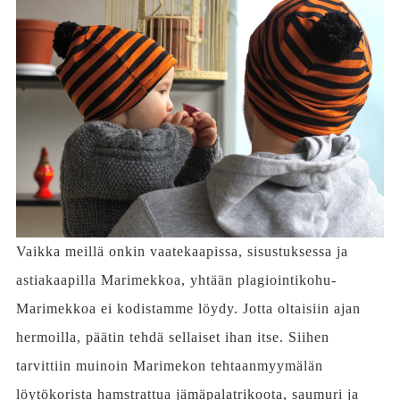
Vaikka meillä onkin vaatekaapissa, sisustuksessa ja
astiakaapilla Marimekkoa, yhtään plagiointikohu-
Marimekkoa ei kodistamme löydy. Jotta oltaisiin ajan
hermoilla, päätin tehdä sellaiset ihan itse. Siihen
tarvittiin muinoin Marimekon tehtaanmyymälän
löytökorista hamstrattua jämäpalatrikoota, saumuri ja