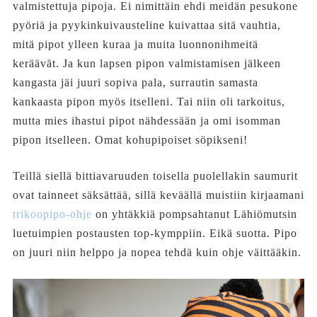
valmistettuja pipoja. Ei nimittäin ehdi meidän pesukone
pyöriä ja pyykinkuivausteline kuivattaa sitä vauhtia,
mitä pipot ylleen kuraa ja muita luonnonihmeitä
keräävät. Ja kun lapsen pipon valmistamisen jälkeen
kangasta jäi juuri sopiva pala, surrautin samasta
kankaasta pipon myös itselleni. Tai niin oli tarkoitus,
mutta mies ihastui pipot nähdessään ja omi isomman
pipon itselleen. Omat kohupipoiset söpikseni!
Teillä siellä bittiavaruuden toisella puolellakin saumurit
ovat tainneet säksättää, sillä keväällä muistiin kirjaamani
trikoopipo-ohje
on yhtäkkiä pompsahtanut Lähiömutsin
luetuimpien postausten top-kymppiin. Eikä suotta. Pipo
on juuri niin helppo ja nopea tehdä kuin ohje väittääkin.