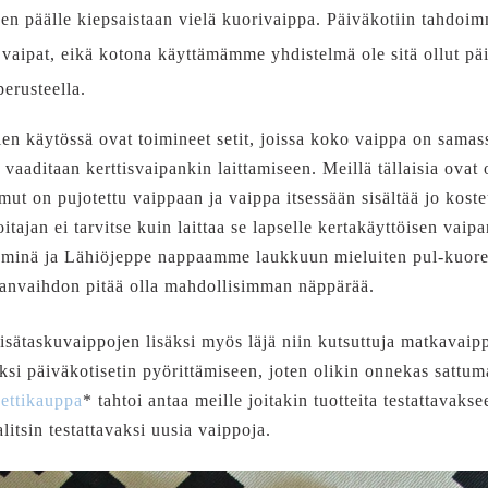
den päälle kiepsaistaan vielä kuorivaippa. Päiväkotiin tahdoi
vaipat, eikä kotona käyttämämme yhdistelmä ole sitä ollut pä
perusteella.
n käytössä ovat toimineet setit, joissa koko vaippa on samassa
a vaaditaan kerttisvaipankin laittamiseen. Meillä tällaisia ovat o
 imut on pujotettu vaippaan ja vaippa itsessään sisältää jo k
oitajan ei tarvitse kuin laittaa se lapselle kertakäyttöisen vai
s minä ja Lähiöjeppe nappaamme laukkuun mieluiten pul-kuorel
panvaihdon pitää olla mahdollisimman näppärää.
sisätaskuvaippojen lisäksi myös läjä niin kutsuttuja matkavaipp
eksi päiväkotisetin pyörittämiseen, joten olikin onnekas satt
nettikauppa
* tahtoi antaa meille joitakin tuotteita testattavak
alitsin testattavaksi uusia vaippoja.