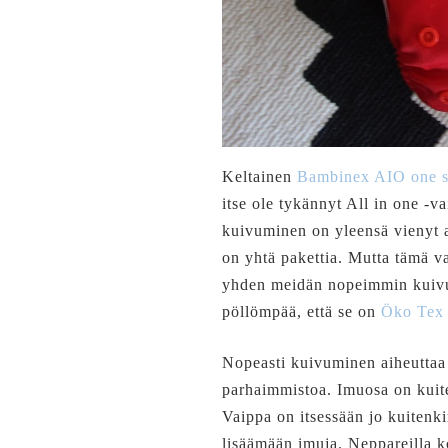
Keltainen
Bambinex AIO one s
itse ole tykännyt All in one -v
kuivuminen on yleensä vienyt a
on yhtä pakettia. Mutta tämä va
yhden meidän nopeimmin kuivuvi
pöllömpää, että se on
Öko Tex 1
Nopeasti kuivuminen aiheuttaa 
parhaimmistoa. Imuosa on kuiten
Vaippa on itsessään jo kuitenki
lisäämään imuja. Neppareilla k