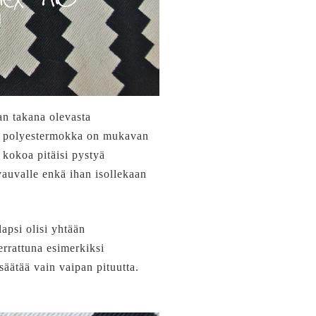
an takana olevasta
eva polyestermokka on mukavan
 kokoa pitäisi pystyä
 vauvalle enkä ihan isollekaan
apsi olisi yhtään
errattuna esimerkiksi
säätää vain vaipan pituutta.