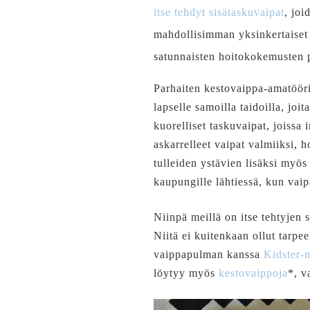
itse tehdyt sisätaskuvaipat
, joi
mahdollisimman yksinkertaiset 
satunnaisten hoitokokemusten 
Parhaiten kestovaippa-amatöörie
lapselle samoilla taidoilla, joit
kuorelliset taskuvaipat, joissa
askarrelleet vaipat valmiiksi, h
tulleiden ystävien lisäksi myö
kaupungille lähtiessä, kun vai
Niinpä meillä on itse tehtyjen 
Niitä ei kuitenkaan ollut tarpe
vaippapulman kanssa
Kidster-
löytyy myös
kestovaippoja
*, v