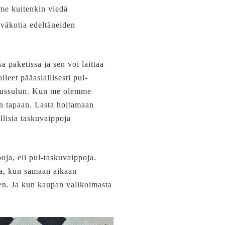
mme kuitenkin viedä
iväkotia edeltäneiden
 paketissa ja sen voi laittaa
lleet pääasiallisesti pul-
osteussulun. Kun me olemme
pan tapaan. Lasta hoitamaan
lisia taskuvaippoja
oja, eli pul-taskuvaippoja.
uma, kun samaan aikaan
seen. Ja kun kaupan valikoimasta