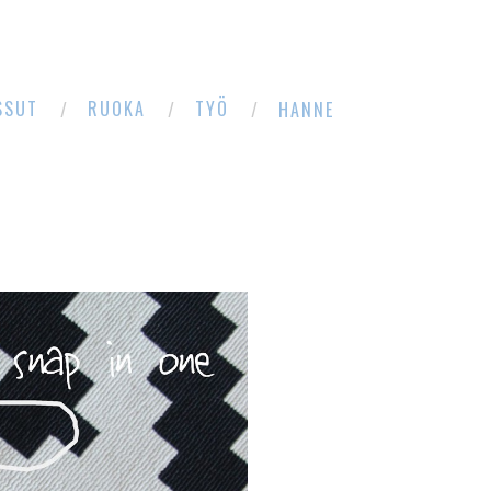
SSUT
RUOKA
TYÖ
HANNE