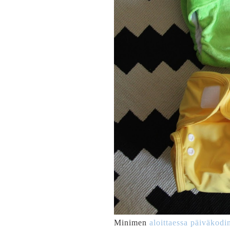
Minimen
aloittaessa päiväkodi