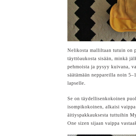
Nelikosta malliltaan tutuin on
täyttöaukosta sisään, minkä jä
pehmoista ja pysyy kuivana, vai
säätämään neppareilla noin 5–18
lapselle.
Se on täydellisenkokoinen puoli
isompikokoinen, alkaisi vaippa 
äitiyspakkauksesta tuttuihin My
One sizen sijaan vaippa vastaa