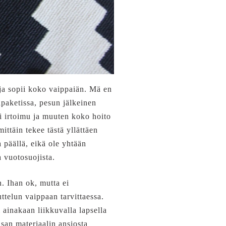
 ja sopii koko vaippaiän. Mä en
apaketissa, pesun jälkeinen
i irtoimu ja muuten koko hoito
ittäin tekee tästä yllättäen
 päällä, eikä ole yhtään
a vuotosuojista.
. Ihan ok, mutta ei
ttelun vaippaan tarvittaessa.
 ainakaan liikkuvalla lapsella
san materiaalin ansiosta