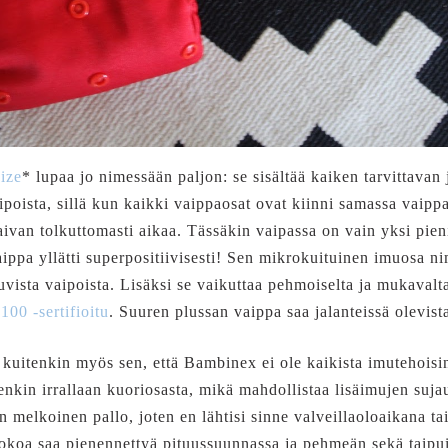
ize
* lupaa jo nimessään paljon: se sisältää kaiken tarvittavan
aipoista, sillä kun kaikki vaippaosat ovat kiinni samassa vaipp
ivan tolkuttomasti aikaa. Tässäkin vaipassa on vain yksi pien
ippa yllätti superpositiivisesti! Sen mikrokuituinen imuosa nim
sta vaipoista. Lisäksi se vaikuttaa pehmoiselta ja mukavalta
00 -sertifioitu
. Suuren plussan vaippa saa jalanteissä olevist
kuitenkin myös sen, että Bambinex ei ole kaikista imutehoisin
kin irrallaan kuoriosasta, mikä mahdollistaa lisäimujen sujau
n melkoinen pallo, joten en lähtisi sinne valveillaoloaikana tai
okoa saa pienennettyä pituussuunnassa ja pehmeän sekä taipui