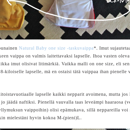
 punainen
Natural Baby one size -taskuvaippa
*. Imut sujauteta
lkeen vaippa on valmis laitettavaksi lapselle. Ihoa vasten ol
kka imut olisivat litimärkiä. Vaikka malli on one size, eli sen
-kiloiselle lapselle, mä en ostaisi tätä vaippaa ihan pienelle
toistavuotiaalle lapselle kaikki nepparit avoimena, mutta jos l
jo jäädä naftiksi. Pienellä vauvalla taas leveämpi haaraosa (v
llymuksun vaippoihin) olisi epämukava, sillä neppareilla voi 
kin mielestäni hyvin kokoa M-(pieni)L.