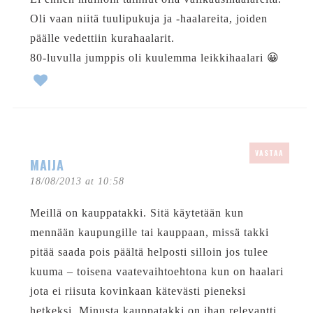
Oli vaan niitä tuulipukuja ja -haalareita, joiden
päälle vedettiin kurahaalarit.
80-luvulla jumppis oli kuulemma leikkihaalari 😀
VASTAA
MAIJA
18/08/2013 at 10:58
Meillä on kauppatakki. Sitä käytetään kun
mennään kaupungille tai kauppaan, missä takki
pitää saada pois päältä helposti silloin jos tulee
kuuma – toisena vaatevaihtoehtona kun on haalari
jota ei riisuta kovinkaan kätevästi pieneksi
hetkeksi. Minusta kauppatakki on ihan relevantti