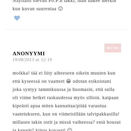
Näyttäisi olevan Po.P:n takki, ihan näkee merkin
kun kuvan suurentaa 🙂
VASTAA
ANONYYMI
19/08/2013 at 12:19
moikka! tää ei liity aiheeseen oikein muuten kun
että kyseessä on vaatteet 😀 odotan esikoistani
joka syntyy tammikuussa ja huomasin, että sulla
oli viime hetket raskaudessa myös silloin. kaipaan
kipeästi apua miten kannattaa/pitää varautua
vaatetukseen, kun on viimeisillään talvipakkasilla!
millasen takin ostit ja missä vaiheessa? entä housut
ja kengät? kiitos kovasti! 🙂