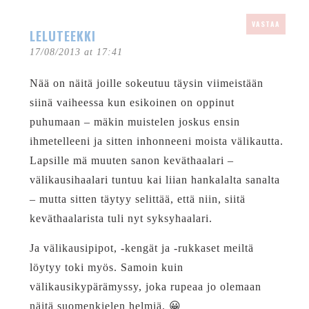
VASTAA
LELUTEEKKI
17/08/2013 at 17:41
Nää on näitä joille sokeutuu täysin viimeistään
siinä vaiheessa kun esikoinen on oppinut
puhumaan – mäkin muistelen joskus ensin
ihmetelleeni ja sitten inhonneeni moista välikautta.
Lapsille mä muuten sanon keväthaalari –
välikausihaalari tuntuu kai liian hankalalta sanalta
– mutta sitten täytyy selittää, että niin, siitä
keväthaalarista tuli nyt syksyhaalari.
Ja välikausipipot, -kengät ja -rukkaset meiltä
löytyy toki myös. Samoin kuin
välikausikypärämyssy, joka rupeaa jo olemaan
näitä suomenkielen helmiä. 😀