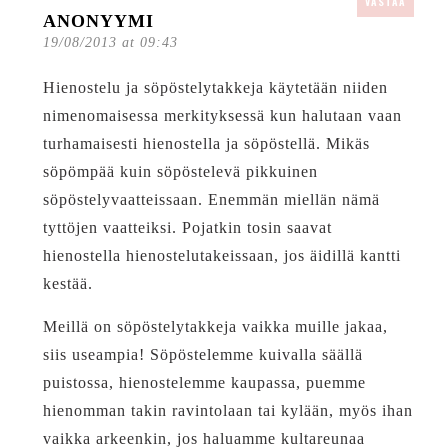
VASTAA
ANONYYMI
19/08/2013 at 09:43
Hienostelu ja söpöstelytakkeja käytetään niiden
nimenomaisessa merkityksessä kun halutaan vaan
turhamaisesti hienostella ja söpöstellä. Mikäs
söpömpää kuin söpöstelevä pikkuinen
söpöstelyvaatteissaan. Enemmän miellän nämä
tyttöjen vaatteiksi. Pojatkin tosin saavat
hienostella hienostelutakeissaan, jos äidillä kantti
kestää.
Meillä on söpöstelytakkeja vaikka muille jakaa,
siis useampia! Söpöstelemme kuivalla säällä
puistossa, hienostelemme kaupassa, puemme
hienomman takin ravintolaan tai kylään, myös ihan
vaikka arkeenkin, jos haluamme kultareunaa