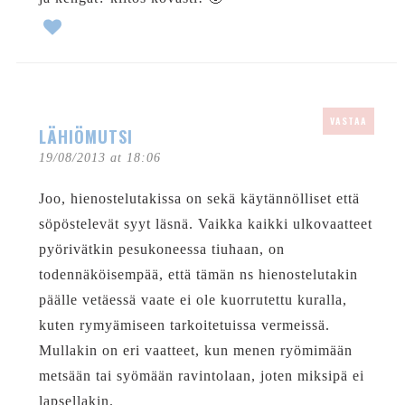
VASTAA
LÄHIÖMUTSI
19/08/2013 at 18:06
Joo, hienostelutakissa on sekä käytännölliset että
söpöstelevät syyt läsnä. Vaikka kaikki ulkovaatteet
pyörivätkin pesukoneessa tiuhaan, on
todennäköisempää, että tämän ns hienostelutakin
päälle vetäessä vaate ei ole kuorrutettu kuralla,
kuten rymyämiseen tarkoitetuissa vermeissä.
Mullakin on eri vaatteet, kun menen ryömimään
metsään tai syömään ravintolaan, joten miksipä ei
lapsellakin.