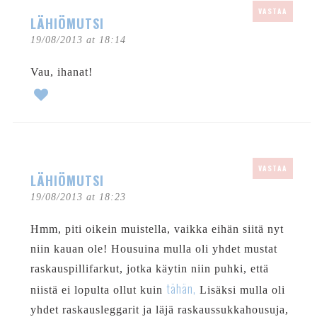
VASTAA
LÄHIÖMUTSI
19/08/2013 at 18:14
Vau, ihanat!
VASTAA
LÄHIÖMUTSI
19/08/2013 at 18:23
Hmm, piti oikein muistella, vaikka eihän siitä nyt
niin kauan ole! Housuina mulla oli yhdet mustat
raskauspillifarkut, jotka käytin niin puhki, että
tähän,
niistä ei lopulta ollut kuin
Lisäksi mulla oli
yhdet raskausleggarit ja läjä raskaussukkahousuja,