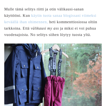
Mulle tämä selitys riitti ja otin välikausi-sanan
käyttööni. Kun
käytin tuota sanaa blogissani viimeksi
keväällä ihan ohimennen,
heti kommenttiosiossa oltiin
tarkkoina. Että
välikausi my ass
ja miksi ei voi puhua
vuodenajoista. No selitys siihen löytyy tuosta yltä.