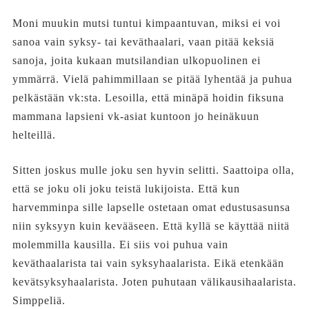
Moni muukin mutsi tuntui kimpaantuvan, miksi ei voi
sanoa vain syksy- tai keväthaalari, vaan pitää keksiä
sanoja, joita kukaan mutsilandian ulkopuolinen ei
ymmärrä. Vielä pahimmillaan se pitää lyhentää ja puhua
pelkästään vk:sta. Lesoilla, että minäpä hoidin fiksuna
mammana lapsieni vk-asiat kuntoon jo heinäkuun
helteillä.
Sitten joskus mulle joku sen hyvin selitti. Saattoipa olla,
että se joku oli joku teistä lukijoista. Että kun
harvemminpa sille lapselle ostetaan omat edustusasunsa
niin syksyyn kuin kevääseen. Että kyllä se käyttää niitä
molemmilla kausilla. Ei siis voi puhua vain
keväthaalarista tai vain syksyhaalarista. Eikä etenkään
kevätsyksyhaalarista. Joten puhutaan välikausihaalarista.
Simppeliä.