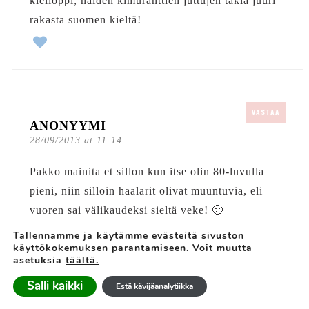
kielioppi, näiden kimuranttien juttujen takia juuri
rakasta suomen kieltä!
VASTAA
ANONYYMI
28/09/2013 at 11:14
Pakko mainita et sillon kun itse olin 80-luvulla
pieni, niin silloin haalarit olivat muuntuvia, eli
vuoren sai välikaudeksi sieltä veke! 🙂
Tallennamme ja käytämme evästeitä sivuston
käyttökokemuksen parantamiseen. Voit muutta
asetuksia
täältä.
Salli kaikki
Estä kävijäanalytiikka
VASTAA