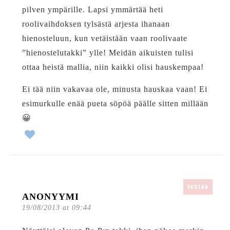
pilven ympärille. Lapsi ymmärtää heti
roolivaihdoksen tylsästä arjesta ihanaan
hienosteluun, kun vetäistään vaan roolivaate
”hienostelutakki” ylle! Meidän aikuisten tulisi
ottaa heistä mallia, niin kaikki olisi hauskempaa!
Ei tää niin vakavaa ole, minusta hauskaa vaan! Ei
esimurkulle enää pueta söpöä päälle sitten millään
😀
VASTAA
ANONYYMI
19/08/2013 at 09:44