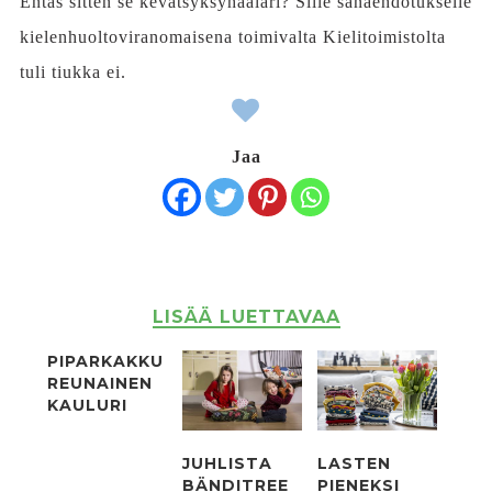
Entäs sitten se kevätsyksyhaalari? Sille sanaehdotukselle
kielenhuoltoviranomaisena toimivalta Kielitoimistolta
tuli tiukka ei.
Jaa
LISÄÄ LUETTAVAA
PIPARKAKKU
REUNAINEN
KAULURI
JUHLISTA
LASTEN
BÄNDITREE
PIENEKSI