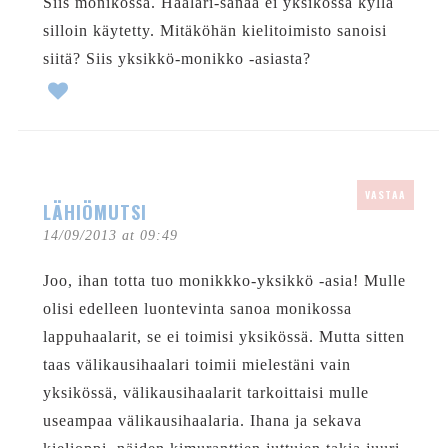
Siis monikossa. Haalari-sanaa ei yksikössä kyllä
silloin käytetty. Mitäköhän kielitoimisto sanoisi
siitä? Siis yksikkö-monikko -asiasta?
VASTAA
LÄHIÖMUTSI
14/09/2013 at 09:49
Joo, ihan totta tuo monikkko-yksikkö -asia! Mulle
olisi edelleen luontevinta sanoa monikossa
lappuhaalarit, se ei toimisi yksikössä. Mutta sitten
taas välikausihaalari toimii mielestäni vain
yksikössä, välikausihaalarit tarkoittaisi mulle
useampaa välikausihaalaria. Ihana ja sekava