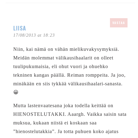
VASTAA
LIISA
17/08/2013 at 18:23
Niin, kai nämä on vähän mielikuvakysymyksiä.
Meidän molemmat välikausihaalarit on olleet
tuulipukumaisia, eli ohut vuori ja ohuehko
tekninen kangas päällä. Reiman romppeita. Ja joo,
minäkään en siis tykkää välikausihaalari-sanasta.
😀
Mutta lastenvaatesana joka todella keittää on
HIENOSTELUTAKKI. Aaargh. Vaikka saisin sata
muksua, kukaan niistä ei koskaan saa
”hienostelutakkia”. Ja totta puhuen koko ajatus