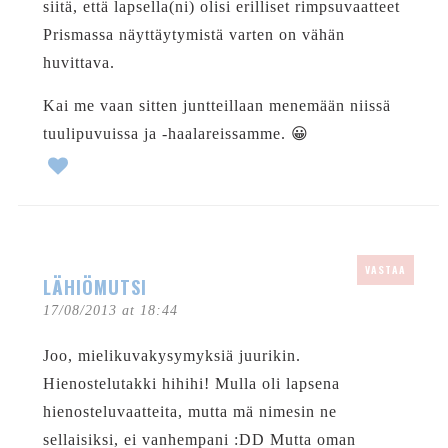
siitä, että lapsella(ni) olisi erilliset rimpsuvaatteet
Prismassa näyttäytymistä varten on vähän
huvittava.
Kai me vaan sitten juntteillaan menemään niissä
tuulipuvuissa ja -haalareissamme. 😀
VASTAA
LÄHIÖMUTSI
17/08/2013 at 18:44
Joo, mielikuvakysymyksiä juurikin.
Hienostelutakki hihihi! Mulla oli lapsena
hienosteluvaatteita, mutta mä nimesin ne
sellaisiksi, ei vanhempani :DD Mutta oman