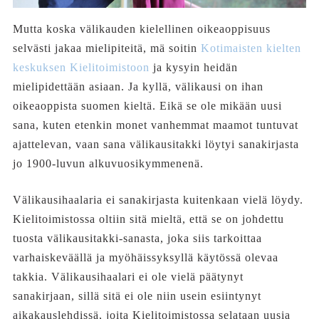
Mutta koska välikauden kielellinen oikeaoppisuus
selvästi jakaa mielipiteitä, mä soitin
Kotimaisten kielten
keskuksen Kielitoimistoon
ja kysyin heidän
mielipidettään asiaan. Ja kyllä, välikausi on ihan
oikeaoppista suomen kieltä. Eikä se ole mikään uusi
sana, kuten etenkin monet vanhemmat maamot tuntuvat
ajattelevan, vaan sana välikausitakki löytyi sanakirjasta
jo 1900-luvun alkuvuosikymmenenä.
Välikausihaalaria ei sanakirjasta kuitenkaan vielä löydy.
Kielitoimistossa oltiin sitä mieltä, että se on johdettu
tuosta välikausitakki-sanasta, joka siis tarkoittaa
varhaiskeväällä ja myöhäissyksyllä käytössä olevaa
takkia. Välikausihaalari ei ole vielä päätynyt
sanakirjaan, sillä sitä ei ole niin usein esiintynyt
aikakauslehdissä, joita Kielitoimistossa selataan uusia