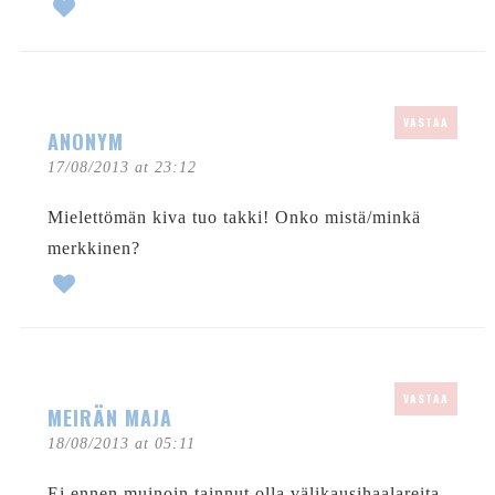
VASTAA
ANONYM
17/08/2013 at 23:12
Mielettömän kiva tuo takki! Onko mistä/minkä
merkkinen?
VASTAA
MEIRÄN MAJA
18/08/2013 at 05:11
Ei ennen muinoin tainnut olla välikausihaalareita.