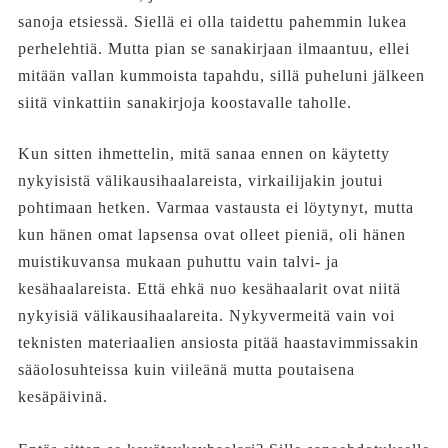
sanoja etsiessä. Siellä ei olla taidettu pahemmin lukea
perhelehtiä. Mutta pian se sanakirjaan ilmaantuu, ellei
mitään vallan kummoista tapahdu, sillä puheluni jälkeen
siitä vinkattiin sanakirjoja koostavalle taholle.
Kun sitten ihmettelin, mitä sanaa ennen on käytetty
nykyisistä välikausihaalareista, virkailijakin joutui
pohtimaan hetken. Varmaa vastausta ei löytynyt, mutta
kun hänen omat lapsensa ovat olleet pieniä, oli hänen
muistikuvansa mukaan puhuttu vain talvi- ja
kesähaalareista. Että ehkä nuo kesähaalarit ovat niitä
nykyisiä välikausihaalareita. Nykyvermeitä vain voi
teknisten materiaalien ansiosta pitää haastavimmissakin
sääolosuhteissa kuin viileänä mutta poutaisena
kesäpäivinä.