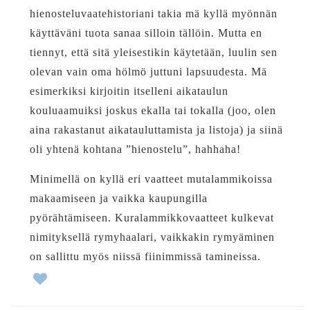
hienosteluvaatehistoriani takia mä kyllä myönnän
käyttäväni tuota sanaa silloin tällöin. Mutta en
tiennyt, että sitä yleisestikin käytetään, luulin sen
olevan vain oma hölmö juttuni lapsuudesta. Mä
esimerkiksi kirjoitin itselleni aikataulun
kouluaamuiksi joskus ekalla tai tokalla (joo, olen
aina rakastanut aikatauluttamista ja listoja) ja siinä
oli yhtenä kohtana ”hienostelu”, hahhaha!
Minimellä on kyllä eri vaatteet mutalammikoissa
makaamiseen ja vaikka kaupungilla
pyörähtämiseen. Kuralammikkovaatteet kulkevat
nimityksellä rymyhaalari, vaikkakin rymyäminen
on sallittu myös niissä fiinimmissä tamineissa.