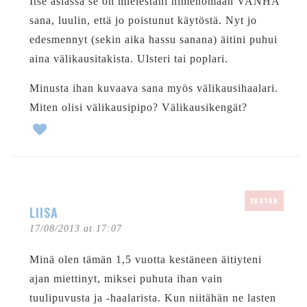
Itse asiassa se on mielestäni nimenomaan VANHA
sana, luulin, että jo poistunut käytöstä. Nyt jo
edesmennyt (sekin aika hassu sanana) äitini puhui
aina välikausitakista. Ulsteri tai poplari.
Minusta ihan kuvaava sana myös välikausihaalari.
Miten olisi välikausipipo? Välikausikengät?
VASTAA
LIISA
17/08/2013 at 17:07
Minä olen tämän 1,5 vuotta kestäneen äitiyteni
ajan miettinyt, miksei puhuta ihan vain
tuulipuvusta ja -haalarista. Kun niitähän ne lasten