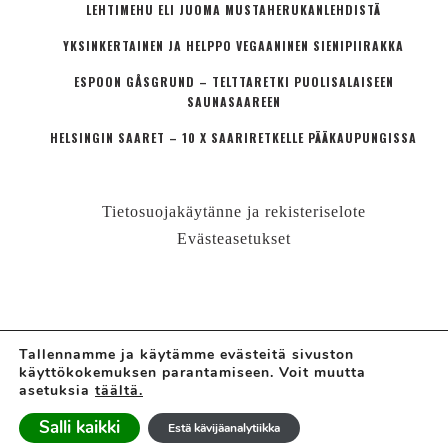
LEHTIMEHU ELI JUOMA MUSTAHERUKANLEHDISTÄ
YKSINKERTAINEN JA HELPPO VEGAANINEN SIENIPIIRAKKA
ESPOON GÅSGRUND – TELTTARETKI PUOLISALAISEEN
SAUNASAAREEN
HELSINGIN SAARET – 10 X SAARIRETKELLE PÄÄKAUPUNGISSA
Tietosuojakäytänne ja rekisteriselote
Evästeasetukset
Tallennamme ja käytämme evästeitä sivuston
käyttökokemuksen parantamiseen. Voit muutta
© LÄHIÖMUTSI | HANNE VALTARI
asetuksia
täältä.
Ajatuskoostamo + perheblogi
Salli kaikki
Estä kävijäanalytiikka