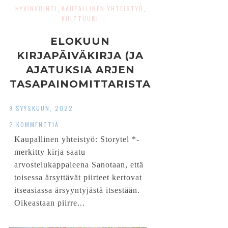
HYVINVOINTI
KAUPALLINEN YHTEISTYÖ
,
,
KULTTUURI
ELOKUUN
KIRJAPÄIVÄKIRJA (JA
AJATUKSIA ARJEN
TASAPAINOMITTARISTA
)
9 SYYSKUUN, 2022
2 KOMMENTTIA
Kaupallinen yhteistyö: Storytel *-
merkitty kirja saatu
arvostelukappaleena Sanotaan, että
toisessa ärsyttävät piirteet kertovat
itseasiassa ärsyyntyjästä itsestään.
Oikeastaan piirre...