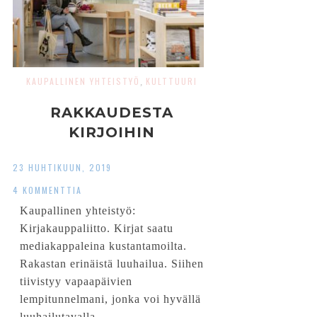
KAUPALLINEN YHTEISTYÖ
KULTTUURI
,
RAKKAUDESTA
KIRJOIHIN
23 HUHTIKUUN, 2019
4 KOMMENTTIA
Kaupallinen yhteistyö:
Kirjakauppaliitto. Kirjat saatu
mediakappaleina kustantamoilta.
Rakastan erinäistä luuhailua. Siihen
tiivistyy vapaapäivien
lempitunnelmani, jonka voi hyvällä
luuhailutavalla...