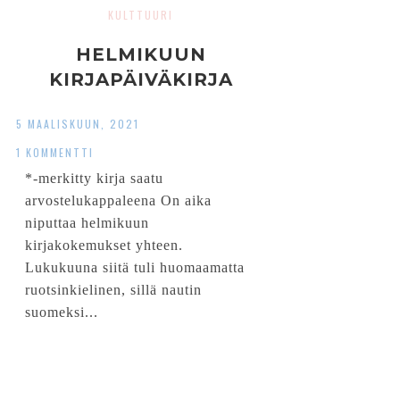
KULTTUURI
HELMIKUUN
KIRJAPÄIVÄKIRJA
5 MAALISKUUN, 2021
1 KOMMENTTI
*-merkitty kirja saatu
arvostelukappaleena On aika
niputtaa helmikuun
kirjakokemukset yhteen.
Lukukuuna siitä tuli huomaamatta
ruotsinkielinen, sillä nautin
suomeksi...