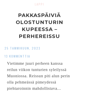
LAPPI
PAKKASPÄIVIÄ
OLOSTUNTURIN
KUPEESSA –
PERHEREISSU
MUONIOON
25 TAMMIKUUN, 2023
13 KOMMENTTIA
Vietimme juuri perheen kanssa
reilun viikon tunturien syleilyssä
Muoniossa. Reissun piti alun perin
olla pehmeässä pimeydessä
piehtaroinnin mahdollistava...