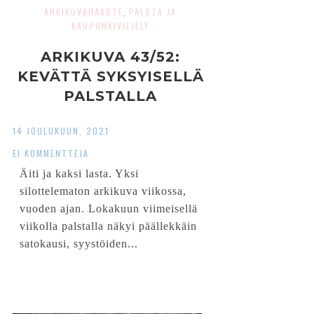
ARKIKUVAHAASTE
PALSTA JA
,
KAUPUNKIVILJELY
ARKIKUVA 43/52:
KEVÄTTÄ SYKSYISELLÄ
PALSTALLA
14 JOULUKUUN, 2021
EI KOMMENTTEJA
Äiti ja kaksi lasta. Yksi
silottelematon arkikuva viikossa,
vuoden ajan. Lokakuun viimeisellä
viikolla palstalla näkyi päällekkäin
satokausi, syystöiden...