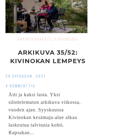
ARKIKUVAHAASTE
PIKKUMÖKKI
,
ARKIKUVA 35/52:
KIVINOKAN LEMPEYS
28 SYYSKUUN, 2021
4 KOMMENTTIA
Äiti ja kaksi lasta. Yksi
silottelematon arkikuva viikossa,
vuoden ajan. Syyskuussa
Kivinokan kesämaja-alue alkaa
laskeutua talviunia kohti.
Rapsakan...