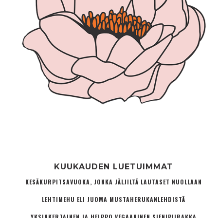
KUUKAUDEN LUETUIMMAT
KESÄKURPITSAVUOKA, JONKA JÄLJILTÄ LAUTASET NUOLLAAN
LEHTIMEHU ELI JUOMA MUSTAHERUKANLEHDISTÄ
YKSINKERTAINEN JA HELPPO VEGAANINEN SIENIPIIRAKKA