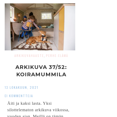
ARKIKUVAHAASTE
PERHE-ELÄMÄ
,
ARKIKUVA 37/52:
KOIRAMUMMILA
13 LOKAKUUN, 2021
EI KOMMENTTEJA
Äiti ja kaksi lasta. Yksi
silottelematon arkikuva viikossa,
vuoden ajan. Meillä on tämän