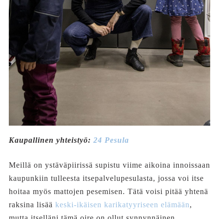
Kaupallinen yhteistyö:
24 Pesula
Meillä on ystäväpiirissä supistu viime aikoina innoissaan
kaupunkiin tulleesta itsepalvelupesulasta, jossa voi itse
hoitaa myös mattojen pesemisen. Tätä voisi pitää yhtenä
raksina lisää
keski-ikäisen karikatyyriseen elämään
,
mutta itselläni tämä oire on ollut synnynnäinen.