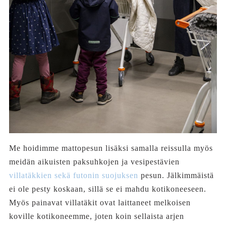
Me hoidimme mattopesun lisäksi samalla reissulla myös
meidän aikuisten paksuhkojen ja vesipestävien
villatäkkien sekä futonin suojuksen
pesun. Jälkimmäistä
ei ole pesty koskaan, sillä se ei mahdu kotikoneeseen.
Myös painavat villatäkit ovat laittaneet melkoisen
koville kotikoneemme, joten koin sellaista arjen