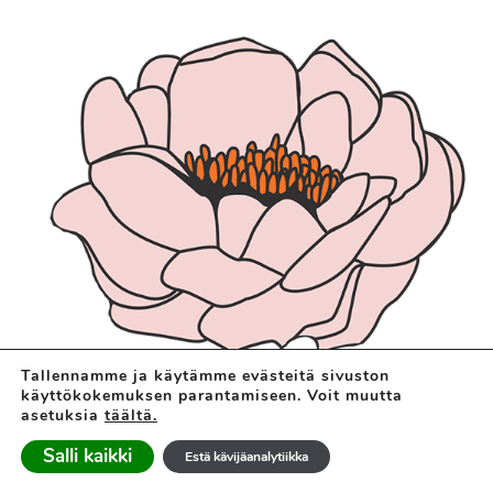
Tallennamme ja käytämme evästeitä sivuston
käyttökokemuksen parantamiseen. Voit muutta
asetuksia
täältä.
Salli kaikki
Estä kävijäanalytiikka