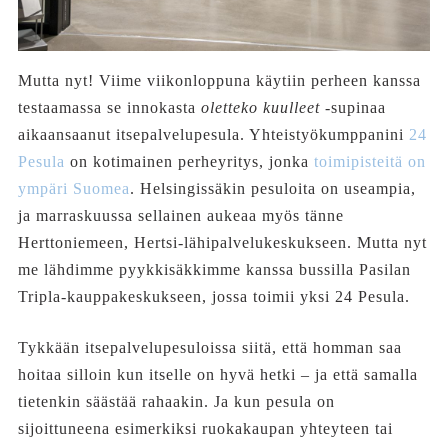
Mutta nyt! Viime viikonloppuna käytiin perheen kanssa
testaamassa se innokasta
oletteko kuulleet
-supinaa
aikaansaanut itsepalvelupesula. Yhteistyökumppanini
24
Pesula
on kotimainen perheyritys, jonka
toimipisteitä on
ympäri Suomea
. Helsingissäkin pesuloita on useampia,
ja marraskuussa sellainen aukeaa myös tänne
Herttoniemeen, Hertsi-lähipalvelukeskukseen. Mutta nyt
me lähdimme pyykkisäkkimme kanssa bussilla Pasilan
Tripla-kauppakeskukseen, jossa toimii yksi 24 Pesula.
Tykkään itsepalvelupesuloissa siitä, että homman saa
hoitaa silloin kun itselle on hyvä hetki – ja että samalla
tietenkin säästää rahaakin. Ja kun pesula on
sijoittuneena esimerkiksi ruokakaupan yhteyteen tai