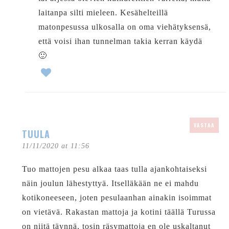
laitanpa silti mieleen. Kesähelteillä
matonpesussa ulkosalla on oma viehätyksensä,
että voisi ihan tunnelman takia kerran käydä
🙂
VASTAA
TUULA
11/11/2020 at 11:56
Tuo mattojen pesu alkaa taas tulla ajankohtaiseksi
näin joulun lähestyttyä. Itselläkään ne ei mahdu
kotikoneeseen, joten pesulaanhan ainakin isoimmat
on vietävä. Rakastan mattoja ja kotini täällä Turussa
on niitä täynnä, tosin räsymattoja en ole uskaltanut