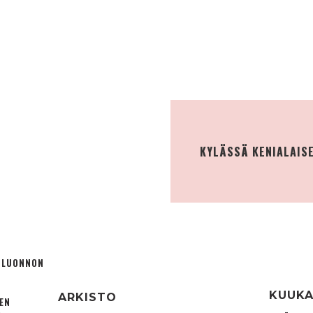
KYLÄSSÄ KENIALAIS
Ä LUONNON
KUUKA
ARKISTO
TEN