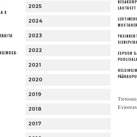
I
KESÄKURP
2025
LAUTASET
A 9
LEHTIMEH
2024
MUSTAHER
KKAITA
2023
YKSINKER
SIENIPIIR
2022
NGINOSA­
ESPOON G
PUOLISAL
2021
HELSINGIN
PÄÄKAUPU
2020
2019
Tietosuo
Evästeas
2018
2017