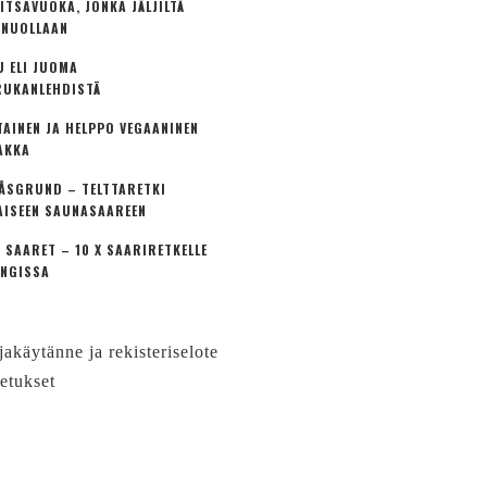
ITSAVUOKA, JONKA JÄLJILTÄ
 NUOLLAAN
U ELI JUOMA
UKANLEHDISTÄ
TAINEN JA HELPPO VEGAANINEN
AKKA
ÅSGRUND – TELTTARETKI
AISEEN SAUNASAAREEN
 SAARET – 10 X SAARIRETKELLE
NGISSA
jakäytänne ja rekisteriselote
etukset