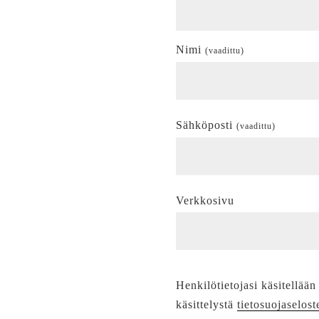
Nimi
(vaadittu)
Sähköposti
(vaadittu)
Verkkosivu
Henkilötietojasi käsitellään
käsittelystä
tietosuojaselost