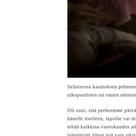
Sellaisessa kaamoksen pehmentä
ulkopuolisten tai omien odotu
Oli onni, että perheemme päivän
hänelle itselleen, lapsille vai
tehdä kaikkina vuorokauden aik
isänpäivää ilman isiä vain siksi,