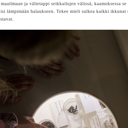
 maailmaan ja välietappi seikkailujen välissä, kaamoksessa se
aisi lämpimään halaukseen. Tekee mieli sulkea kaikki ikkunat
astavat.