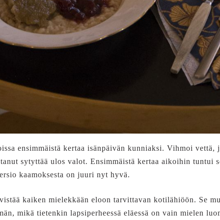
oissa ensimmäistä kertaa isänpäivän kunniaksi. Vihmoi vettä, j
ohtanut sytyttää ulos valot. Ensimmäistä kertaa aikoihin tuntui
versio kaamoksesta on juuri nyt hyvä.
vistää kaiken mielekkään eloon tarvittavan kotilähiöön. Se m
än, mikä tietenkin lapsiperheessä eläessä on vain mielen luom