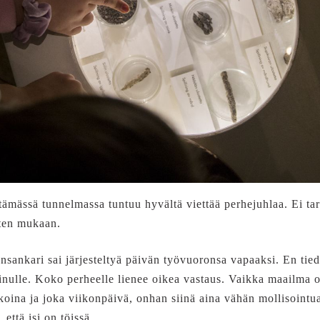
mässä tunnelmassa tuntuu hyvältä viettää perhejuhlaa. Ei tarv
sten mukaan.
sankari sai järjesteltyä päivän työvuoronsa vapaaksi. En tiedä
 minulle. Koko perheelle lienee oikea vastaus. Vaikka maailma o
oina ja joka viikonpäivä, onhan siinä aina vähän mollisointu
 että isi on töissä.