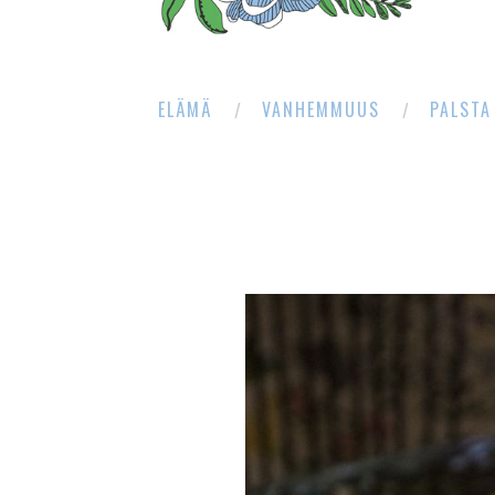
ELÄMÄ
VANHEMMUUS
PALSTA