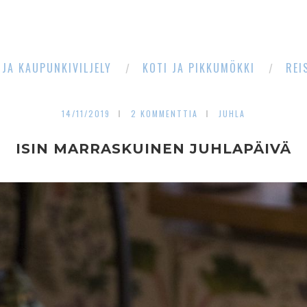
 JA KAUPUNKIVILJELY
KOTI JA PIKKUMÖKKI
REI
14/11/2019
2 KOMMENTTIA
JUHLA
ISIN MARRASKUINEN JUHLAPÄIVÄ