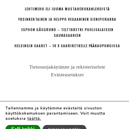
LEHTIMEHU ELI JUOMA MUSTAHERUKANLEHDISTÄ
YKSINKERTAINEN JA HELPPO VEGAANINEN SIENIPIIRAKKA
ESPOON GÅSGRUND – TELTTARETKI PUOLISALAISEEN
SAUNASAAREEN
HELSINGIN SAARET – 10 X SAARIRETKELLE PÄÄKAUPUNGISSA
Tietosuojakäytänne ja rekisteriselote
Evästeasetukset
Tallennamme ja käytämme evästeitä sivuston
käyttökokemuksen parantamiseen. Voit muutta
© LÄHIÖMUTSI | HANNE VALTARI
asetuksia
täältä.
Ajatuskoostamo + perheblogi