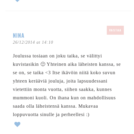
VASTAA
NINA
26/12/2014 at 14:10
Joulussa tosiaan on joku taika, se välittyi
kuvistasikin 🙂 Yhteinen aika läheisten kanssa, se
se on, se taika <3 Itse ikävöin niitä koko suvun
yhteen kerääviä jouluja, joita lapsuudessani
vietettiin monta vuotta, siihen saakka, kunnes
mummoni kuoli. On ihana kun on mahdollisuus
saada olla läheistensä kanssa. Mukavaa
loppuvuotta sinulle ja perheellesi :)