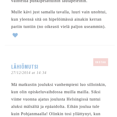
vaihtelua puhkipelattuihin lautapeleihin.
Mulle kävi just samalla tavalla, luuri vain unohtui,
kun yleensä sitä on hipelöimässä ainakin kerran
pariin tuntiin (no oikeasti vielä paljon useammin).
VASTAA
LÄHIÖMUTSI
27/12/2014 at 14:34
Mä matkustin jouluksi vanhempieni luo silloinkin,
kun olin opiskeluvaihdossa muilla mailla. Siksi
viime vuonna ajatus joulusta Helsingissä tuntui
aluksi mälsältä ja epäaidolta. Eihän joulua tule
kuin Pohjanmaalla! Olinkin tosi yllättynyt, kun