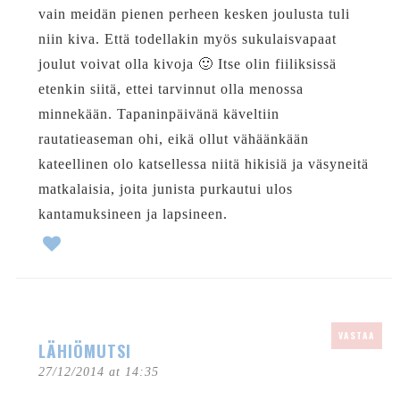
vain meidän pienen perheen kesken joulusta tuli
niin kiva. Että todellakin myös sukulaisvapaat
joulut voivat olla kivoja 🙂 Itse olin fiiliksissä
etenkin siitä, ettei tarvinnut olla menossa
minnekään. Tapaninpäivänä käveltiin
rautatieaseman ohi, eikä ollut vähäänkään
kateellinen olo katsellessa niitä hikisiä ja väsyneitä
matkalaisia, joita junista purkautui ulos
kantamuksineen ja lapsineen.
VASTAA
LÄHIÖMUTSI
27/12/2014 at 14:35